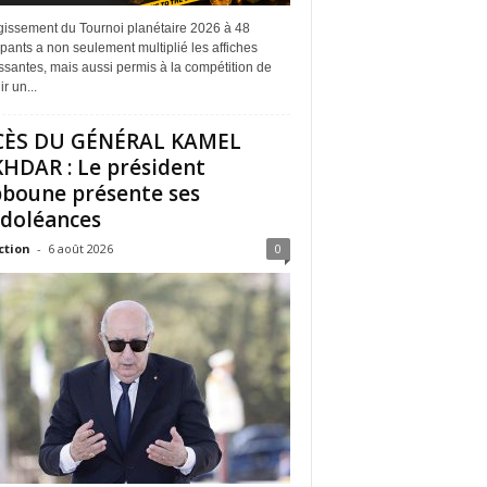
rgissement du Tournoi planétaire 2026 à 48
ipants a non seulement multiplié les affiches
ssantes, mais aussi permis à la compétition de
r un...
CÈS DU GÉNÉRAL KAMEL
HDAR : Le président
boune présente ses
doléances
ction
-
6 août 2026
0