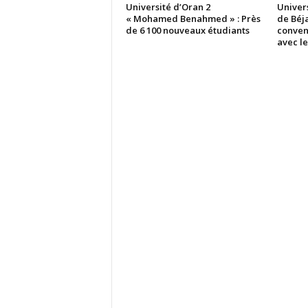
Université d’Oran 2
Univer
« Mohamed Benahmed » : Près
de Béja
de 6 100 nouveaux étudiants
conven
avec l