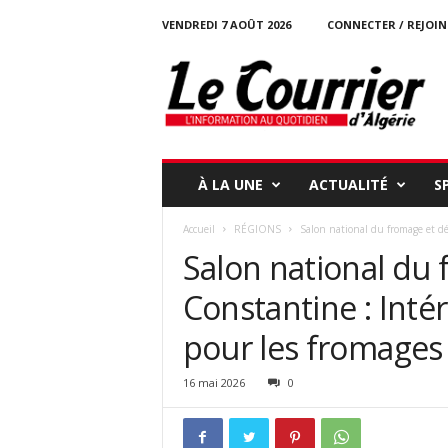
VENDREDI 7 AOÛT 2026
CONNECTER / REJOI
l
e
c
o
u
r
r
À LA UNE
ACTUALITÉ
S
i
e
Accueil
RÉGIONS
Salon national du fromage et dér
r
Salon national du 
-
d
Constantine : Intér
a
l
pour les fromages
g
e
r
16 mai 2026
0
i
e
.