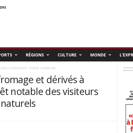
NDRE
PORTS
RÉGIONS
CULTURE
MONDE
L’EXP
ivés à Constantine : Intérêt notable des...
fromage et dérivés à
êt notable des visiteurs
 naturels