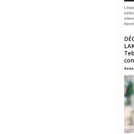
L'éla
partic
intére
franchi
DÉ
LAK
Teb
con
Reda