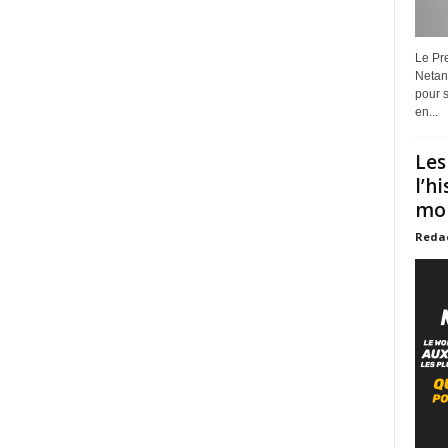
Le Pre
Netan
pour s
en...
Les
l’h
mon
Reda