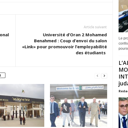
Article suivant
ional
Université d’Oran 2 Mohamed
Le pro
Benahmed : Coup d’envoi du salon
confis
«Link» pour promouvoir l’employabilité
poursu
des étudiants
L’A
MO
INT
R
juda
Reda