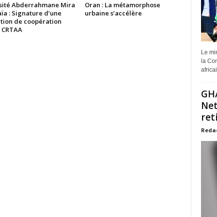
sité Abderrahmane Mira
Oran : La métamorphose
ïa : Signature d’une
urbaine s’accélère
tion de coopération
e CRTAA
Le min
la Com
africa
GHA
Net
ret
Reda