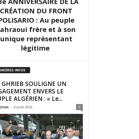
3e ANNIVERSAIRE DE LA
CRÉATION DU FRONT
POLISARIO : Au peuple
sahraoui frère et à son
unique représentant
légitime
RNIÈRES INFOS
I GHRIEB SOULIGNE UN
GAGEMENT ENVERS LE
PLE ALGÉRIEN : « Le...
ction
-
6 août 2026
0