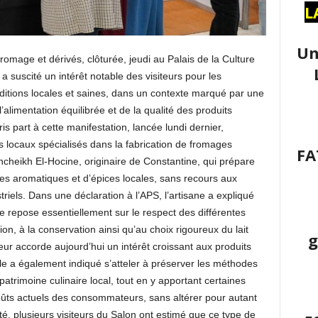
L
Un
romage et dérivés, clôturée, jeudi au Palais de la Culture
 suscité un intérêt notable des visiteurs pour les
ditions locales et saines, dans un contexte marqué par une
alimentation équilibrée et de la qualité des produits
s part à cette manifestation, lancée lundi dernier,
rs locaux spécialisés dans la fabrication de fromages
FA
ncheikh El-Hocine, originaire de Constantine, qui prépare
erbes aromatiques et d’épices locales, sans recours aux
triels. Dans une déclaration à l’APS, l’artisane a expliqué
e repose essentiellement sur le respect des différentes
on, à la conservation ainsi qu’au choix rigoureux du lait
g
ur accorde aujourd’hui un intérêt croissant aux produits
lle a également indiqué s’atteler à préserver les méthodes
patrimoine culinaire local, tout en y apportant certaines
ts actuels des consommateurs, sans altérer pour autant
ôté, plusieurs visiteurs du Salon ont estimé que ce type de