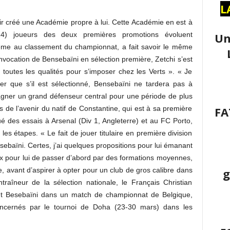
L
ir créé une Académie propre à lui. Cette Académie en est à
Un
14) joueurs des deux premières promotions évoluent
ième au classement du championnat, a fait savoir le même
vocation de Bensebaïni en sélection première, Zetchi s’est
 toutes les qualités pour s’imposer chez les Verts ». « Je
 que s’il est sélectionné, Bensebaïni ne tardera pas à
gagner un grand défenseur central pour une période de plus
FA
os de l’avenir du natif de Constantine, qui est à sa première
é des essais à Arsenal (Div 1, Angleterre) et au FC Porto,
es étapes. « Le fait de jouer titulaire en première division
baïni. Certes, j’ai quelques propositions pour lui émanant
eux pour lui de passer d’abord par des formations moyennes,
g
 avant d’aspirer à opter pour un club de gros calibre dans
entraîneur de la sélection nationale, le Français Christian
nt Besebaïni dans un match de championnat de Belgique,
concernés par le tournoi de Doha (23-30 mars) dans les