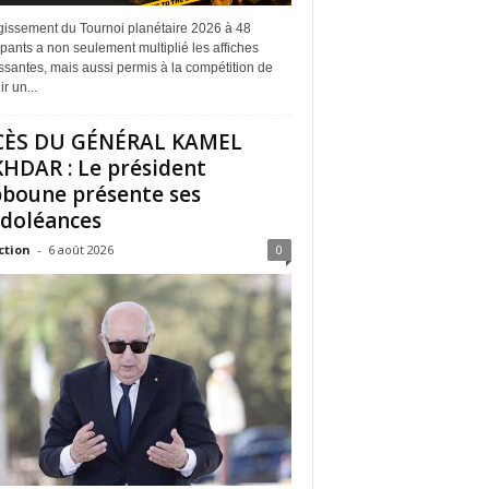
rgissement du Tournoi planétaire 2026 à 48
ipants a non seulement multiplié les affiches
ssantes, mais aussi permis à la compétition de
r un...
CÈS DU GÉNÉRAL KAMEL
HDAR : Le président
boune présente ses
doléances
ction
-
6 août 2026
0