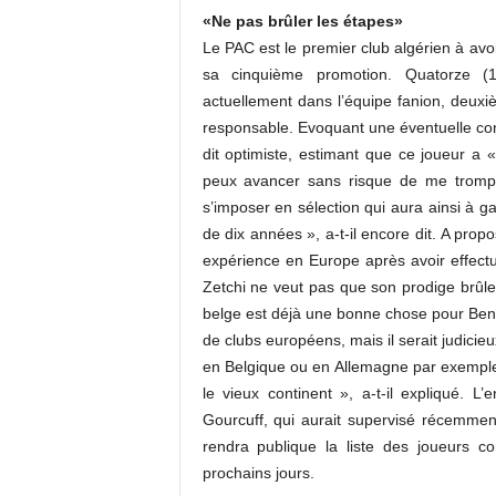
«Ne pas brûler les étapes»
Le PAC est le premier club algérien à avo
sa cinquième promotion. Quatorze (
actuellement dans l’équipe fanion, deux
responsable. Evoquant une éventuelle con
dit optimiste, estimant que ce joueur a «
peux avancer sans risque de me tromper
s’imposer en sélection qui aura ainsi à 
de dix années », a-t-il encore dit. A prop
expérience en Europe après avoir effectu
Zetchi ne veut pas que son prodige brûle l
belge est déjà une bonne chose pour Bense
de clubs européens, mais il serait judici
en Belgique ou en Allemagne par exemple,
le vieux continent », a-t-il expliqué. L’
Gourcuff, qui aurait supervisé récemme
rendra publique la liste des joueurs 
prochains jours.