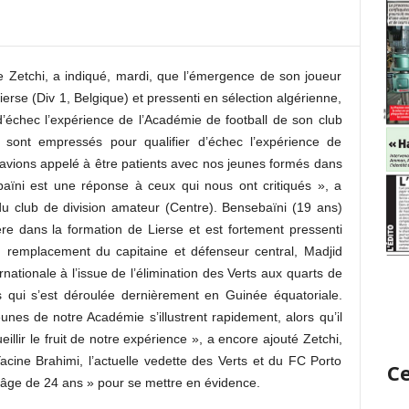
 Zetchi, a indiqué, mardi, que l’émergence de son joueur
erse (Div 1, Belgique) et pressenti en sélection algérienne,
d’échec l’expérience de l’Académie de football de son club
sont empressés pour qualifier d’échec l’expérience de
 avions appelé à être patients avec nos jeunes formés dans
ïni est une réponse à ceux qui nous ont critiqués », a
du club de division amateur (Centre). Bensebaïni (19 ans)
ère dans la formation de Lierse et est fortement pressenti
en remplacement du capitaine et défenseur central, Madjid
nationale à l’issue de l’élimination des Verts aux quarts de
s qui s’est déroulée dernièrement en Guinée équatoriale.
nes de notre Académie s’illustrent rapidement, alors qu’il
eillir le fruit de notre expérience », a encore ajouté Zetchi,
acine Brahimi, l’actuelle vedette des Verts et du FC Porto
Ce
 l’âge de 24 ans » pour se mettre en évidence.