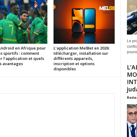
Le pro
confis
Android en Afrique pour
L’application MelBet en 2026:
poursu
is sportifs : comment
télécharger, installation sur
er l’application et quels
différents appareils,
es avantages
inscription et options
L’A
disponibles
MO
INT
juda
Reda