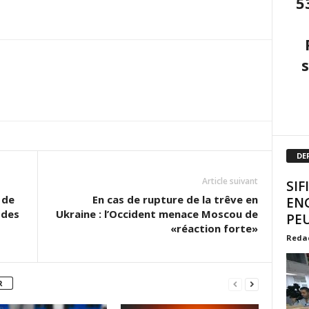
5
DE
Article suivant
SIF
 de
En cas de rupture de la trêve en
EN
 des
Ukraine : l’Occident menace Moscou de
PEU
«réaction forte»
Reda
R