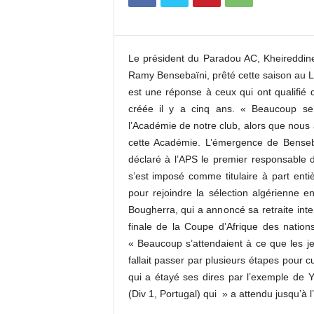
c
o
m
Le président du Paradou AC, Kheireddine
Ramy Bensebaïni, prêté cette saison au Li
est une réponse à ceux qui ont qualifié 
créée il y a cinq ans. « Beaucoup se 
l’Académie de notre club, alors que nous
cette Académie. L’émergence de Benseba
déclaré à l’APS le premier responsable 
s’est imposé comme titulaire à part enti
pour rejoindre la sélection algérienne 
Bougherra, qui a annoncé sa retraite inter
finale de la Coupe d’Afrique des nation
« Beaucoup s’attendaient à ce que les jeu
fallait passer par plusieurs étapes pour cu
qui a étayé ses dires par l’exemple de Y
(Div 1, Portugal) qui » a attendu jusqu’à