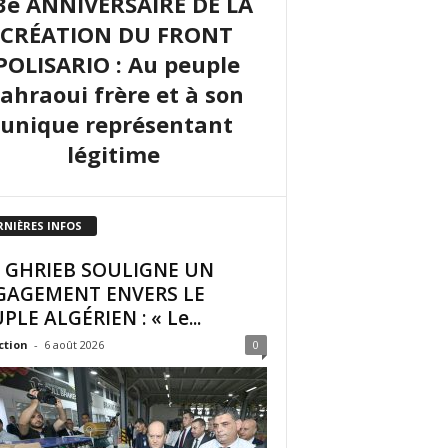
3e ANNIVERSAIRE DE LA
CRÉATION DU FRONT
POLISARIO : Au peuple
sahraoui frère et à son
unique représentant
légitime
RNIÈRES INFOS
I GHRIEB SOULIGNE UN
GAGEMENT ENVERS LE
PLE ALGÉRIEN : « Le...
ction
-
6 août 2026
0