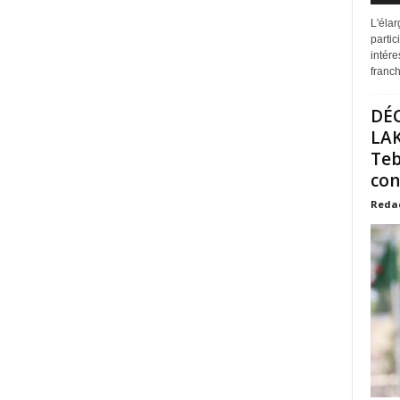
L'éla
partic
intére
franchi
DÉ
LAK
Teb
con
Reda