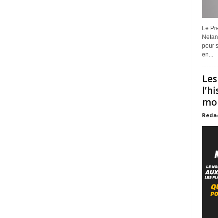
Le Pre
Netan
pour s
en...
Les
l’h
mon
Reda