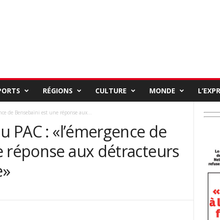
PORTS
RÉGIONS
CULTURE
MONDE
L’EXP
nce de Bensebaïni est une réponse aux...
du PAC : «l’émergence de
e réponse aux détracteurs
e»