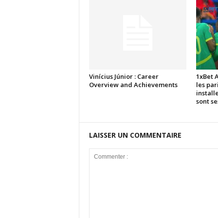
Vinícius Júnior : Career
1xBet 
Overview and Achievements
les par
install
sont s
LAISSER UN COMMENTAIRE