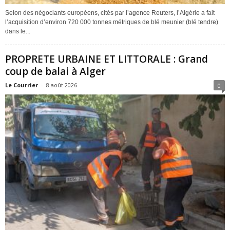
Selon des négociants européens, cités par l’agence Reuters, l’Algérie a fait
l’acquisition d’environ 720 000 tonnes métriques de blé meunier (blé tendre)
dans le...
PROPRETE URBAINE ET LITTORALE : Grand
coup de balai à Alger
Le Courrier
-
8 août 2026
0