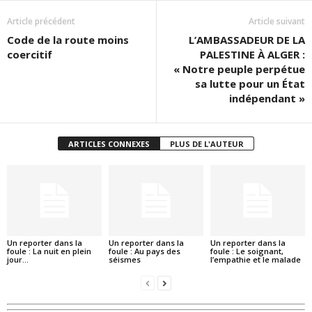
Article précédent
Article suivant
Code de la route moins
L’AMBASSADEUR DE LA
coercitif
PALESTINE À ALGER :
« Notre peuple perpétue
sa lutte pour un État
indépendant »
ARTICLES CONNEXES
PLUS DE L'AUTEUR
Un reporter dans la
Un reporter dans la
Un reporter dans la
foule : La nuit en plein
foule : Au pays des
foule : Le soignant,
jour…
séismes
l’empathie et le malade