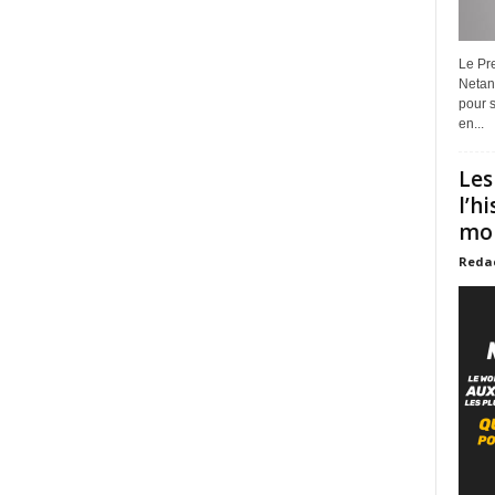
Le Pre
Netan
pour s
en...
Les
l’h
mon
Reda