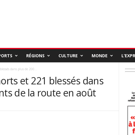
PORTS
RÉGIONS
CULTURE
MONDE
L’EXP
blessés dans plus de 200...
morts et 221 blessés dans
nts de la route en août