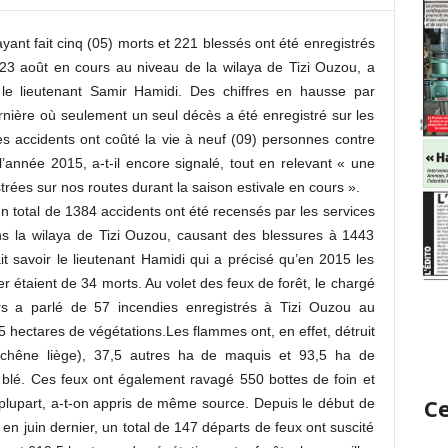
yant fait cinq (05) morts et 221 blessés ont été enregistrés
le 23 août en cours au niveau de la wilaya de Tizi Ouzou, a
le lieutenant Samir Hamidi. Des chiffres en hausse par
nière où seulement un seul décès a été enregistré sur les
, les accidents ont coûté la vie à neuf (09) personnes contre
année 2015, a-t-il encore signalé, tout en relevant « une
rées sur nos routes durant la saison estivale en cours ».
n total de 1384 accidents ont été recensés par les services
dans la wilaya de Tizi Ouzou, causant des blessures à 1443
t savoir le lieutenant Hamidi qui a précisé qu’en 2015 les
r étaient de 34 morts. Au volet des feux de forêt, le chargé
s a parlé de 57 incendies enregistrés à Tizi Ouzou au
5 hectares de végétations.Les flammes ont, en effet, détruit
 chêne liège), 37,5 autres ha de maquis et 93,5 ha de
 blé. Ces feux ont également ravagé 550 bottes de foin et
Ce
la plupart, a-t-on appris de même source. Depuis le début de
en juin dernier, un total de 147 départs de feux ont suscité