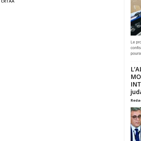
e CRTAA
Le pro
confis
poursu
L’A
MO
INT
juda
Reda