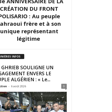
3e ANNIVERSAIRE DE LA
CRÉATION DU FRONT
POLISARIO : Au peuple
sahraoui frère et à son
unique représentant
légitime
RNIÈRES INFOS
I GHRIEB SOULIGNE UN
GAGEMENT ENVERS LE
PLE ALGÉRIEN : « Le...
ction
-
6 août 2026
0