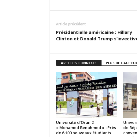
Article précédent
Présidentielle américaine : Hillary
Clinton et Donald Trump s’invectiv
ARTICLES CONNEXES
PLUS DE L'AUTEU
Université d’Oran 2
Univer
« Mohamed Benahmed » : Près
de Béja
de 6 100 nouveaux étudiants
conven