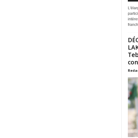
L'éla
partic
intére
franchi
DÉ
LAK
Teb
con
Reda