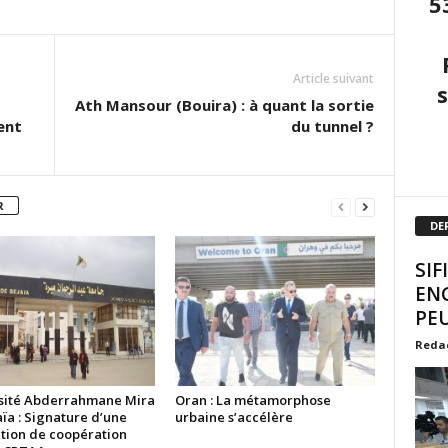
5
Article suivant
Ath Mansour (Bouira) : à quant la sortie
ent
du tunnel ?
R
DE
SIF
EN
PEU
Reda
sité Abderrahmane Mira
Oran : La métamorphose
ïa : Signature d’une
urbaine s’accélère
tion de coopération