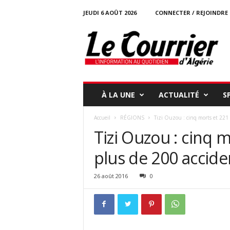
JEUDI 6 AOÛT 2026
CONNECTER / REJOINDRE
l
e
c
o
u
r
r
À LA UNE
ACTUALITÉ
S
i
e
Accueil
RÉGIONS
Tizi Ouzou : cinq morts et 221 
r
Tizi Ouzou : cinq 
-
d
plus de 200 accide
a
l
g
26 août 2016
0
e
r
i
e
.