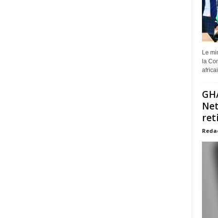
Le min
la Com
africa
GHA
Net
ret
Reda