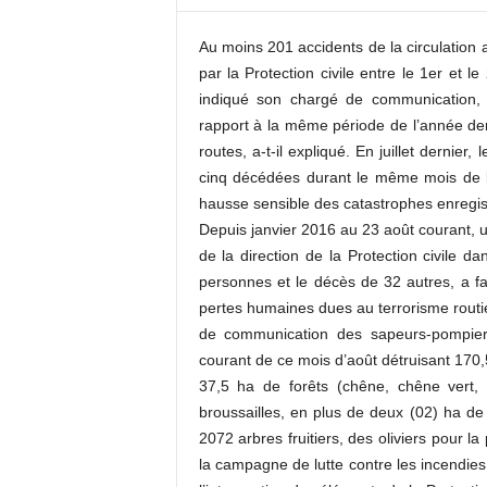
c
o
Au moins 201 accidents de la circulation a
m
par la Protection civile entre le 1er et 
indiqué son chargé de communication, 
rapport à la même période de l’année der
routes, a-t-il expliqué. En juillet dernier
cinq décédées durant le même mois de l’
hausse sensible des catastrophes enregist
Depuis janvier 2016 au 23 août courant, u
de la direction de la Protection civile 
personnes et le décès de 32 autres, a fai
pertes humaines dues au terrorisme routie
de communication des sapeurs-pompier
courant de ce mois d’août détruisant 170,
37,5 ha de forêts (chêne, chêne vert,
broussailles, en plus de deux (02) ha de
2072 arbres fruitiers, des oliviers pour 
la campagne de lutte contre les incendies 