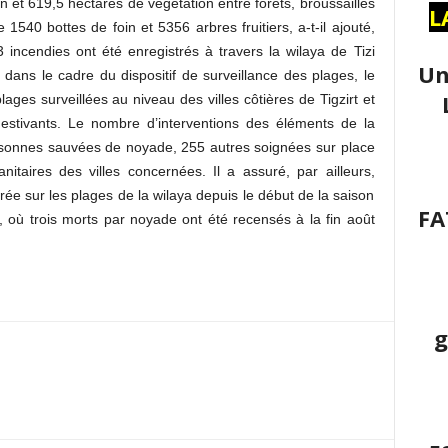
on et 619,5 hectares de végétation entre forêts, broussailles
L
1540 bottes de foin et 5356 arbres fruitiers, a-t-il ajouté,
 incendies ont été enregistrés à travers la wilaya de Tizi
Un
dans le cadre du dispositif de surveillance des plages, le
lages surveillées au niveau des villes côtières de Tigzirt et
 estivants. Le nombre d’interventions des éléments de la
personnes sauvées de noyade, 255 autres soignées sur place
nitaires des villes concernées. Il a assuré, par ailleurs,
ée sur les plages de la wilaya depuis le début de la saison
FA
, où trois morts par noyade ont été recensés à la fin août
g