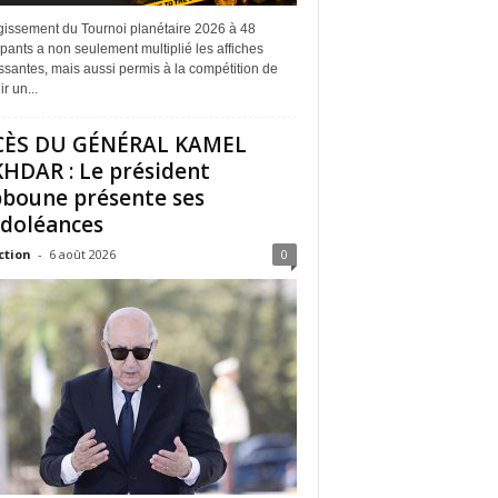
rgissement du Tournoi planétaire 2026 à 48
ipants a non seulement multiplié les affiches
ssantes, mais aussi permis à la compétition de
r un...
CÈS DU GÉNÉRAL KAMEL
HDAR : Le président
boune présente ses
doléances
ction
-
6 août 2026
0