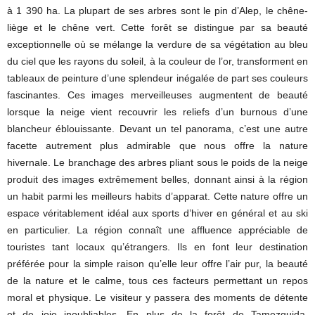
à 1 390 ha. La plupart de ses arbres sont le pin d’Alep, le chêne-
liège et le chêne vert. Cette forêt se distingue par sa beauté
exceptionnelle où se mélange la verdure de sa végétation au bleu
du ciel que les rayons du soleil, à la couleur de l’or, transforment en
tableaux de peinture d’une splendeur inégalée de part ses couleurs
fascinantes. Ces images merveilleuses augmentent de beauté
lorsque la neige vient recouvrir les reliefs d’un burnous d’une
blancheur éblouissante. Devant un tel panorama, c’est une autre
facette autrement plus admirable que nous offre la nature
hivernale. Le branchage des arbres pliant sous le poids de la neige
produit des images extrêmement belles, donnant ainsi à la région
un habit parmi les meilleurs habits d’apparat. Cette nature offre un
espace véritablement idéal aux sports d’hiver en général et au ski
en particulier. La région connaît une affluence appréciable de
touristes tant locaux qu’étrangers. Ils en font leur destination
préférée pour la simple raison qu’elle leur offre l’air pur, la beauté
de la nature et le calme, tous ces facteurs permettant un repos
moral et physique. Le visiteur y passera des moments de détente
et de joie inoubliables. En plus de la forêt de Tamezguida,