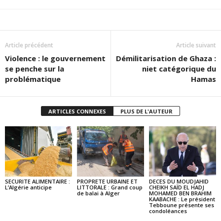
Article précédent
Article suivant
Violence : le gouvernement
Démilitarisation de Ghaza :
se penche sur la
niet catégorique du
problématique
Hamas
ARTICLES CONNEXES
PLUS DE L'AUTEUR
SECURITE ALIMENTAIRE :
PROPRETE URBAINE ET
DECES DU MOUDJAHID
L’Algérie anticipe
LITTORALE : Grand coup
CHEIKH SAÏD EL HADJ
de balai à Alger
MOHAMED BEN BRAHIM
KAABACHE : Le président
Tebboune présente ses
condoléances