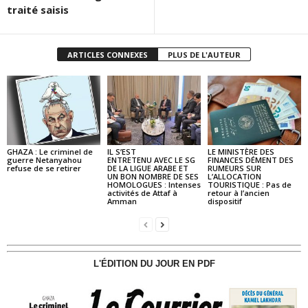
traité saisis
ARTICLES CONNEXES
PLUS DE L'AUTEUR
GHAZA : Le criminel de
IL S’EST
LE MINISTÈRE DES
guerre Netanyahou
ENTRETENU AVEC LE SG
FINANCES DÉMENT DES
refuse de se retirer
DE LA LIGUE ARABE ET
RUMEURS SUR
UN BON NOMBRE DE SES
L’ALLOCATION
HOMOLOGUES : Intenses
TOURISTIQUE : Pas de
activités de Attaf à
retour à l’ancien
Amman
dispositif
L'ÉDITION DU JOUR EN PDF