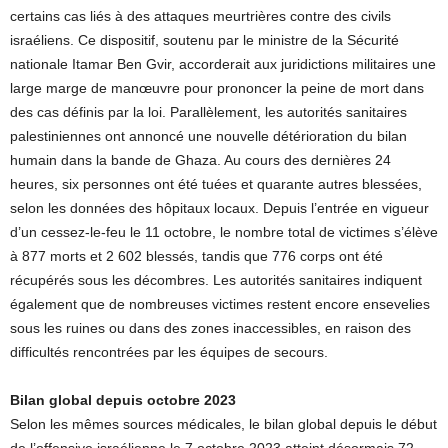
certains cas liés à des attaques meurtrières contre des civils
israéliens. Ce dispositif, soutenu par le ministre de la Sécurité
nationale Itamar Ben Gvir, accorderait aux juridictions militaires une
large marge de manœuvre pour prononcer la peine de mort dans
des cas définis par la loi. Parallèlement, les autorités sanitaires
palestiniennes ont annoncé une nouvelle détérioration du bilan
humain dans la bande de Ghaza. Au cours des dernières 24
heures, six personnes ont été tuées et quarante autres blessées,
selon les données des hôpitaux locaux. Depuis l’entrée en vigueur
d’un cessez-le-feu le 11 octobre, le nombre total de victimes s’élève
à 877 morts et 2 602 blessés, tandis que 776 corps ont été
récupérés sous les décombres. Les autorités sanitaires indiquent
également que de nombreuses victimes restent encore ensevelies
sous les ruines ou dans des zones inaccessibles, en raison des
difficultés rencontrées par les équipes de secours.
Bilan global depuis octobre 2023
Selon les mêmes sources médicales, le bilan global depuis le début
de l’offensive israélienne le 7 octobre 2023 atteint désormais 72