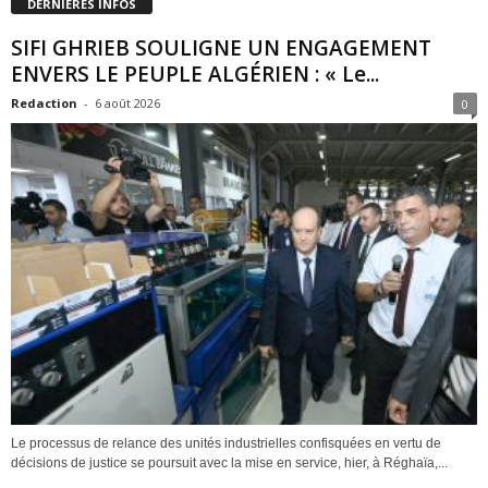
DERNIÈRES INFOS
SIFI GHRIEB SOULIGNE UN ENGAGEMENT
ENVERS LE PEUPLE ALGÉRIEN : « Le...
Redaction
-
6 août 2026
0
Le processus de relance des unités industrielles confisquées en vertu de
décisions de justice se poursuit avec la mise en service, hier, à Réghaïa,...