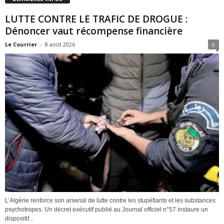
LUTTE CONTRE LE TRAFIC DE DROGUE :
Dénoncer vaut récompense financière
Le Courrier
-
8 août 2026
0
L’Algérie renforce son arsenal de lutte contre les stupéfiants et les substances
psychotropes. Un décret exécutif publié au Journal officiel n°57 instaure un
dispositif...