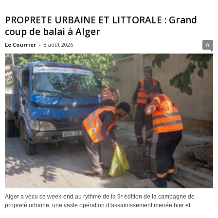
PROPRETE URBAINE ET LITTORALE : Grand
coup de balai à Alger
Le Courrier
-
8 août 2026
0
Alger a vécu ce week-end au rythme de la 9ᵉ édition de la campagne de
propreté urbaine, une vaste opération d’assainissement menée hier et...