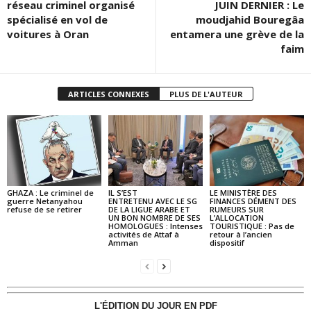
réseau criminel organisé
JUIN DERNIER : Le
spécialisé en vol de
moudjahid Bouregâa
voitures à Oran
entamera une grève de la
faim
ARTICLES CONNEXES
PLUS DE L'AUTEUR
GHAZA : Le criminel de
IL S’EST
LE MINISTÈRE DES
guerre Netanyahou
ENTRETENU AVEC LE SG
FINANCES DÉMENT DES
refuse de se retirer
DE LA LIGUE ARABE ET
RUMEURS SUR
UN BON NOMBRE DE SES
L’ALLOCATION
HOMOLOGUES : Intenses
TOURISTIQUE : Pas de
activités de Attaf à
retour à l’ancien
Amman
dispositif
L'ÉDITION DU JOUR EN PDF