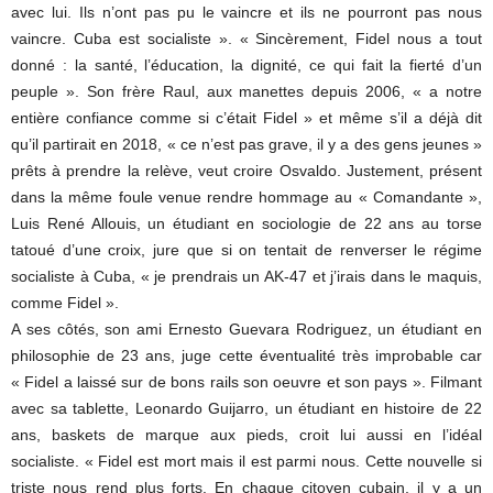
avec lui. Ils n’ont pas pu le vaincre et ils ne pourront pas nous
vaincre. Cuba est socialiste ». « Sincèrement, Fidel nous a tout
donné : la santé, l’éducation, la dignité, ce qui fait la fierté d’un
peuple ». Son frère Raul, aux manettes depuis 2006, « a notre
entière confiance comme si c’était Fidel » et même s’il a déjà dit
qu’il partirait en 2018, « ce n’est pas grave, il y a des gens jeunes »
prêts à prendre la relève, veut croire Osvaldo. Justement, présent
dans la même foule venue rendre hommage au « Comandante »,
Luis René Allouis, un étudiant en sociologie de 22 ans au torse
tatoué d’une croix, jure que si on tentait de renverser le régime
socialiste à Cuba, « je prendrais un AK-47 et j’irais dans le maquis,
comme Fidel ».
A ses côtés, son ami Ernesto Guevara Rodriguez, un étudiant en
philosophie de 23 ans, juge cette éventualité très improbable car
« Fidel a laissé sur de bons rails son oeuvre et son pays ». Filmant
avec sa tablette, Leonardo Guijarro, un étudiant en histoire de 22
ans, baskets de marque aux pieds, croit lui aussi en l’idéal
socialiste. « Fidel est mort mais il est parmi nous. Cette nouvelle si
triste nous rend plus forts. En chaque citoyen cubain, il y a un