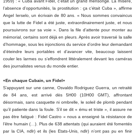
1959) : « Cuba avant Fidel, c’était un grand mensonge. La misère,
l’absence d’opportunités, la prostitution : ça c’était Cuba », affirme
Angel Ierselo, un écrivain de 80 ans. « Nous sommes convaincus
que la lutte de Fidel a été juste, extraordinairement juste, et nous
poursuivrons sur sa voie ». Dans la file d’attente pour monter au
mémorial, certains sont déjà en pleurs. Après avoir traversé la salle
d’hommage, sous les injonctions du service d’ordre leur demandant
d’éteindre leurs portables et d’avancer vite, beaucoup laissent
couler les larmes ou s’effondrent littéralement devant les caméras
des journalistes venus du monde entier.
«En chaque Cubain, un Fidel»
S’appuyant sur une canne, Osvaldo Rodriguez Guerra, un retraité
de 84 ans, est arrivé dès 5H00 (10H00 GMT), affrontant
désormais, sans casquette ni ombrelle, le soleil de plomb pendant
qu’il patiente dans la foule. S’il se dit « ému et triste », il assure ne
pas être fatigué : Fidel Castro « nous a enseigné la résistance de
l’être humain (…). Plus de 638 attentats (qui auraient été fomentés
par la CIA, ndlr) et ils (les Etats-Unis, ndlr) n’ont pas pu en finir