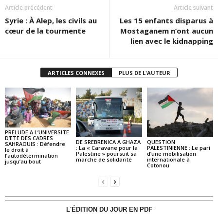
Article précédent
Article suivant
Syrie : À Alep, les civils au
Les 15 enfants disparus à
cœur de la tourmente
Mostaganem n’ont aucun
lien avec le kidnapping
ARTICLES CONNEXES
PLUS DE L'AUTEUR
PRELUDE A L’UNIVERSITE
D’ETE DES CADRES
DE SREBRENICA A GHAZA
QUESTION
SAHRAOUIS : Défendre
: La « Caravane pour la
PALESTINIENNE : Le pari
le droit à
Palestine » poursuit sa
d’une mobilisation
l’autodétermination
marche de solidarité
internationale à
jusqu’au bout
Cotonou
L'ÉDITION DU JOUR EN PDF