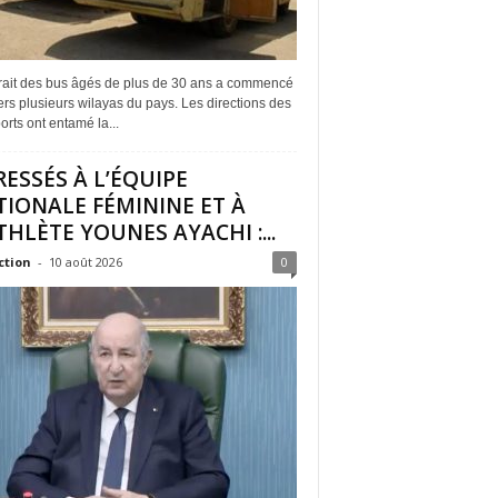
trait des bus âgés de plus de 30 ans a commencé
ers plusieurs wilayas du pays. Les directions des
orts ont entamé la...
ESSÉS À L’ÉQUIPE
IONALE FÉMININE ET À
THLÈTE YOUNES AYACHI :...
ction
-
10 août 2026
0