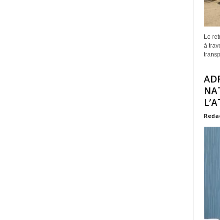
Le re
à trav
transp
ADR
NAT
L’A
Reda