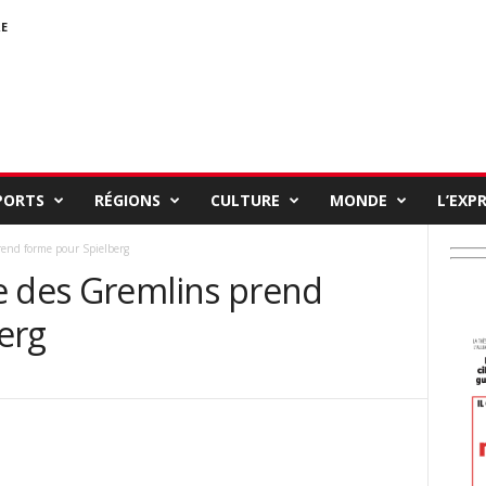
E
PORTS
RÉGIONS
CULTURE
MONDE
L’EXP
rend forme pour Spielberg
e des Gremlins prend
erg