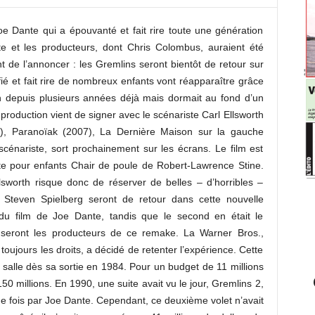
e Dante qui a épouvanté et fait rire toute une génération
ste et les producteurs, dont Chris Colombus, auraient été
t de l’annoncer : les Gremlins seront bientôt de retour sur
ifié et fait rire de nombreux enfants vont réapparaître grâce
on depuis plusieurs années déjà mais dormait au fond d’un
 production vient de signer avec le scénariste Carl Ellsworth
), Paranoïak (2007), La Dernière Maison sur la gauche
scénariste, sort prochainement sur les écrans. Le film est
te pour enfants Chair de poule de Robert-Lawrence Stine.
lsworth risque donc de réserver de belles – d’horribles –
 Steven Spielberg seront de retour dans cette nouvelle
e du film de Joe Dante, tandis que le second en était le
seront les producteurs de ce remake. La Warner Bros.,
toujours les droits, a décidé de retenter l’expérience. Cette
salle dès sa sortie en 1984. Pour un budget de 11 millions
150 millions. En 1990, une suite avait vu le jour, Gremlins 2,
ne fois par Joe Dante. Cependant, ce deuxième volet n’avait