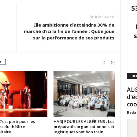
5
Article suivant
Elle ambitionne d’atteindre 30% de
marché d’ici la fin de l’année : Qube joue
sur la performance de ses produits
R
DE
ALG
d’é
coo
Reda
C’est parti pour les
HADJ POUR LES ALGÉRIENS : Les
es du théâtre
préparatifs organisationnels et
itaire
logistiques vont bon train