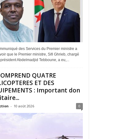
mmuniqué des Services du Premier ministre a
avoir que le Premier ministre, Sifi Ghrieb, chargé
 président Abdelmadjid Tebboune, a eu,...
 COMPREND QUATRE
ICOPTERES ET DES
IPEMENTS : Important don
taire...
ction
-
10 août 2026
0