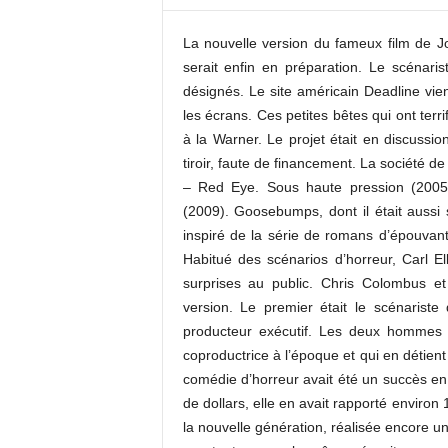
c
o
La nouvelle version du fameux film de Jo
m
serait enfin en préparation. Le scénari
désignés. Le site américain Deadline vien
les écrans. Ces petites bêtes qui ont terr
à la Warner. Le projet était en discussi
tiroir, faute de financement. La société de
– Red Eye. Sous haute pression (2005
(2009). Goosebumps, dont il était aussi 
inspiré de la série de romans d’épouvan
Habitué des scénarios d’horreur, Carl El
surprises au public. Chris Colombus et
version. Le premier était le scénarist
producteur exécutif. Les deux hommes 
coproductrice à l’époque et qui en détient 
comédie d’horreur avait été un succès en 
de dollars, elle en avait rapporté environ 
la nouvelle génération, réalisée encore u