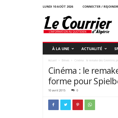
LUNDI 10 AOÛT 2026
CONNECTER / REJOINDR
l
e
c
o
u
r
r
À LA UNE
ACTUALITÉ
S
i
e
Accueil
Brèves
Cinéma : le remake des Gremlins p
r
Cinéma : le remak
-
d
forme pour Spielb
a
l
g
10 avril 2015
0
e
r
i
e
.