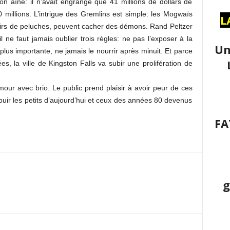
n aîné: il n’avait engrangé que 41 millions de dollars de
 millions. L’intrigue des Gremlins est simple: les Mogwaïs
L
 airs de peluches, peuvent cacher des démons. Rand Peltzer
il ne faut jamais oublier trois règles: ne pas l’exposer à la
Un
a plus importante, ne jamais le nourrir après minuit. Et parce
s, la ville de Kingston Falls va subir une prolifération de
humour avec brio. Le public prend plaisir à avoir peur de ces
ouir les petits d’aujourd’hui et ceux des années 80 devenus
FA
g