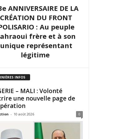
3e ANNIVERSAIRE DE LA
CRÉATION DU FRONT
POLISARIO : Au peuple
sahraoui frère et à son
unique représentant
légitime
RNIÈRES INFOS
ERIE – MALI : Volonté
crire une nouvelle page de
pération
ction
-
10 août 2026
0