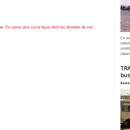
les.
En savoir plus sur la façon dont les données de vos
Ce sou
natio
contr
capaci
TRA
bus
Reda