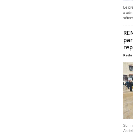
Le pr
a adre
sélect
REN
par
rep
Reda
Sur in
Abdelm