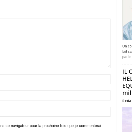
Un co
fait s
par le
IL
HEL
EQU
mili
Reda
ns ce navigateur pour la prochaine fois que je commenterai.