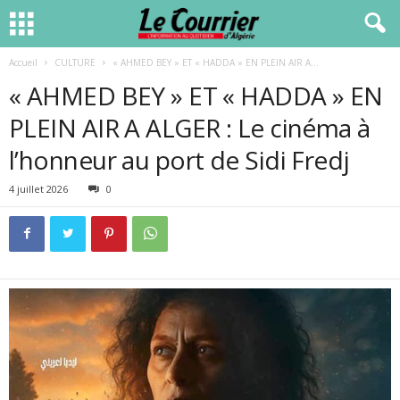
Accueil
CULTURE
« AHMED BEY » ET « HADDA » EN PLEIN AIR A...
« AHMED BEY » ET « HADDA » EN
PLEIN AIR A ALGER : Le cinéma à
l’honneur au port de Sidi Fredj
4 juillet 2026
0