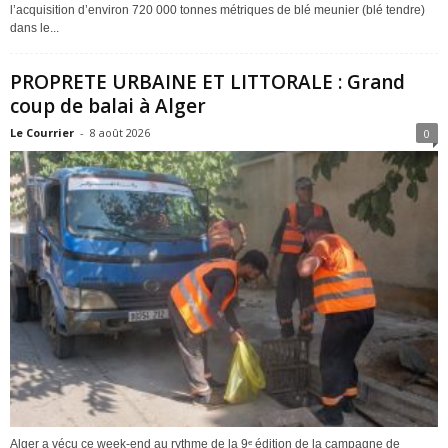
l’acquisition d’environ 720 000 tonnes métriques de blé meunier (blé tendre)
dans le...
PROPRETE URBAINE ET LITTORALE : Grand
coup de balai à Alger
Le Courrier
-
8 août 2026
0
Alger a vécu ce week-end au rythme de la 9ᵉ édition de la campagne de