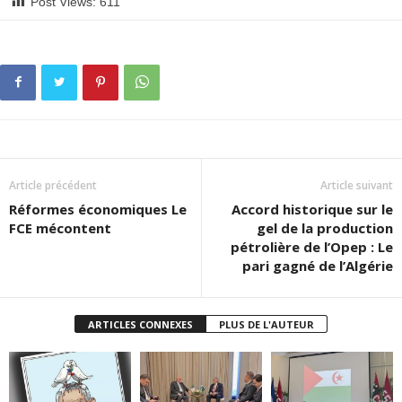
Post Views:
611
Article précédent
Article suivant
Réformes économiques Le
Accord historique sur le
FCE mécontent
gel de la production
pétrolière de l’Opep : Le
pari gagné de l’Algérie
ARTICLES CONNEXES
PLUS DE L'AUTEUR