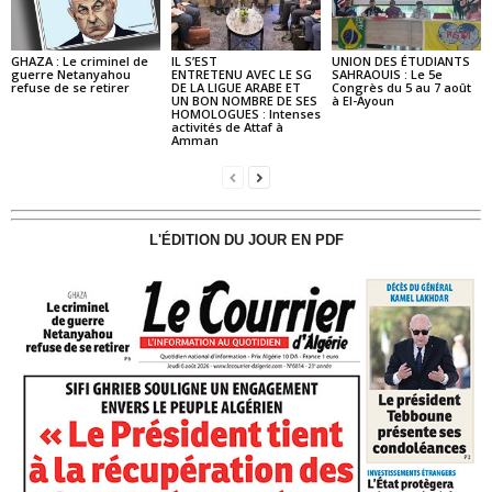
GHAZA : Le criminel de
IL S’EST
UNION DES ÉTUDIANTS
guerre Netanyahou
ENTRETENU AVEC LE SG
SAHRAOUIS : Le 5e
refuse de se retirer
DE LA LIGUE ARABE ET
Congrès du 5 au 7 août
UN BON NOMBRE DE SES
à El-Ayoun
HOMOLOGUES : Intenses
activités de Attaf à
Amman
L'ÉDITION DU JOUR EN PDF