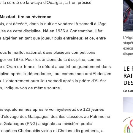
e la sûreté de la wilaya d’Ouargla , a-t-on précisé.
Mezdad, tire sa révérence
, est décédé, dans la nuit de vendredi à samedi à l’âge
se de cette discipline. Né en 1936 à Constantine, il fut
L’Algé
 algérien en tant que joueur puis entraineur, et ce, entre
stupéf
exécut
 sous le maillot national, dans plusieurs compétitions
disposi
’Alger en 1975. Pour les anciens de la discipline, comme
gue d’Oran de Tennis, le défunt a contribué grandement dans
LE 
cipline après l’indépendance, tout comme son ami Abdeslam
RA
 L’enterrement aura lieu samedi après la prière d’Al-Asr
DES
an, indique-t-on de même source.
Le Co
és équatoriennes après le vol mystérieux de 123 jeunes
e d’élevage des Galapagos, des îles classées au Patrimoine
es Galapagos (PNG) a signalé au ministère public
s espèces Chelonoidis vicina et Chelonoidis guntheri», a