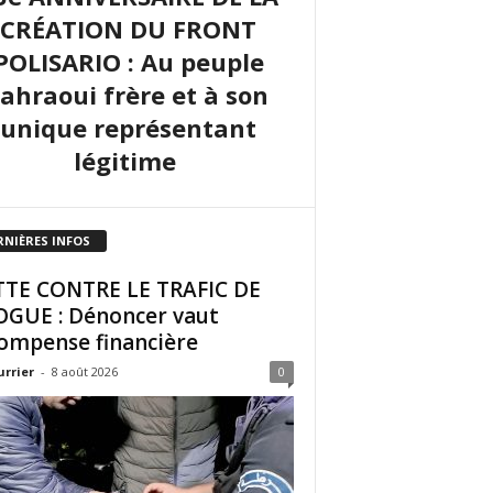
CRÉATION DU FRONT
POLISARIO : Au peuple
sahraoui frère et à son
unique représentant
légitime
RNIÈRES INFOS
TE CONTRE LE TRAFIC DE
GUE : Dénoncer vaut
ompense financière
urrier
-
8 août 2026
0