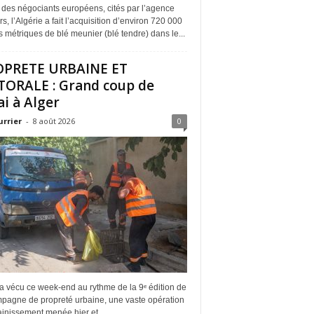
 des négociants européens, cités par l’agence
s, l’Algérie a fait l’acquisition d’environ 720 000
 métriques de blé meunier (blé tendre) dans le...
OPRETE URBAINE ET
TORALE : Grand coup de
ai à Alger
urrier
-
8 août 2026
0
a vécu ce week-end au rythme de la 9ᵉ édition de
mpagne de propreté urbaine, une vaste opération
inissement menée hier et...