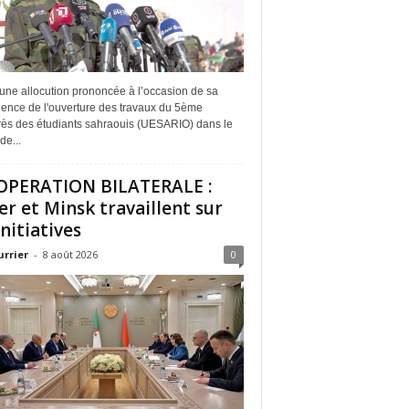
une allocution prononcée à l’occasion de sa
dence de l'ouverture des travaux du 5ème
ès des étudiants sahraouis (UESARIO) dans le
de...
PERATION BILATERALE :
er et Minsk travaillent sur
initiatives
urrier
-
8 août 2026
0