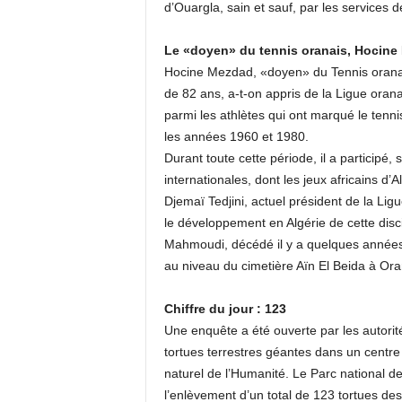
d’Ouargla, sain et sauf, par les services d
Le «doyen» du tennis oranais, Hocine 
Hocine Mezdad, «doyen» du Tennis oranais
de 82 ans, a-t-on appris de la Ligue oranai
parmi les athlètes qui ont marqué le tennis
les années 1960 et 1980.
Durant toute cette période, il a participé,
internationales, dont les jeux africains d
Djemaï Tedjini, actuel président de la Li
le développement en Algérie de cette dis
Mahmoudi, décédé il y a quelques années.
au niveau du cimetière Aïn El Beida à Or
Chiffre du jour : 123
Une enquête a été ouverte par les autorit
tortues terrestres géantes dans un centr
naturel de l’Humanité. Le Parc national d
l’enlèvement d’un total de 123 tortues de