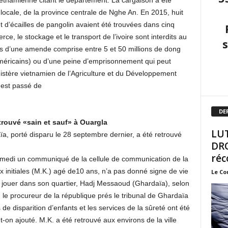
etnamienne citant le département. La cargaison a été
ocale, de la province centrale de Nghe An. En 2015, huit
t d’écailles de pangolin avaient été trouvées dans cinq
e, le stockage et le transport de l’ivoire sont interdits au
s d’une amende comprise entre 5 et 50 millions de dong
américains) ou d’une peine d’emprisonnement qui peut
nistère vietnamien de l’Agriculture et du Développement
 est passé de
DE
trouvé «sain et sauf» à Ouargla
LUT
ïa, porté disparu le 28 septembre dernier, a été retrouvé
DRO
réc
amedi un communiqué de la cellule de communication de la
x initiales (M.K.) agé de10 ans, n’a pas donné signe de vie
Le Co
rti jouer dans son quartier, Hadj Messaoud (Ghardaïa), selon
, le procureur de la république prés le tribunal de Ghardaïa
 de disparition d’enfants et les services de la sûreté ont été
t-on ajouté. M.K. a été retrouvé aux environs de la ville