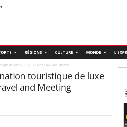
RE
PORTS
RÉGIONS
CULTURE
MONDE
L’EXP
stique de luxe 2018» aux China Travel and Meeting...
ation touristique de luxe
ravel and Meeting