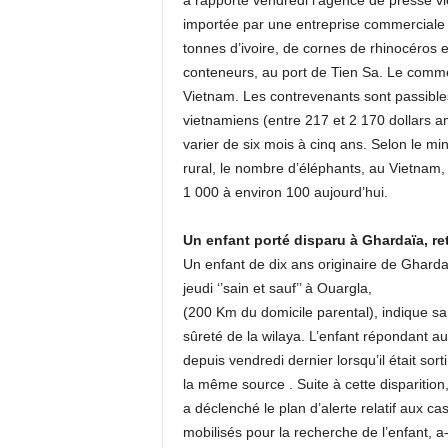
a rapporté vendredi l’agence de presse vi
importée par une entreprise commerciale l
tonnes d’ivoire, de cornes de rhinocéros e
conteneurs, au port de Tien Sa. Le commerc
Vietnam. Les contrevenants sont passible
vietnamiens (entre 217 et 2 170 dollars 
varier de six mois à cinq ans. Selon le mi
rural, le nombre d’éléphants, au Vietnam,
1 000 à environ 100 aujourd’hui.
Un enfant porté disparu à Ghardaïa, re
Un enfant de dix ans originaire de Gharda
jeudi ‘’sain et sauf’’ à Ouargla,
(200 Km du domicile parental), indique s
sûreté de la wilaya. L’enfant répondant au
depuis vendredi dernier lorsqu’il était so
la même source . Suite à cette disparition
a déclenché le plan d’alerte relatif aux cas
mobilisés pour la recherche de l’enfant, a-