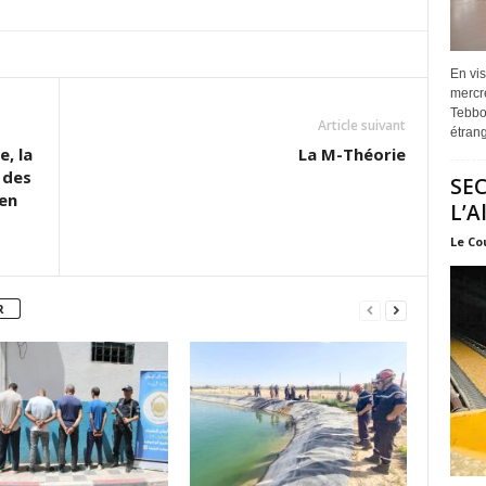
En vis
mercre
Tebbou
Article suivant
étrang
e, la
La M-Théorie
 des
SEC
en
L’A
Le Co
R