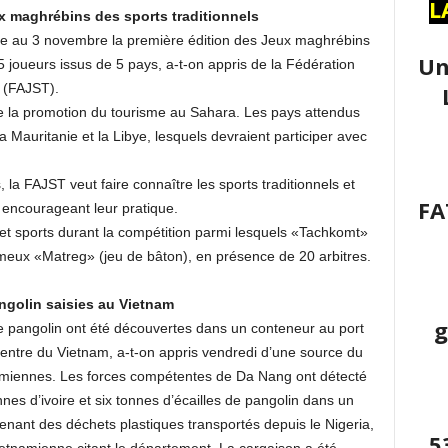
L
x maghrébins des sports traditionnels
re au 3 novembre la première édition des Jeux maghrébins
Un
5 joueurs issus de 5 pays, a-t-on appris de la Fédération
s (FAJST).
e la promotion du tourisme au Sahara. Les pays attendus
 la Mauritanie et la Libye, lesquels devraient participer avec
 la FAJST veut faire connaître les sports traditionnels et
FA
n encourageant leur pratique.
et sports durant la compétition parmi lesquels «Tachkomt»
fameux «Matreg» (jeu de bâton), en présence de 20 arbitres.
angolin saisies au Vietnam
g
 de pangolin ont été découvertes dans un conteneur au port
centre du Vietnam, a-t-on appris vendredi d’une source du
miennes. Les forces compétentes de Da Nang ont détecté
es d’ivoire et six tonnes d’écailles de pangolin dans un
enant des déchets plastiques transportés depuis le Nigeria,
5