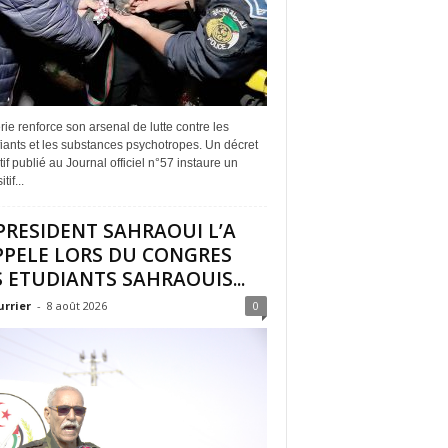
rie renforce son arsenal de lutte contre les
iants et les substances psychotropes. Un décret
if publié au Journal officiel n°57 instaure un
tif...
PRESIDENT SAHRAOUI L’A
PPELE LORS DU CONGRES
 ETUDIANTS SAHRAOUIS...
urrier
-
8 août 2026
0