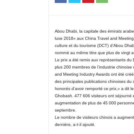
c
o
m
Abou Dhabi, la capitale des émirats arab
luxe 2018» aux China Travel and Meeting
culture et du tourisme (DCT) d’Abou Dhabi
nommé au même titre que plus de vingt autr
Le prix a été remis aux représentants du
plus 200 membres de l’industrie chinoise 
and Meeting Industry Awards ont été créé
des principales publications chinoises 
honorés d’avoir remporté ce prix,» a dit 
Ghobash. 477 606 visiteurs ont séjourné 
augmentation de plus de 45 000 personne
septembre.
Le nombre de visiteurs chinois a augment
dernière, a-t-il ajouté.