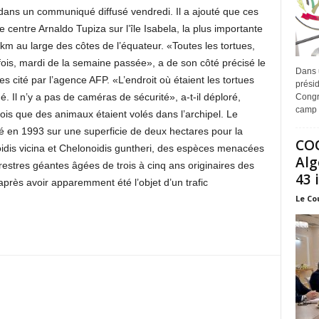
dans un communiqué diffusé vendredi. Il a ajouté que ces
 centre Arnaldo Tupiza sur l’île Isabela, la plus importante
 km au large des côtes de l’équateur. «Toutes les tortues,
fois, mardi de la semaine passée», a de son côté précisé le
Dans 
cité par l’agence AFP. «L’endroit où étaient les tortues
prési
gé. Il n’y a pas de caméras de sécurité», a-t-il déploré,
Congr
camp 
fois que des animaux étaient volés dans l’archipel. Le
é en 1993 sur une superficie de deux hectares pour la
COO
idis vicina et Chelonoidis guntheri, des espèces menacées
Alg
errestres géantes âgées de trois à cinq ans originaires des
43 
près avoir apparemment été l’objet d’un trafic
Le Co