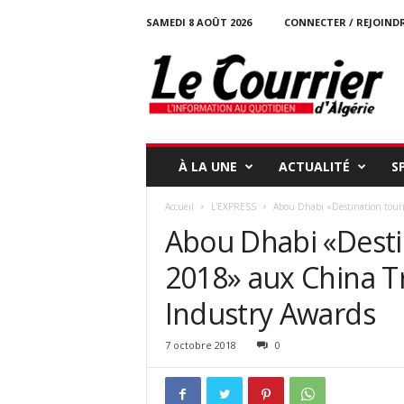
SAMEDI 8 AOÛT 2026
CONNECTER / REJOIND
l
e
c
o
u
r
r
À LA UNE
ACTUALITÉ
S
i
e
Accueil
L'EXPRESS
Abou Dhabi «Destination touri
r
Abou Dhabi «Destin
-
d
2018» aux China T
a
l
Industry Awards
g
e
r
7 octobre 2018
0
i
e
.