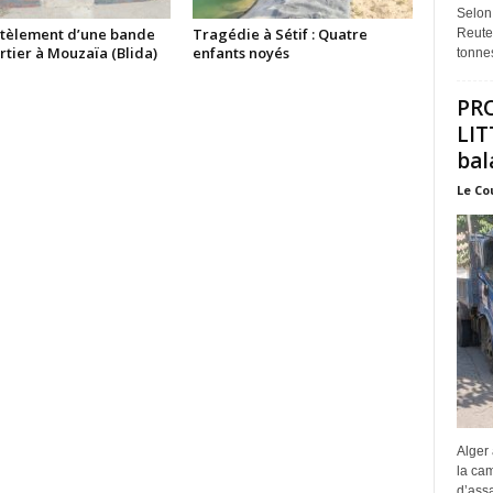
Selon
èlement d’une bande
Tragédie à Sétif : Quatre
Reuter
tier à Mouzaïa (Blida)
enfants noyés
tonnes
PR
LIT
bal
Le Co
Alger 
la ca
d’assa