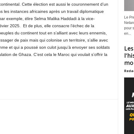
continental. Cette élection est aussi le couronnement d’un
ns les instances africaines après un travail diplomatique
Le Pre
 par exemple, élire Selma Malika Haddadi à la vice-
Netan
vier 2025. Et de plus, elle consacre l’échec de la
pour s
peuples du continent tout en s’alliant avec leurs ennemis,
en...
essager de paix mais qui colonise un territoire, s’allie avec
Les
Homme et qui a poussé son culot jusqu’à envoyer ses soldats
l’h
ation de Ghaza. C’est cela le Maroc qui voulait s’offrir la
mon
Reda