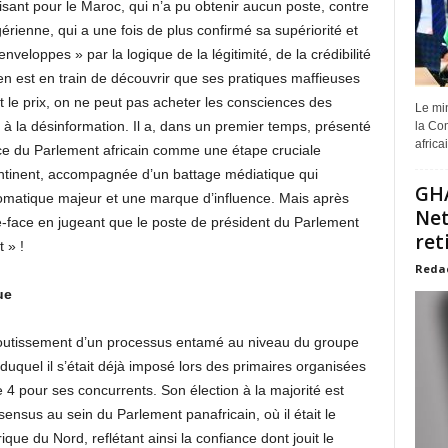
isant pour le Maroc, qui n’a pu obtenir aucun poste, contre
érienne, qui a une fois de plus confirmé sa supériorité et
nveloppes » par la logique de la légitimité, de la crédibilité
en est en train de découvrir que ses pratiques maffieuses
t le prix, on ne peut pas acheter les consciences des
Le min
r à la désinformation. Il a, dans un premier temps, présenté
la Com
africa
ce du Parlement africain comme une étape cruciale
continent, accompagnée d’un battage médiatique qui
GHA
omatique majeur et une marque d’influence. Mais après
Net
olte-face en jugeant que le poste de président du Parlement
ret
 » !
Reda
que
aboutissement d’un processus entamé au niveau du groupe
 duquel il s’était déjà imposé lors des primaires organisées
e 4 pour ses concurrents. Son élection à la majorité est
ensus au sein du Parlement panafricain, où il était le
ue du Nord, reflétant ainsi la confiance dont jouit le