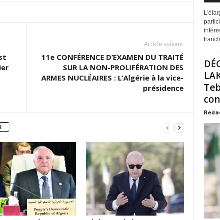
L'éla
partic
intére
franchi
Article suivant
st
11e CONFÉRENCE D’EXAMEN DU TRAITÉ
DÉ
ier
SUR LA NON-PROLIFÉRATION DES
LAK
ARMES NUCLÉAIRES : L’Algérie à la vice-
Teb
présidence
con
Reda
R