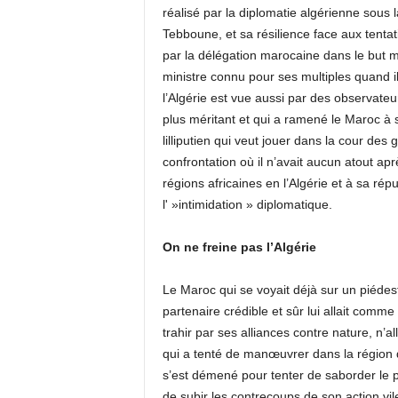
réalisé par la diplomatie algérienne sous 
Tebboune, et sa résilience face aux tentat
par la délégation marocaine dans le but
ministre connu pour ses multiples quand i
l’Algérie est vue aussi par des observateu
plus méritant et qui a ramené le Maroc à s
lilliputien qui veut jouer dans la cour d
confrontation où il n’avait aucun atout ap
régions africaines en l’Algérie et à sa rép
l' »intimidation » diplomatique.
On ne freine pas l’Algérie
Le Maroc qui se voyait déjà sur un piédest
partenaire crédible et sûr lui allait comme
trahir par ses alliances contre nature, n’
qui a tenté de manœuvrer dans la région 
s’est démené pour tenter de saborder le p
de subir les contrecoups de son action vil