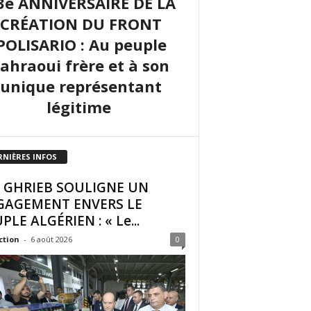
3e ANNIVERSAIRE DE LA
CRÉATION DU FRONT
POLISARIO : Au peuple
sahraoui frère et à son
unique représentant
légitime
RNIÈRES INFOS
I GHRIEB SOULIGNE UN
GAGEMENT ENVERS LE
PLE ALGÉRIEN : « Le...
ction
-
6 août 2026
0