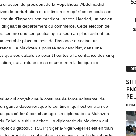
5
la direction du président de la République, Abdelmadjid
ives de perturbation et d’intimidation opérées en coulisses
 mesquin d’imposer son candidat Lahcen Haddad, un ancien
l dirigeait le département du commerce. Cette élection de
rs comme une compétition qui a souri au plus résilient, au
a véritable place au sein de l’instance africaine, un
es grands. Le Makhzen a poussé son candidat, dans une
rès que ses calculs se soient heurtés à la confiance des cinq
utation, qui a refusé de se soumettre à la logique de
DE
SIF
EN
PEU
al et qui croyait que le costume de force agissante, de
Reda
 un gant a découvert que le continent qu’il est en train de
allait pas céder à son chantage. La diplomatie du Makhzen
du Sahel a subi un échec. La diplomatie du Makhzen qui
rojet du gazoduc TSGP (Nigéria-Niger-Algérie) est en train
e. Incorrigible, la délégation marocaine a tenté de saborder