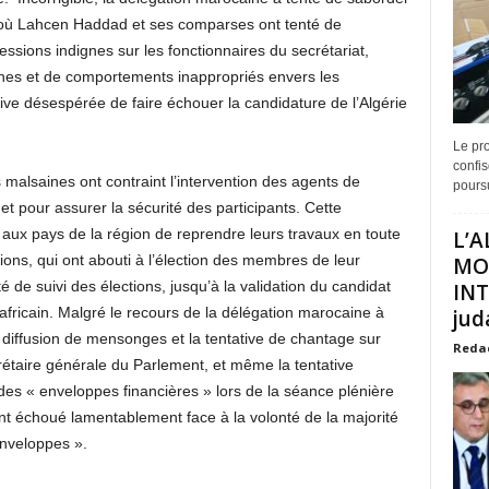
, où Lahcen Haddad et ses comparses ont tenté de
essions indignes sur les fonctionnaires du secrétariat,
scènes et de comportements inappropriés envers les
ive désespérée de faire échouer la candidature de l’Algérie
Le pro
confis
malsaines ont contraint l’intervention des agents de
poursu
, et pour assurer la sécurité des participants. Cette
t aux pays de la région de reprendre leurs travaux en toute
L’A
tions, qui ont abouti à l’élection des membres de leur
MO
 de suivi des élections, jusqu’à la validation du candidat
INT
africain. Malgré le recours de la délégation marocaine à
juda
a diffusion de mensonges et la tentative de chantage sur
Reda
étaire générale du Parlement, et même la tentative
des « enveloppes financières » lors de la séance plénière
nt échoué lamentablement face à la volonté de la majorité
 enveloppes ».