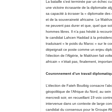
La bataille s’est terminée par un échec cu
une victoire écrasante de la diplomatie alg
sa capacité à écraser la « diplomatie des e
et de la souveraineté africaine. Le Makhz
ne peuvent pas durer et que, quel que soi
hommes libres. Il n’a pas hésité à recouri
le candidat Lahcen Haddad à la présiden
traduisant « le poids du Maroc » sur le 
dépeignait ce poste comme un enjeu dipl
l’élection de l’Algérie, le Makhzen fait v
africain « n’était pas, finalement, important
Couronnement d’un travail diplomati
L’élection de Fateh Boutbig consacre l’
géopolitique de l’Afrique du Nord, au sein
mercredi soir, en recueillant 19 voix contr
intervenue dans un contexte de large cons
candidat du consensus pour le Groupe Afriq