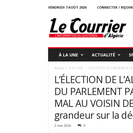
VENDREDI 7 AOÛT 2026
CONNECTER / REJOI
l
e
c
o
u
r
r
À LA UNE
ACTUALITÉ
S
i
e
Accueil
À LA UNE
L’ÉLECTION DE L’ALGÉRIE À L
r
L’ÉLECTION DE L’
-
d
DU PARLEMENT PA
a
l
MAL AU VOISIN DE L
g
e
grandeur sur la d
r
i
2 mai 2026
0
e
.