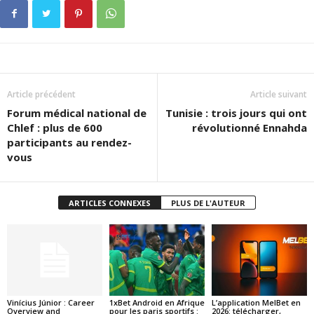
Article précédent
Article suivant
Forum médical national de
Tunisie : trois jours qui ont
Chlef : plus de 600
révolutionné Ennahda
participants au rendez-
vous
ARTICLES CONNEXES
PLUS DE L'AUTEUR
Vinícius Júnior : Career
1xBet Android en Afrique
L’application MelBet en
Overview and
pour les paris sportifs :
2026: télécharger,