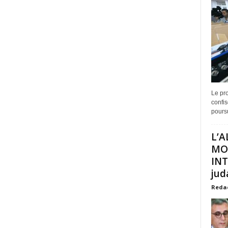
Le pro
confis
poursu
L’A
MO
INT
juda
Reda