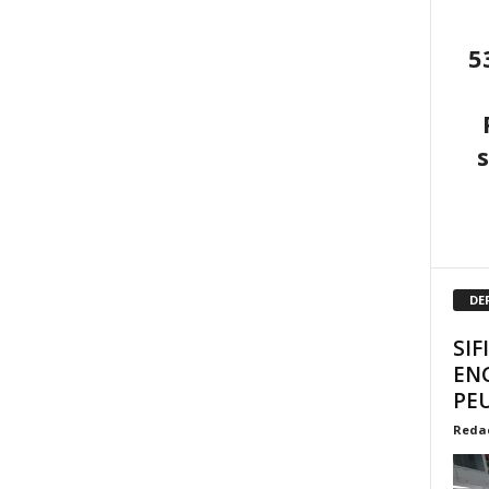
5
DE
SIF
EN
PEU
Reda