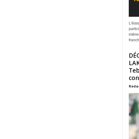
L'éla
partic
intére
franchi
DÉ
LAK
Teb
con
Reda