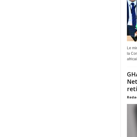
Le min
la Com
africa
GHA
Net
ret
Reda