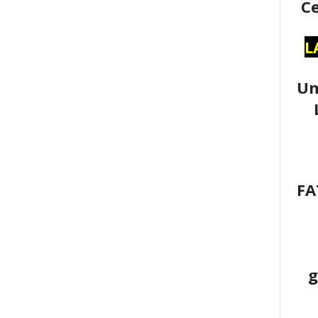
Ce
L
Un
FA
g