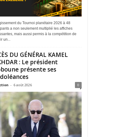
rgissement du Tournoi planétaire 2026 à 48
ipants a non seulement multiplié les affiches
ssantes, mais aussi permis à la compétition de
r un...
CÈS DU GÉNÉRAL KAMEL
HDAR : Le président
boune présente ses
doléances
ction
-
6 août 2026
0