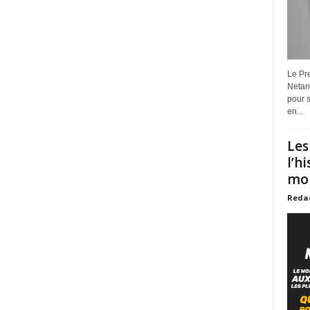
Le Pre
Netan
pour s
en...
Les
l’h
mon
Reda