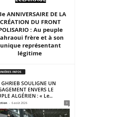
3e ANNIVERSAIRE DE LA
CRÉATION DU FRONT
POLISARIO : Au peuple
sahraoui frère et à son
unique représentant
légitime
RNIÈRES INFOS
I GHRIEB SOULIGNE UN
GAGEMENT ENVERS LE
PLE ALGÉRIEN : « Le...
ction
-
6 août 2026
0