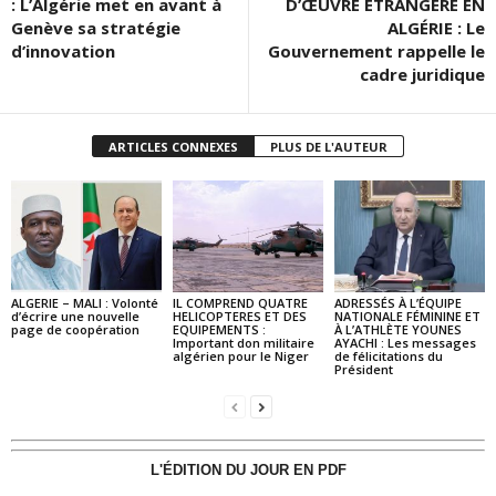
: L’Algérie met en avant à
D’ŒUVRE ÉTRANGÈRE EN
Genève sa stratégie
ALGÉRIE : Le
d’innovation
Gouvernement rappelle le
cadre juridique
ARTICLES CONNEXES
PLUS DE L'AUTEUR
ALGERIE – MALI : Volonté
IL COMPREND QUATRE
ADRESSÉS À L’ÉQUIPE
d’écrire une nouvelle
HELICOPTERES ET DES
NATIONALE FÉMININE ET
page de coopération
EQUIPEMENTS :
À L’ATHLÈTE YOUNES
Important don militaire
AYACHI : Les messages
algérien pour le Niger
de félicitations du
Président
L'ÉDITION DU JOUR EN PDF