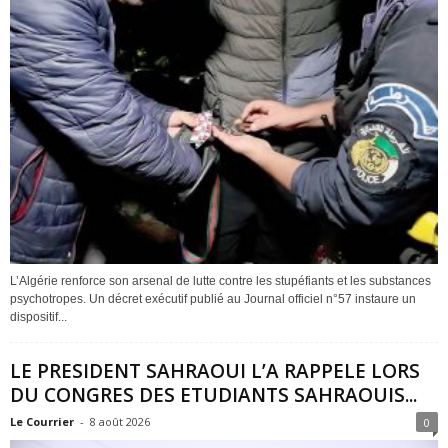
L’Algérie renforce son arsenal de lutte contre les stupéfiants et les substances
psychotropes. Un décret exécutif publié au Journal officiel n°57 instaure un
dispositif...
LE PRESIDENT SAHRAOUI L’A RAPPELE LORS
DU CONGRES DES ETUDIANTS SAHRAOUIS...
Le Courrier
-
8 août 2026
0