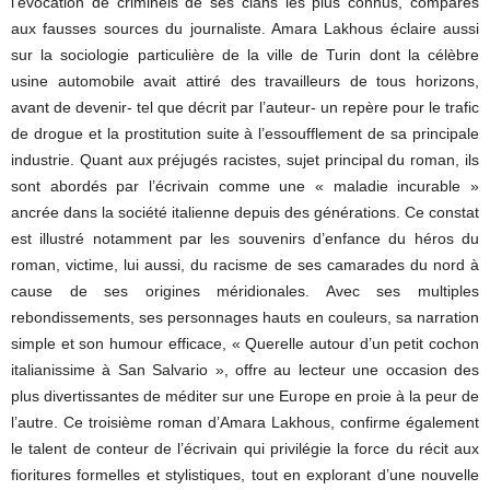
l’évocation de criminels de ses clans les plus connus, comparés
aux fausses sources du journaliste. Amara Lakhous éclaire aussi
sur la sociologie particulière de la ville de Turin dont la célèbre
usine automobile avait attiré des travailleurs de tous horizons,
avant de devenir- tel que décrit par l’auteur- un repère pour le trafic
de drogue et la prostitution suite à l’essoufflement de sa principale
industrie. Quant aux préjugés racistes, sujet principal du roman, ils
sont abordés par l’écrivain comme une « maladie incurable »
ancrée dans la société italienne depuis des générations. Ce constat
est illustré notamment par les souvenirs d’enfance du héros du
roman, victime, lui aussi, du racisme de ses camarades du nord à
cause de ses origines méridionales. Avec ses multiples
rebondissements, ses personnages hauts en couleurs, sa narration
simple et son humour efficace, « Querelle autour d’un petit cochon
italianissime à San Salvario », offre au lecteur une occasion des
plus divertissantes de méditer sur une Europe en proie à la peur de
l’autre. Ce troisième roman d’Amara Lakhous, confirme également
le talent de conteur de l’écrivain qui privilégie la force du récit aux
fioritures formelles et stylistiques, tout en explorant d’une nouvelle