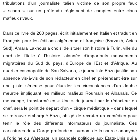
tribulations d’un journaliste italien victime de son propre faux
« scoop » sur un prétendu règlement de comptes entre clans
mafieux rivaux.
Dans ce livre de 200 pages, écrit initialement en Italien et traduit en
Français pour les éditions algérienne et française (Barzakh, Actes
Sud), Amara Lakhous a choisi de situer son histoire à Turin, ville du
nord de l’Italie à l’histoire jalonnée d’importants mouvements
migratoires du Sud du pays, d’Europe de l’Est et d’Afrique. Au
quartier cosmopolite de San Salvario, le journaliste Enzo justifie son
absence vis-à-vis de son rédacteur en chef en prétendant être sur
une piste sérieuse pour élucider les circonstances d’un double
meurtre impliquant les milieux mafieux Roumain et Albanais. Ce
mensonge, transformé en « Une » du journal par le rédacteur en
chef, sera le point de départ d’un « cirque médiatique » dans lequel
se retrouve embarqué Enzo, obligé de recruter un comédien pour
tenir le rôle des différents informateurs du journaliste. Ces
caricatures de « Gorge profonde »- surnom de la source anonyme
à l’origine du Wategate, un scandale politique aux États-Unis qui a