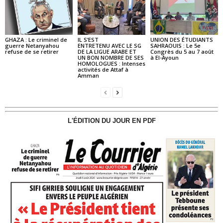
GHAZA : Le criminel de
IL S’EST
UNION DES ÉTUDIANTS
guerre Netanyahou
ENTRETENU AVEC LE SG
SAHRAOUIS : Le 5e
refuse de se retirer
DE LA LIGUE ARABE ET
Congrès du 5 au 7 août
UN BON NOMBRE DE SES
à El-Ayoun
HOMOLOGUES : Intenses
activités de Attaf à
Amman
L'ÉDITION DU JOUR EN PDF