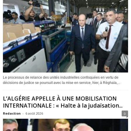
Le processus de relance des unités industrielles confisquées en vertu de
décisions de justice se poursuit avec la mise en service, hier, à Réghaïa,...
L’ALGÉRIE APPELLE À UNE MOBILISATION
INTERNATIONALE : « Halte à la judaïsation...
Redaction
-
6 août 2026
0