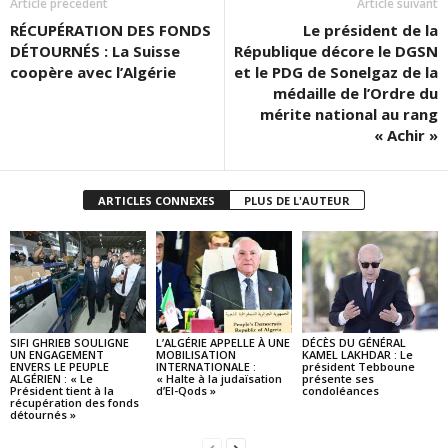
Article précédent
Article suivant
RÉCUPÉRATION DES FONDS
Le président de la
DÉTOURNÉS : La Suisse
République décore le DGSN
coopère avec l’Algérie
et le PDG de Sonelgaz de la
médaille de l’Ordre du
mérite national au rang
« Achir »
ARTICLES CONNEXES
PLUS DE L'AUTEUR
SIFI GHRIEB SOULIGNE
L’ALGÉRIE APPELLE À UNE
DÉCÈS DU GÉNÉRAL
UN ENGAGEMENT
MOBILISATION
KAMEL LAKHDAR : Le
ENVERS LE PEUPLE
INTERNATIONALE :
président Tebboune
ALGÉRIEN : « Le
« Halte à la judaïsation
présente ses
Président tient à la
d’El-Qods »
condoléances
récupération des fonds
détournés »