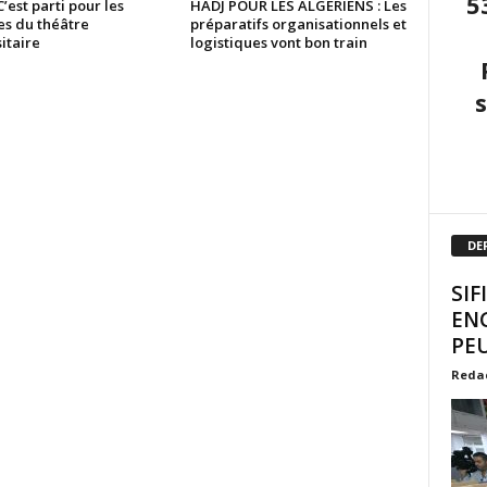
5
C’est parti pour les
HADJ POUR LES ALGÉRIENS : Les
es du théâtre
préparatifs organisationnels et
itaire
logistiques vont bon train
DE
SIF
EN
PEU
Reda