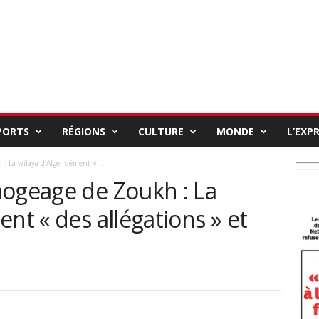
PORTS
RÉGIONS
CULTURE
MONDE
L’EXP
: La wilaya d’Alger dément «...
mogeage de Zoukh : La
nt « des allégations » et