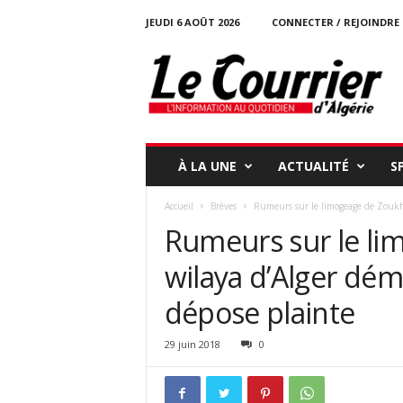
JEUDI 6 AOÛT 2026
CONNECTER / REJOINDRE
l
e
c
o
u
r
r
À LA UNE
ACTUALITÉ
S
i
e
Accueil
Brèves
Rumeurs sur le limogeage de Zoukh 
r
Rumeurs sur le li
-
d
wilaya d’Alger déme
a
l
dépose plainte
g
e
r
29 juin 2018
0
i
e
.