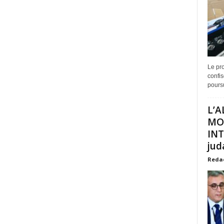
Le pro
confis
poursu
L’A
MO
INT
juda
Reda