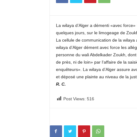
c
o
m
La wilaya d’Alger a démenti «avec force» h
quelques jours, sur le limogeage de Zouk
La cellule de communication de la wilay
wilaya d’Alger dément avec force les allé
personne du wali Abdelkader Zoukh, dont l
de près, ni de loin» par l‘affaire de la sa
enquêteurs». La wilaya d’Alger assure av
et déposé une plainte au niveau de la just
R. C.
Post Views:
516