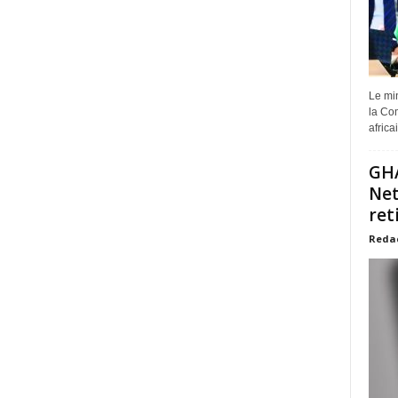
Le min
la Com
africa
GHA
Net
ret
Reda