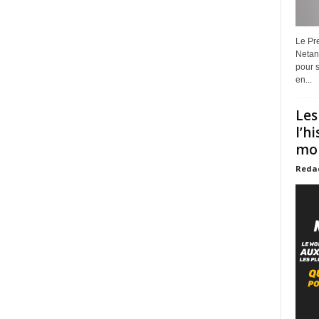
Le Pre
Netan
pour s
en...
Les
l’h
mon
Reda