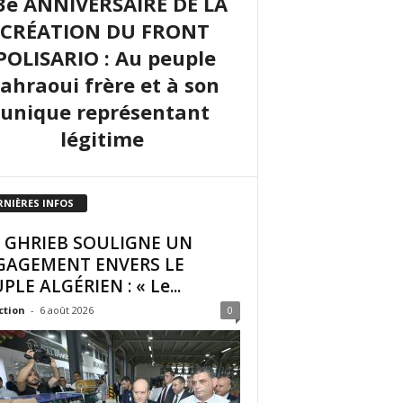
3e ANNIVERSAIRE DE LA
CRÉATION DU FRONT
POLISARIO : Au peuple
sahraoui frère et à son
unique représentant
légitime
RNIÈRES INFOS
I GHRIEB SOULIGNE UN
GAGEMENT ENVERS LE
PLE ALGÉRIEN : « Le...
ction
-
6 août 2026
0