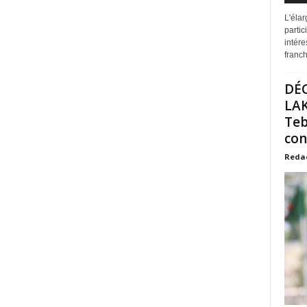
L'éla
partic
intére
franchi
DÉ
LAK
Teb
con
Reda