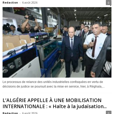
Redaction
-
6 août 2026
0
Le processus de relance des unités industrielles confisquées en vertu de
décisions de justice se poursuit avec la mise en service, hier, à Réghaïa,...
L’ALGÉRIE APPELLE À UNE MOBILISATION
INTERNATIONALE : « Halte à la judaïsation...
Redaction
-
6 août 2026
0