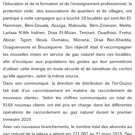
l’éducation et de la formation et de l’enseignement professionnel, la
protection civile, des associations de quartiers et de villages, ont
participé à cette campagne qui a touché 18 localités qui sont Ain El-
Hammam, Béni-Douala, Azazga, Makouda, Béni-Zmenzer, Mekla,
Larbaa N’Ath Irathen, Draa El-Mizan, Timizart, Ouadhias, Freha,
Abizar, Tigzirt, Illoula Oumalou, Mizrana, Draa Ben-Khedda,
Ouaguenoune et Bouzeguene. Son objectif était d’»accompagner
les nouvelles mises en service de gaz naturel dans ces localités,
afin d’inculquer aux populations les gestes qui leur permettront
d’utiliser cette énergie en toute sécurité et de bénéficier du confort
qu’elle apporte», selon la même source.
Dans son communiqué, la direction de distribution de Tizi-Ouzou
fait état d’un «accroissement en matière de raccordement de
nouveaux clients». Selon les chiffres communiqués un total de
9168 nouveau clients ont été pris en charge dans les différentes
opérations de raccordement au gaz naturel durant le premier
trimestre 2019.
Avec ces nouveaux branchements, le nombre total des abonnés au
gaz naturel de la wilaya a atteint les 221 087 au 31 mars 2019. Des