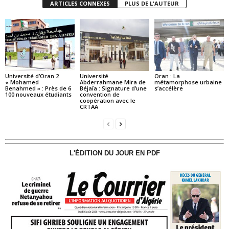
ARTICLES CONNEXES
PLUS DE L'AUTEUR
Université d’Oran 2
Université
Oran : La
« Mohamed
Abderrahmane Mira de
métamorphose urbaine
Benahmed » : Près de 6
Béjaïa : Signature d’une
s’accélère
100 nouveaux étudiants
convention de
coopération avec le
CRTAA
L'ÉDITION DU JOUR EN PDF