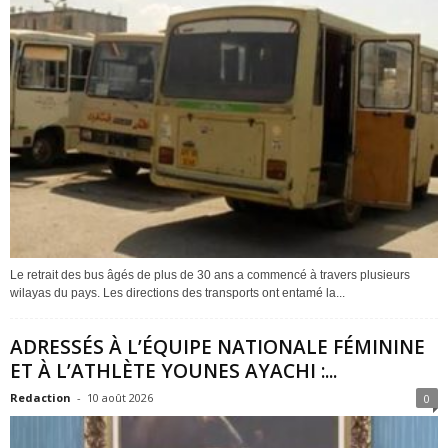
Le retrait des bus âgés de plus de 30 ans a commencé à travers plusieurs
wilayas du pays. Les directions des transports ont entamé la...
ADRESSÉS À L’ÉQUIPE NATIONALE FÉMININE
ET À L’ATHLÈTE YOUNES AYACHI :...
Redaction
-
10 août 2026
0