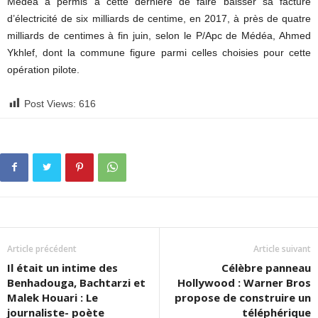
Médéa a permis à cette dernière de faire baisser sa facture
d’électricité de six milliards de centime, en 2017, à près de quatre
milliards de centimes à fin juin, selon le P/Apc de Médéa, Ahmed
Ykhlef, dont la commune figure parmi celles choisies pour cette
opération pilote.
Post Views:
616
Article précédent
Article suivant
Il était un intime des
Célèbre panneau
Benhadouga, Bachtarzi et
Hollywood : Warner Bros
Malek Houari : Le
propose de construire un
journaliste- poète
téléphérique