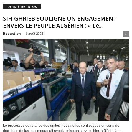
DERNIÈRES INFOS
SIFI GHRIEB SOULIGNE UN ENGAGEMENT
ENVERS LE PEUPLE ALGÉRIEN : « Le...
Redaction
-
6 août 2026
0
Le processus de relance des unités industrielles confisquées en vertu de
décisions de justice se poursuit avec la mise en service, hier, à Réghaïa,...