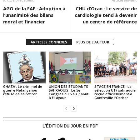
Article précédent
Article suivant
AGO de la FAF : Adoption à
CHU d’Oran : Le service de
l’unanimité des bilans
cardiologie tend à devenir
moral et financier
un centre de référence
ARTICLES CONNEXES
PLUS DE L'AUTEUR
GHAZA : Le criminel de
UNION DES ÉTUDIANTS
STAGE EN FRANCE : La
guerre Netanyahou
SAHRAOUIS : Le 5e
sélection U17 sahraouie
refuse de se retirer
Congrès du 5 au 7 août
reçue officiellement à
à El-Ayoun
Gonfreville-l’Orcher
L'ÉDITION DU JOUR EN PDF