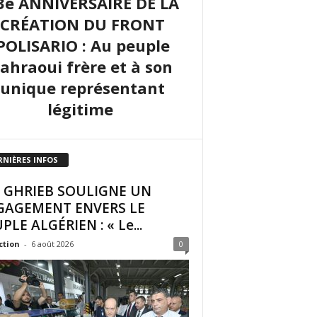
3e ANNIVERSAIRE DE LA
CRÉATION DU FRONT
POLISARIO : Au peuple
sahraoui frère et à son
unique représentant
légitime
RNIÈRES INFOS
I GHRIEB SOULIGNE UN
GAGEMENT ENVERS LE
PLE ALGÉRIEN : « Le...
ction
-
6 août 2026
0