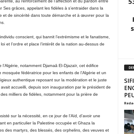
5
arenté, au renforcement de l’affection et du pardon entre
 Ses grâces, appelant les fidèles à s’entraider dans la
ure et de sincérité dans toute démarche et à œuvrer pour la
ns.
n individu conscient, qui bannit l’extrémisme et le fanatisme,
 loi et l’ordre et place l’intérêt de la nation au-dessus de
 de l’Algérie, notamment Djamaâ El-Djazaïr, cet édifice
DE
une mosquée fédératrice pour les enfants de l’Algérie et un
SIF
igieux authentique reposant sur la modération et le juste
EN
avait accueilli, depuis son inauguration par le président de
PEU
es milliers de fidèles, notamment pour la prière de
Reda
isté sur la nécessité, en ce jour de l’Aïd, d’avoir une
t en particulier la Palestine occupée et Ghaza la
ges des martyrs, des blessés, des orphelins, des veuves et