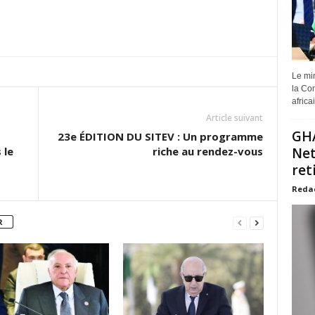
Le min
la Com
africa
Article suivant
GHA
23e ÉDITION DU SITEV : Un programme
 le
riche au rendez-vous
Net
ret
Reda
R