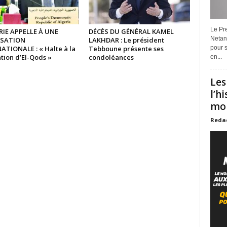
Le Pre
RIE APPELLE À UNE
DÉCÈS DU GÉNÉRAL KAMEL
Netan
ISATION
LAKHDAR : Le président
ATIONALE : « Halte à la
Tebboune présente ses
pour s
tion d’El-Qods »
condoléances
en...
Les
l’h
mon
Reda