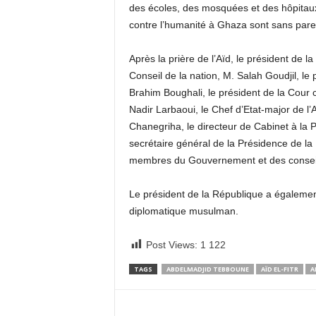
des écoles, des mosquées et des hôpitaux 
contre l’humanité à Ghaza sont sans pareil
Après la prière de l’Aïd, le président de
Conseil de la nation, M. Salah Goudjil, le
Brahim Boughali, le président de la Cour c
Nadir Larbaoui, le Chef d’Etat-major de l
Chanegriha, le directeur de Cabinet à la
secrétaire général de la Présidence de la
membres du Gouvernement et des conseill
Le président de la République a égaleme
diplomatique musulman.
Post Views:
1 122
TAGS
ABDELMADJID TEBBOUNE
AÏD EL-FITR
A