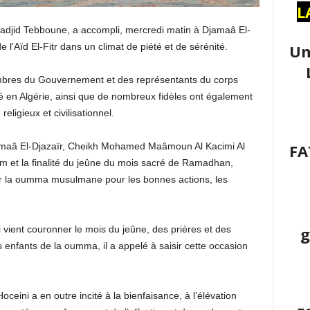
L
adjid Tebboune, a accompli, mercredi matin à Djamaâ El-
Un
 l’Aïd El-Fitr dans un climat de piété et de sérénité.
mbres du Gouvernement et des représentants du corps
 en Algérie, ainsi que de nombreux fidèles ont également
religieux et civilisationnel.
FA
amaâ El-Djazaïr, Cheikh Mohamed Maâmoun Al Kacimi Al
lam et la finalité du jeûne du mois sacré de Ramadhan,
er la oumma musulmane pour les bonnes actions, les
g
ui vient couronner le mois du jeûne, des prières et des
es enfants de la oumma, il a appelé à saisir cette occasion
ni a en outre incité à la bienfaisance, à l’élévation