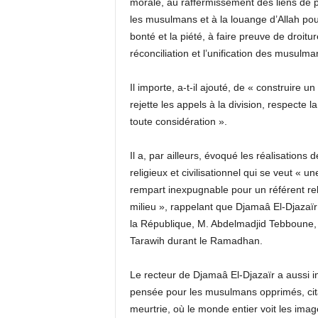
morale, au raffermissement des liens de p
les musulmans et à la louange d’Allah pour
bonté et la piété, à faire preuve de droit
réconciliation et l’unification des musulma
Il importe, a-t-il ajouté, de « construire u
rejette les appels à la division, respecte la
toute considération ».
Il a, par ailleurs, évoqué les réalisations
religieux et civilisationnel qui se veut « 
rempart inexpugnable pour un référent rel
milieu », rappelant que Djamaâ El-Djazaïr 
la République, M. Abdelmadjid Tebboune, d
Tarawih durant le Ramadhan.
Le recteur de Djamaâ El-Djazaïr a aussi ins
pensée pour les musulmans opprimés, citan
meurtrie, où le monde entier voit les ima