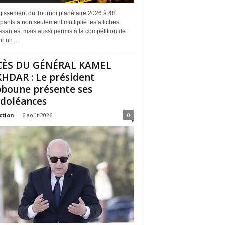
rgissement du Tournoi planétaire 2026 à 48
ipants a non seulement multiplié les affiches
ssantes, mais aussi permis à la compétition de
r un...
CÈS DU GÉNÉRAL KAMEL
HDAR : Le président
boune présente ses
doléances
ction
-
6 août 2026
0