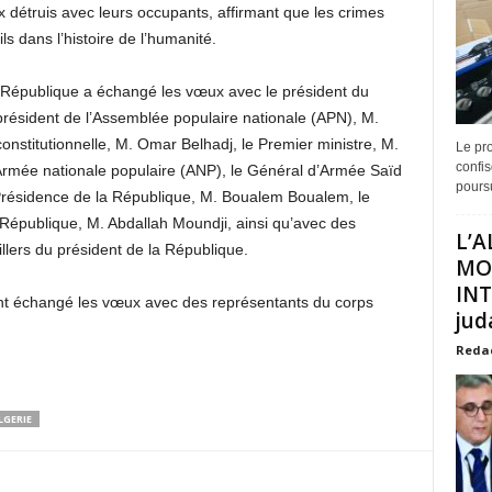
détruis avec leurs occupants, affirmant que les crimes
s dans l’histoire de l’humanité.
 la République a échangé les vœux avec le président du
 président de l’Assemblée populaire nationale (APN), M.
onstitutionnelle, M. Omar Belhadj, le Premier ministre, M.
Le pro
confis
’Armée nationale populaire (ANP), le Général d’Armée Saïd
poursu
 Présidence de la République, M. Boualem Boualem, le
 République, M. Abdallah Moundji, ainsi qu’avec des
L’A
ers du président de la République.
MO
INT
nt échangé les vœux avec des représentants du corps
juda
Reda
LGERIE