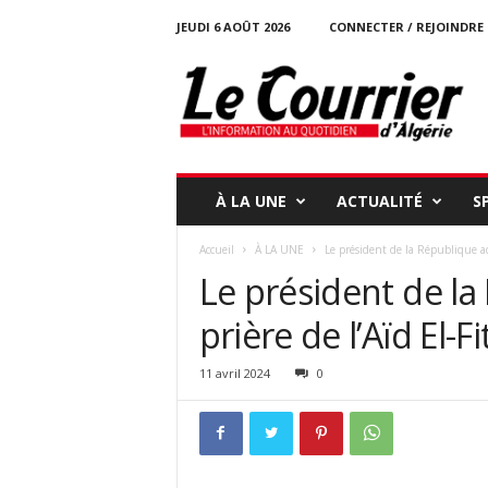
JEUDI 6 AOÛT 2026
CONNECTER / REJOINDRE
l
e
c
o
u
r
r
À LA UNE
ACTUALITÉ
S
i
e
Accueil
À LA UNE
Le président de la République acco
r
Le président de la
-
d
prière de l’Aïd El-F
a
l
g
11 avril 2024
0
e
r
i
e
.