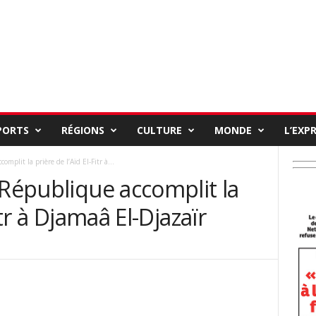
PORTS
RÉGIONS
CULTURE
MONDE
L’EXP
mplit la prière de l’Aïd El-Fitr à...
 République accomplit la
itr à Djamaâ El-Djazaïr