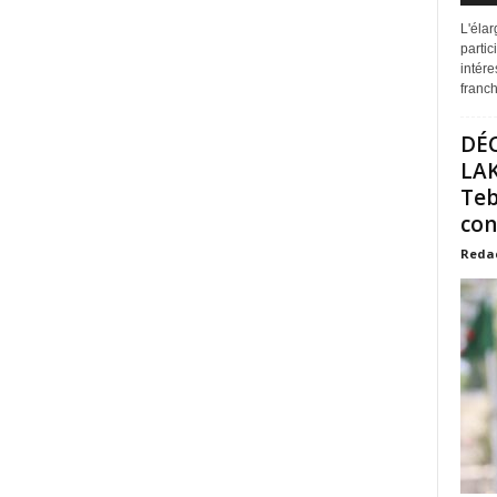
L'éla
partic
intére
franchi
DÉ
LAK
Teb
con
Reda