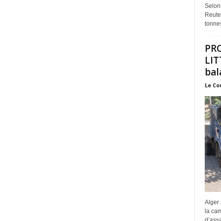
Selon
Reuter
tonnes
PR
LIT
bal
Le Co
Alger 
la ca
d’assa