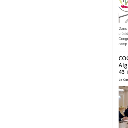
Dans 
prési
Congr
camp 
COO
Alg
43 
Le Co