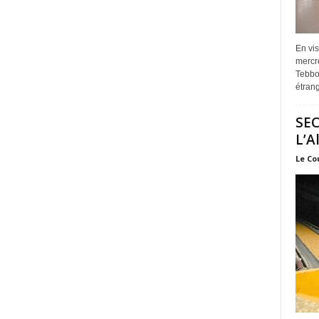
En vis
mercre
Tebbou
étrang
SEC
L’A
Le Co