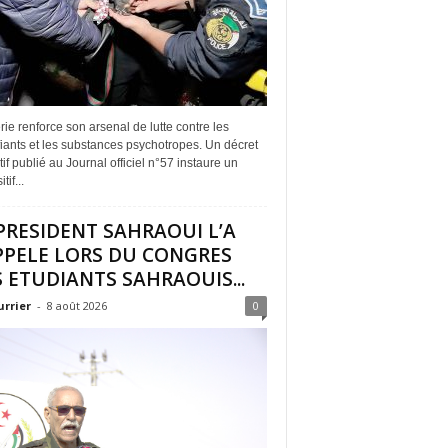
rie renforce son arsenal de lutte contre les
iants et les substances psychotropes. Un décret
if publié au Journal officiel n°57 instaure un
tif...
PRESIDENT SAHRAOUI L’A
PPELE LORS DU CONGRES
 ETUDIANTS SAHRAOUIS...
urrier
-
8 août 2026
0