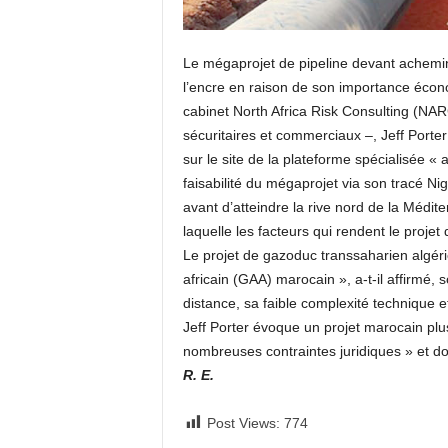
Le mégaprojet de pipeline devant achemine
l’encre en raison de son importance éco
cabinet North Africa Risk Consulting (NAR
sécuritaires et commerciaux –, Jeff Porter
sur le site de la plateforme spécialisée « 
faisabilité du mégaprojet via son tracé N
avant d’atteindre la rive nord de la Médite
laquelle les facteurs qui rendent le projet
Le projet de gazoduc transsaharien algéri
africain (GAA) marocain », a-t-il affirmé,
distance, sa faible complexité technique e
Jeff Porter évoque un projet marocain pl
nombreuses contraintes juridiques » et dont 
R. E.
Post Views:
774