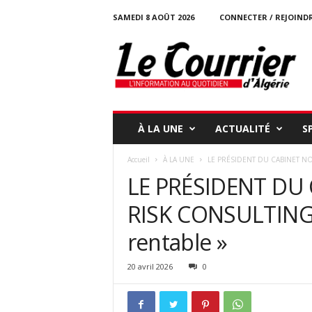
SAMEDI 8 AOÛT 2026
CONNECTER / REJOIND
l
e
c
o
u
r
r
À LA UNE
ACTUALITÉ
S
i
e
Accueil
À LA UNE
LE PRÉSIDENT DU CABINET NOR
r
LE PRÉSIDENT DU
-
d
RISK CONSULTING :
a
l
rentable »
g
e
r
20 avril 2026
0
i
e
.