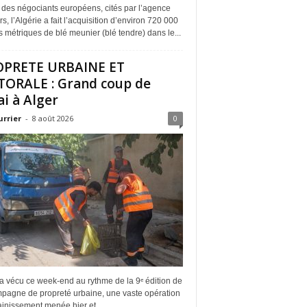
 des négociants européens, cités par l’agence
s, l’Algérie a fait l’acquisition d’environ 720 000
 métriques de blé meunier (blé tendre) dans le...
OPRETE URBAINE ET
TORALE : Grand coup de
ai à Alger
urrier
-
8 août 2026
0
a vécu ce week-end au rythme de la 9ᵉ édition de
mpagne de propreté urbaine, une vaste opération
inissement menée hier et...