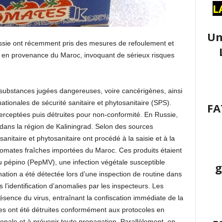
L
Un
ssie ont récemment pris des mesures de refoulement et
les en provenance du Maroc, invoquant de sérieux risques
e substances jugées dangereuses, voire cancérigènes, ainsi
ionales de sécurité sanitaire et phytosanitaire (SPS).
FA
terceptées puis détruites pour non-conformité. En Russie,
s dans la région de Kaliningrad. Selon des sources
sanitaire et phytosanitaire ont procédé à la saisie et à la
tomates fraîches importées du Maroc. Ces produits étaient
u pépino (PepMV), une infection végétale susceptible
g
ination a été détectée lors d’une inspection de routine dans
l’identification d’anomalies par les inspecteurs. Les
ésence du virus, entraînant la confiscation immédiate de la
s ont été détruites conformément aux protocoles en
tionale et à prévenir toute propagation. Parallèlement, en