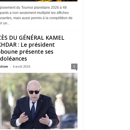
rgissement du Tournoi planétaire 2026 à 48
ipants a non seulement multiplié les affiches
ssantes, mais aussi permis à la compétition de
r un...
CÈS DU GÉNÉRAL KAMEL
HDAR : Le président
boune présente ses
doléances
ction
-
6 août 2026
0