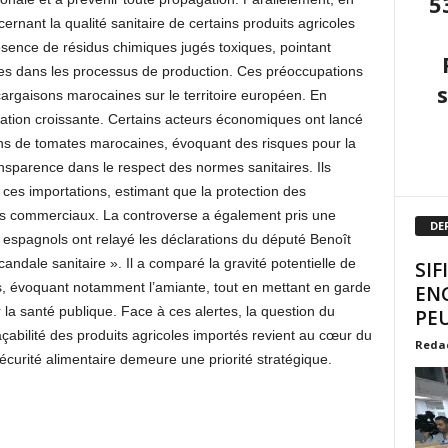
5
ernant la qualité sanitaire de certains produits agricoles
ésence de résidus chimiques jugés toxiques, pointant
es dans les processus de production. Ces préoccupations
cargaisons marocaines sur le territoire européen. En
isation croissante. Certains acteurs économiques ont lancé
s de tomates marocaines, évoquant des risques pour la
nsparence dans le respect des normes sanitaires. Ils
ces importations, estimant que la protection des
ts commerciaux. La controverse a également pris une
DE
t espagnols ont relayé les déclarations du député Benoît
scandale sanitaire ». Il a comparé la gravité potentielle de
SIF
es, évoquant notamment l’amiante, tout en mettant en garde
EN
la santé publique. Face à ces alertes, la question du
PEU
açabilité des produits agricoles importés revient au cœur du
Reda
curité alimentaire demeure une priorité stratégique.