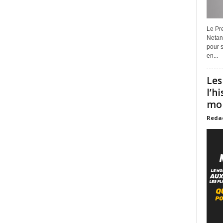
Le Pre
Netan
pour s
en...
Les
l’h
mon
Reda