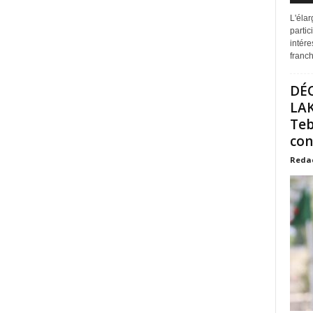
L'éla
partic
intére
franchi
DÉ
LAK
Teb
con
Reda