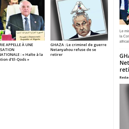
Le min
la Com
africa
RIE APPELLE À UNE
GHAZA : Le criminel de guerre
ISATION
Netanyahou refuse de se
ATIONALE : « Halte à la
retirer
GHA
tion d’El-Qods »
Net
ret
Reda