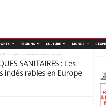
PORTS
RÉGIONS
CULTURE
MONDE
L’EXP
S : Les produits marocains indésirables en Europe et...
UES SANITAIRES : Les
s indésirables en Europe