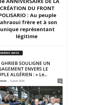
3e ANNIVERSAIRE DE LA
CRÉATION DU FRONT
POLISARIO : Au peuple
sahraoui frère et à son
unique représentant
légitime
RNIÈRES INFOS
I GHRIEB SOULIGNE UN
GAGEMENT ENVERS LE
PLE ALGÉRIEN : « Le...
ction
-
6 août 2026
0