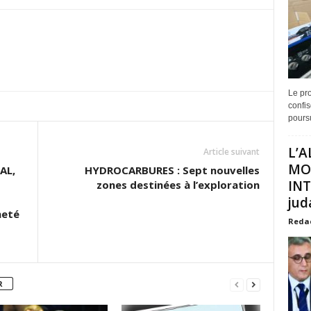
Le pro
confis
poursu
L’A
Article suivant
MO
AL,
HYDROCARBURES : Sept nouvelles
INT
zones destinées à l’exploration
juda
neté
Reda
R