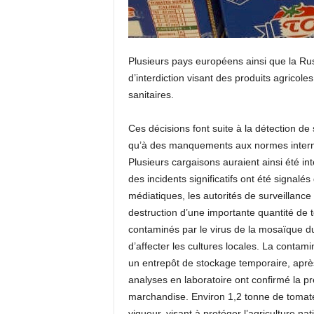
Plusieurs pays européens ainsi que la Ru
d’interdiction visant des produits agrico
sanitaires.
Ces décisions font suite à la détection d
qu’à des manquements aux normes internat
Plusieurs cargaisons auraient ainsi été in
des incidents significatifs ont été signalé
médiatiques, les autorités de surveillance 
destruction d’une importante quantité de 
contaminés par le virus de la mosaïque d
d’affecter les cultures locales. La contam
un entrepôt de stockage temporaire, après 
analyses en laboratoire ont confirmé la pr
marchandise. Environ 1,2 tonne de tomate
vigueur, visant à protéger l’agriculture na