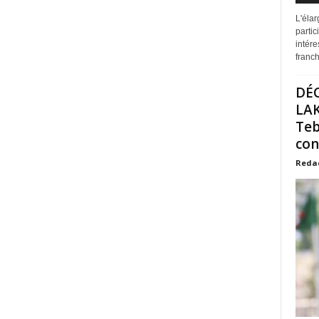
L'éla
partic
intére
franchi
DÉ
LAK
Teb
con
Reda