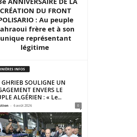
3e ANNIVERSAIRE DE LA
CRÉATION DU FRONT
POLISARIO : Au peuple
sahraoui frère et à son
unique représentant
légitime
RNIÈRES INFOS
I GHRIEB SOULIGNE UN
GAGEMENT ENVERS LE
PLE ALGÉRIEN : « Le...
ction
-
6 août 2026
0