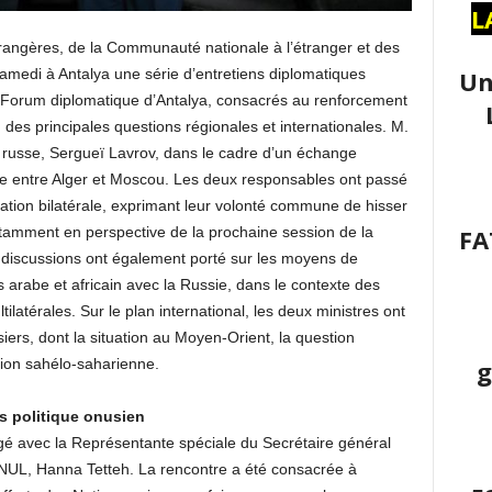
L
étrangères, de la Communauté nationale à l’étranger et des
Un
samedi à Antalya une série d’entretiens diplomatiques
 Forum diplomatique d’Antalya, consacrés au renforcement
n des principales questions régionales et internationales. M.
 russe, Sergueï Lavrov, dans le cadre d’un échange
que entre Alger et Moscou. Les deux responsables ont passé
ration bilatérale, exprimant leur volonté commune de hisser
FA
otamment en perspective de la prochaine session de la
iscussions ont également porté sur les moyens de
 arabe et africain avec la Russie, dans le contexte des
latérales. Sur le plan international, les deux ministres ont
iers, dont la situation au Moyen-Orient, la question
g
gion sahélo-saharienne.
s politique onusien
gé avec la Représentante spéciale du Secrétaire général
ANUL, Hanna Tetteh. La rencontre a été consacrée à