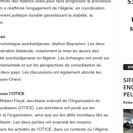
5
 efforts des Nations unies pour faire progresser le processus
en a réaffirmé l’engagement de l’Algérie, en coordination
ment politique durable garantissant la stabilité, la
ye.
jan
n homologue azerbaïdjanais, Jeyhun Bayramov. Les deux
opération bilatérale, notamment la mise en œuvre des
matie azerbaïdjanaise en Algérie. Les échanges ont porté sur
rnementale et sur les perspectives de consolidation du
DE
es deux pays. Les discussions ont également abordé les
SIF
oyen-Orient.
EN
PEU
avec l’OTICE
 Robert Floyd, secrétaire exécutif de l’Organisation du
Reda
nucléaires (OTICE). Les entretiens ont porté sur les
 et l’organisation, ainsi que sur les défis mondiaux liés au
cléaire. Les deux parties ont examiné les moyens
ans les activités de l’OTICE, dans un contexte où l’Algérie