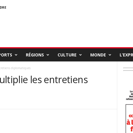
NDRE
PORTS
RÉGIONS
CULTURE
MONDE
L’EXP
tretiens diplomatiques
ltiplie les entretiens