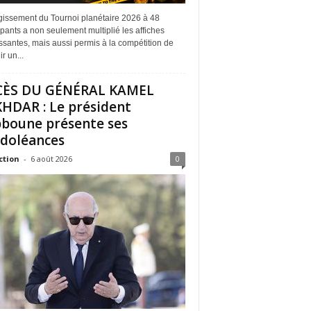
rgissement du Tournoi planétaire 2026 à 48
ipants a non seulement multiplié les affiches
ssantes, mais aussi permis à la compétition de
r un...
CÈS DU GÉNÉRAL KAMEL
HDAR : Le président
boune présente ses
doléances
ction
-
6 août 2026
0