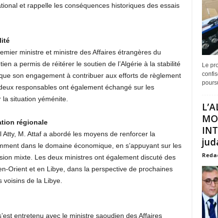
ational et rappelle les conséquences historiques des essais
ité
emier ministre et ministre des Affaires étrangères du
n a permis de réitérer le soutien de l’Algérie à la stabilité
Le pro
confis
nsi que son engagement à contribuer aux efforts de règlement
poursu
s deux responsables ont également échangé sur les
 la situation yéménite.
L’A
MO
ation régionale
INT
Atty, M. Attaf a abordé les moyens de renforcer la
juda
tamment dans le domaine économique, en s’appuyant sur les
Reda
ion mixte. Les deux ministres ont également discuté des
n-Orient et en Libye, dans la perspective de prochaines
 voisins de la Libye.
s’est entretenu avec le ministre saoudien des Affaires