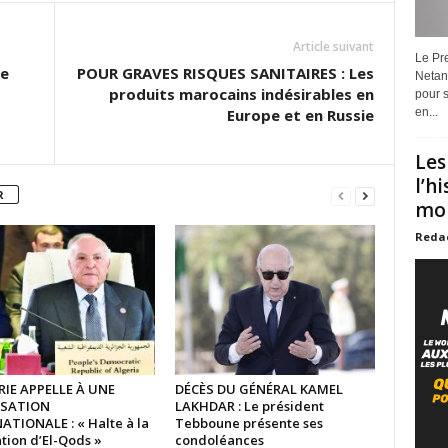
Article suivant
Le Pre
he
POUR GRAVES RISQUES SANITAIRES : Les
Netan
produits marocains indésirables en
pour s
Europe et en Russie
en...
Les
l’h
R
mon
Reda
RIE APPELLE À UNE
DÉCÈS DU GÉNÉRAL KAMEL
ISATION
LAKHDAR : Le président
ATIONALE : « Halte à la
Tebboune présente ses
tion d’El-Qods »
condoléances