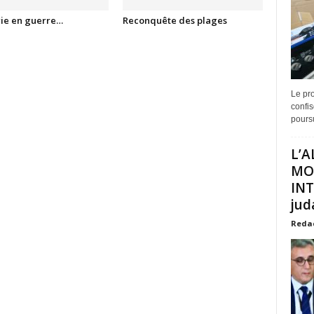
rie en guerre…
Reconquête des plages
Le pro
confis
poursu
L’A
MO
INT
juda
Reda