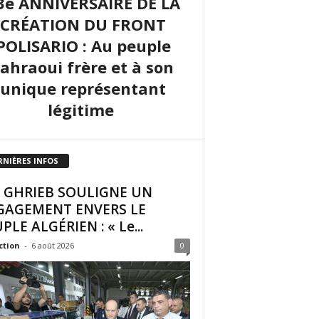
3e ANNIVERSAIRE DE LA
CRÉATION DU FRONT
POLISARIO : Au peuple
sahraoui frère et à son
unique représentant
légitime
RNIÈRES INFOS
I GHRIEB SOULIGNE UN
GAGEMENT ENVERS LE
PLE ALGÉRIEN : « Le...
ction
-
6 août 2026
0