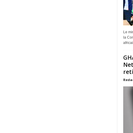
Le min
la Com
africa
GHA
Net
ret
Reda