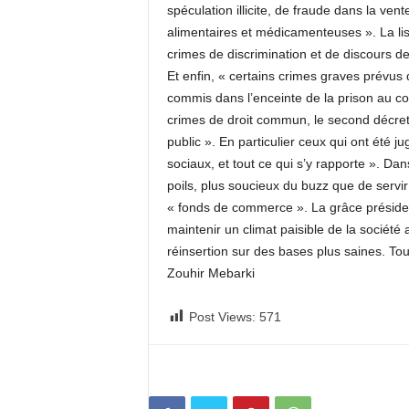
spéculation illicite, de fraude dans la ve
alimentaires et médicamenteuses ». La li
crimes de discrimination et de discours d
Et enfin, « certains crimes graves prévus d
commis dans l’enceinte de la prison au cou
crimes de droit commun, le second décret
public ». En particulier ceux qui ont été j
sociaux, et tout ce qui s’y rapporte ». Dans
poils, plus soucieux du buzz que de servir
« fonds de commerce ». La grâce présidenti
maintenir un climat paisible de la société a
réinsertion sur des bases plus saines. T
Zouhir Mebarki
Post Views:
571