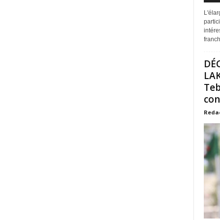
L'éla
partic
intére
franchi
DÉ
LAK
Teb
con
Reda