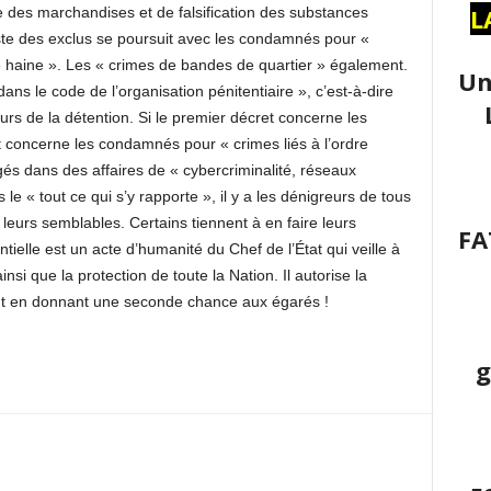
L
nte des marchandises et de falsification des substances
ste des exclus se poursuit avec les condamnés pour «
e haine ». Les « crimes de bandes de quartier » également.
Un
ans le code de l’organisation pénitentiaire », c’est-à-dire
rs de la détention. Si le premier décret concerne les
 concerne les condamnés pour « crimes liés à l’ordre
ugés dans des affaires de « cybercriminalité, réseaux
 le « tout ce qui s’y rapporte », il y a les dénigreurs de tous
 leurs semblables. Certains tiennent à en faire leurs
FA
elle est un acte d’humanité du Chef de l’État qui veille à
insi que la protection de toute la Nation. Il autorise la
out en donnant une seconde chance aux égarés !
g