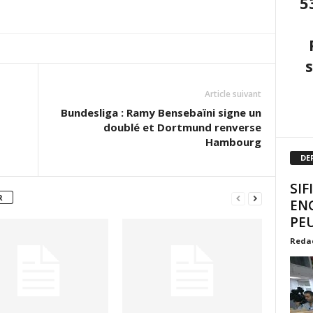
5
Article suivant
Bundesliga : Ramy Bensebaïni signe un
doublé et Dortmund renverse
Hambourg
DE
SIF
R
EN
PEU
Reda