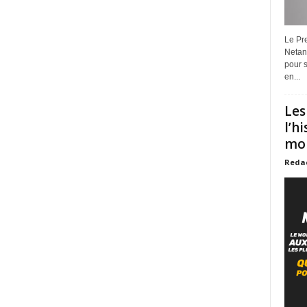
Le Pre
Netan
pour s
en...
Les
l’h
mon
Reda