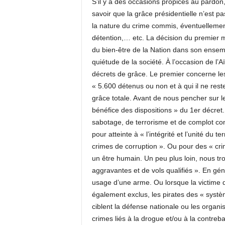
S’il y a des occasions propices au pardon,
c
savoir que la grâce présidentielle n’est pas
o
la nature du crime commis, éventuellement
m
détention,… etc. La décision du premier ma
du bien-être de la Nation dans son ensemb
quiétude de la société. À l’occasion de l’A
décrets de grâce. Le premier concerne le
« 5.600 détenus ou non et à qui il ne rest
grâce totale. Avant de nous pencher sur le
bénéfice des dispositions » du 1er décret
sabotage, de terrorisme et de complot cont
pour atteinte à « l’intégrité et l’unité du 
crimes de corruption ». Ou pour des « cri
un être humain. Un peu plus loin, nous t
aggravantes et de vols qualifiés ». En gén
usage d’une arme. Ou lorsque la victime 
également exclus, les pirates des « systè
ciblent la défense nationale ou les organi
crimes liés à la drogue et/ou à la contre