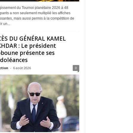
rgissement du Tournoi planétaire 2026 à 48
ipants a non seulement multiplié les affiches
ssantes, mais aussi permis à la compétition de
r un...
CÈS DU GÉNÉRAL KAMEL
HDAR : Le président
boune présente ses
doléances
ction
-
6 août 2026
0