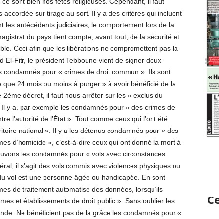
 ce sont bien nos fêtes religieuses. Cependant, il faut
 accordée sur tirage au sort. Il y a des critères qui incluent
 les antécédents judiciaires, le comportement lors de la
gistrat du pays tient compte, avant tout, de la sécurité et
le. Ceci afin que les libérations ne compromettent pas la
ïd El-Fitr, le président Tebboune vient de signer deux
s condamnés pour « crimes de droit commun ». Ils sont
e que 24 mois ou moins à purger » à avoir bénéficié de la
 2ème décret, il faut nous arrêter sur les « exclus du
. Il y a, par exemple les condamnés pour « des crimes de
re l’autorité de l’État ». Tout comme ceux qui l’ont été
territoire national ». Il y a les détenus condamnés pour « des
mes d’homicide », c’est-à-dire ceux qui ont donné la mort à
rouvons les condamnés pour « vols avec circonstances
éral, il s’agit des vols commis avec violences physiques ou
du vol est une personne âgée ou handicapée. En sont
mes de traitement automatisé des données, lorsqu’ils
Ce
smes et établissements de droit public ». Sans oublier les
bande. Ne bénéficient pas de la grâce les condamnés pour «