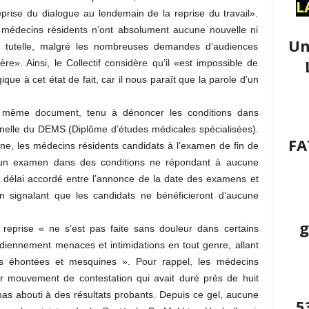
L
reprise du dialogue au lendemain de la reprise du travail».
 médecins résidents n’ont absolument aucune nouvelle ni
Un
a tutelle, malgré les nombreuses demandes d’audiences
re». Ainsi, le Collectif considère qu’il «est impossible de
gique à cet état de fait, car il nous paraît que la parole d’un
 le même document, tenu à dénoncer les conditions dans
nnelle du DEMS (Diplôme d’études médicales spécialisées).
FA
ine, les médecins résidents candidats à l’examen de fin de
er un examen dans des conditions ne répondant à aucune
e délai accordé entre l’annonce de la date des examens et
en signalant que les candidats ne bénéficieront d’aucune
g
la reprise « ne s’est pas faite sans douleur dans certains
idiennement menaces et intimidations en tout genre, allant
lles éhontées et mesquines ». Pour rappel, les médecins
eur mouvement de contestation qui avait duré près de huit
as abouti à des résultats probants. Depuis ce gel, aucune
5