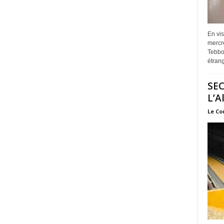
En vis
mercre
Tebbou
étrang
SEC
L’A
Le Co