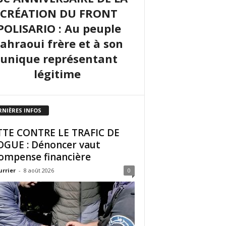
CRÉATION DU FRONT
POLISARIO : Au peuple
sahraoui frère et à son
unique représentant
légitime
RNIÈRES INFOS
TE CONTRE LE TRAFIC DE
GUE : Dénoncer vaut
ompense financière
urrier
-
8 août 2026
0