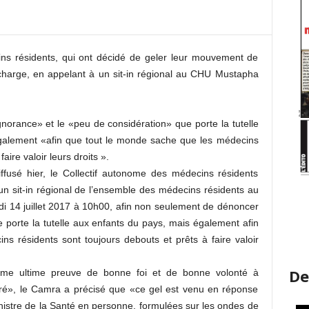
ns résidents, qui ont décidé de geler leur mouvement de
a charge, en appelant à un sit-in régional au CHU Mustapha
gnorance» et le «peu de considération» que porte la tutelle
 également «afin que tout le monde sache que les médecins
aire valoir leurs droits ».
fusé hier, le Collectif autonome des médecins résidents
un sit-in régional de l’ensemble des médecins résidents au
 14 juillet 2017 à 10h00, afin non seulement de dénoncer
e porte la tutelle aux enfants du pays, mais également afin
s résidents sont toujours debouts et prêts à faire valoir
De
mme ultime preuve de bonne foi et de bonne volonté à
duré», le Camra a précisé que «ce gel est venu en réponse
istre de la Santé en personne, formulées sur les ondes de