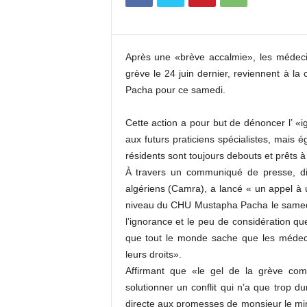
c
o
m
Après une «brève accalmie», les médeci
grève le 24 juin dernier, reviennent à l
Pacha pour ce samedi.
Cette action a pour but de dénoncer l’ «i
aux futurs praticiens spécialistes, mais
résidents sont toujours debouts et prêts à f
À travers un communiqué de presse, dif
algériens (Camra), a lancé « un appel à 
niveau du CHU Mustapha Pacha le samedi
l’ignorance et le peu de considération qu
que tout le monde sache que les médecin
leurs droits».
Affirmant que «le gel de la grève co
solutionner un conflit qui n’a que trop 
directe aux promesses de monsieur le min