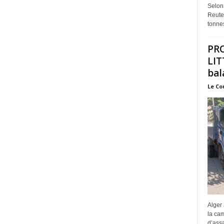
Selon
Reuter
tonnes
PR
LIT
bal
Le Co
Alger 
la ca
d’assa