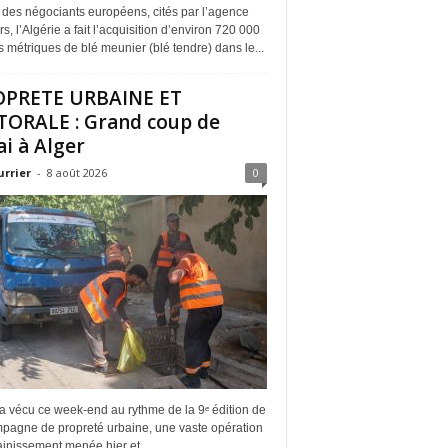
 des négociants européens, cités par l’agence
s, l’Algérie a fait l’acquisition d’environ 720 000
 métriques de blé meunier (blé tendre) dans le...
OPRETE URBAINE ET
TORALE : Grand coup de
ai à Alger
urrier
-
8 août 2026
0
a vécu ce week-end au rythme de la 9ᵉ édition de
mpagne de propreté urbaine, une vaste opération
inissement menée hier et...