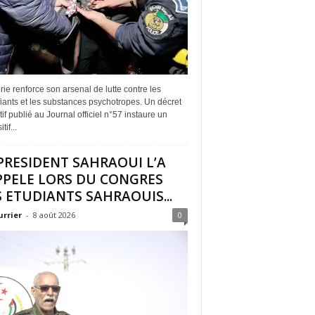
rie renforce son arsenal de lutte contre les
iants et les substances psychotropes. Un décret
if publié au Journal officiel n°57 instaure un
tif...
PRESIDENT SAHRAOUI L’A
PPELE LORS DU CONGRES
 ETUDIANTS SAHRAOUIS...
urrier
-
8 août 2026
0