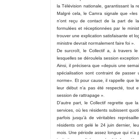
la Télévision nationale, garantissant la 
Malgré cela, le Camra signale que «les
n’ont reçu de contact de la part de l
formulées et réceptionnées par le ministè
trouver une explication satisfaisante et lo
ministre devrait normalement faire foi ».
De surcroît, le Collectif a, à travers
lesquelles se déroulela session exceptio
Ainsi, il précisera que «depuis une sema
spécialisation sont contraint de pass
norme». Et pour cause, il rappelle que l
leur début n’a pas été respecté, tout 
session de rattrapage ».
D’autre part, le Collectif regrette que 
services, où les résidents subissent quot
parfois jusqu’à de véritables représai
résidents ont gelé le 24 juin dernier, l
mois. Une période assez longue qui n’a p