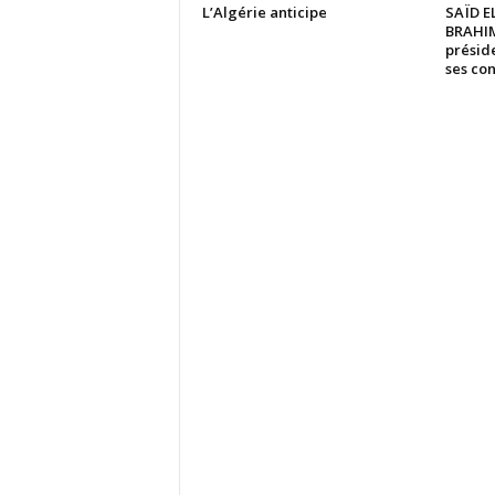
L’Algérie anticipe
SAÏD 
BRAHIM
présid
ses co