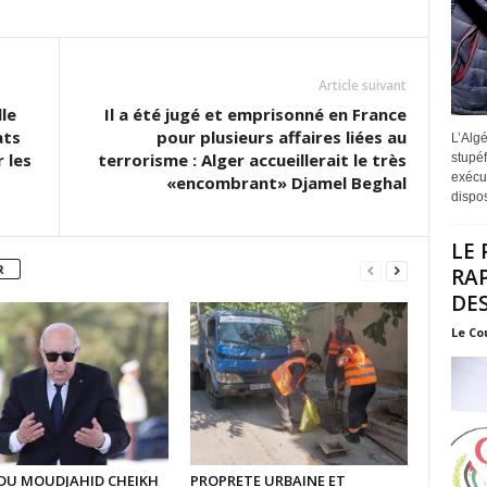
Article suivant
le
Il a été jugé et emprisonné en France
ats
pour plusieurs affaires liées au
L’Algé
 les
terrorisme : Alger accueillerait le très
stupéf
exécut
«encombrant» Djamel Beghal
disposi
LE 
R
RA
DES
Le Co
 DU MOUDJAHID CHEIKH
PROPRETE URBAINE ET