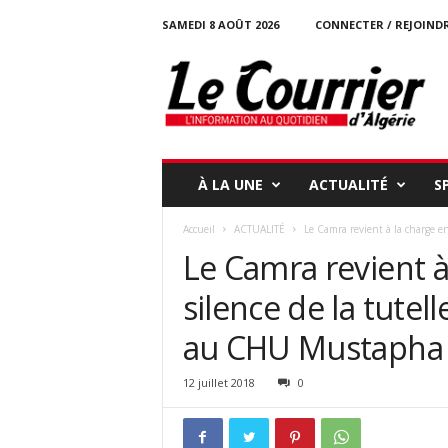
SAMEDI 8 AOÛT 2026
CONNECTER / REJOIND
l
e
c
o
u
r
r
À LA UNE
ACTUALITÉ
S
i
e
Accueil
ACTUALITÉ
Le Camra revient à la charge en 
r
Le Camra revient à
-
d
silence de la tutell
a
l
au CHU Mustapha
g
e
r
12 juillet 2018
0
i
e
.