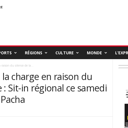
RE
PORTS
RÉGIONS
CULTURE
MONDE
L’EXP
raison du silence de la...
 la charge en raison du
e : Sit-in régional ce samedi
 Pacha