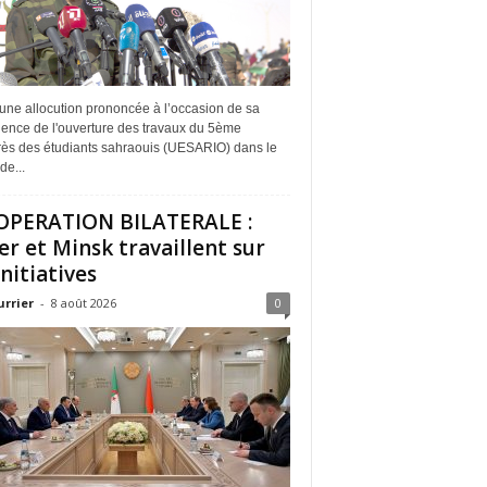
une allocution prononcée à l’occasion de sa
dence de l'ouverture des travaux du 5ème
ès des étudiants sahraouis (UESARIO) dans le
de...
PERATION BILATERALE :
er et Minsk travaillent sur
initiatives
urrier
-
8 août 2026
0