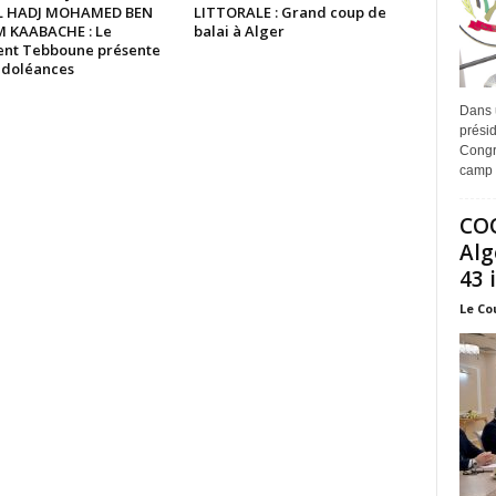
EL HADJ MOHAMED BEN
LITTORALE : Grand coup de
 KAABACHE : Le
balai à Alger
ent Tebboune présente
ndoléances
Dans 
prési
Congr
camp 
COO
Alg
43 
Le Co