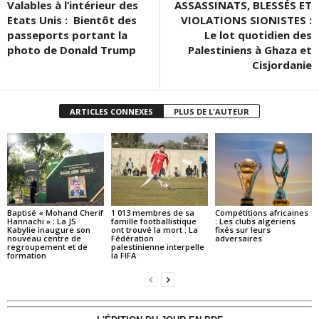
Valables à l’intérieur des
ASSASSINATS, BLESSÉS ET
Etats Unis : Bientôt des
VIOLATIONS SIONISTES :
passeports portant la
Le lot quotidien des
photo de Donald Trump
Palestiniens à Ghaza et
Cisjordanie
ARTICLES CONNEXES
PLUS DE L'AUTEUR
Baptisé « Mohand Cherif
1 013 membres de sa
Compétitions africaines
Hannachi » : La JS
famille footballistique
: Les clubs algériens
Kabylie inaugure son
ont trouvé la mort : La
fixés sur leurs
nouveau centre de
Fédération
adversaires
regroupement et de
palestinienne interpelle
formation
la FIFA