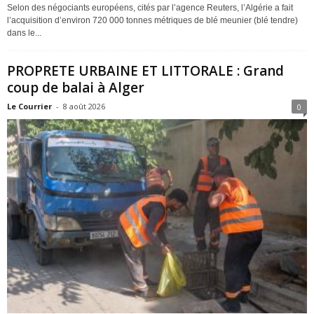
Selon des négociants européens, cités par l’agence Reuters, l’Algérie a fait
l’acquisition d’environ 720 000 tonnes métriques de blé meunier (blé tendre)
dans le...
PROPRETE URBAINE ET LITTORALE : Grand
coup de balai à Alger
Le Courrier
-
8 août 2026
0