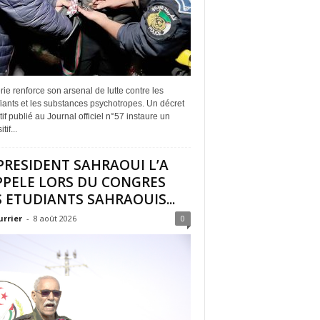
rie renforce son arsenal de lutte contre les
iants et les substances psychotropes. Un décret
if publié au Journal officiel n°57 instaure un
tif...
PRESIDENT SAHRAOUI L’A
PPELE LORS DU CONGRES
 ETUDIANTS SAHRAOUIS...
urrier
-
8 août 2026
0