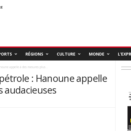
RE
PORTS
RÉGIONS
CULTURE
MONDE
L’EXP
noune appelle à des mesures plus...
pétrole : Hanoune appelle
s audacieuses