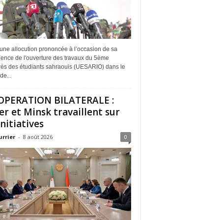
une allocution prononcée à l’occasion de sa
dence de l'ouverture des travaux du 5ème
ès des étudiants sahraouis (UESARIO) dans le
de...
PERATION BILATERALE :
er et Minsk travaillent sur
initiatives
urrier
-
8 août 2026
0