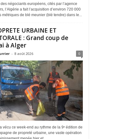
 des négociants européens, cités par l’agence
s, l’Algérie a fait l’acquisition d’environ 720 000
 métriques de blé meunier (blé tendre) dans le...
OPRETE URBAINE ET
TORALE : Grand coup de
ai à Alger
urrier
-
8 août 2026
0
a vécu ce week-end au rythme de la 9ᵉ édition de
mpagne de propreté urbaine, une vaste opération
inissement menée hier et...