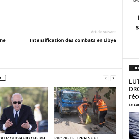
Article suivant
une
Intensification des combats en Libye
DE
R
LUT
DRO
réc
Le Co
 DU MOUDJAHID CHEIKH
PROPRETE URBAINE ET