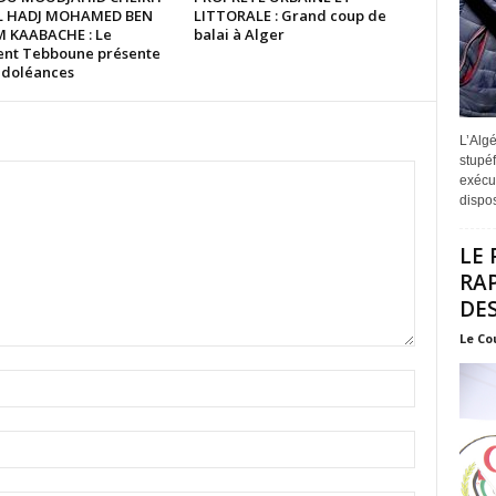
EL HADJ MOHAMED BEN
LITTORALE : Grand coup de
 KAABACHE : Le
balai à Alger
ent Tebboune présente
ndoléances
L’Algé
stupéf
exécut
disposi
LE 
RA
DES
Le Co