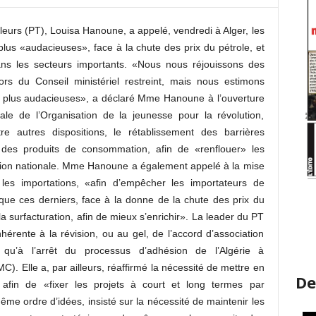
lleurs (PT), Louisa Hanoune, a appelé, vendredi à Alger, les
lus «audacieuses», face à la chute des prix du pétrole, et
ns les secteurs importants. «Nous nous réjouissons des
rs du Conseil ministériel restreint, mais nous estimons
tre plus audacieuses», a déclaré Mme Hanoune à l’ouverture
ale de l’Organisation de la jeunesse pour la révolution,
tre autres dispositions, le rétablissement des barrières
 des produits de consommation, afin de «renflouer» les
uction nationale. Mme Hanoune a également appelé à la mise
les importations, «afin d’empêcher les importateurs de
 que ces derniers, face à la donne de la chute des prix du
a surfacturation, afin de mieux s’enrichir». La leader du PT
inhérente à la révision, ou au gel, de l’accord d’association
 qu’à l’arrêt du processus d’adhésion de l’Algérie à
. Elle a, par ailleurs, réaffirmé la nécessité de mettre en
De
, afin de «fixer les projets à court et long termes par
e ordre d’idées, insisté sur la nécessité de maintenir les