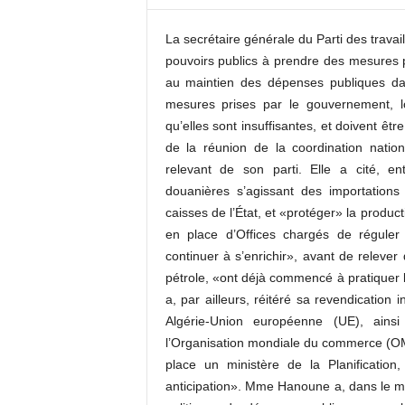
c
o
La secrétaire générale du Parti des travai
m
pouvoirs publics à prendre des mesures p
au maintien des dépenses publiques da
mesures prises par le gouvernement, lo
qu’elles sont insuffisantes, et doivent ê
de la réunion de la coordination nation
relevant de son parti. Elle a cité, en
douanières s’agissant des importations
caisses de l’État, et «protéger» la prod
en place d’Offices chargés de réguler 
continuer à s’enrichir», avant de relever
pétrole, «ont déjà commencé à pratiquer l
a, par ailleurs, réitéré sa revendication 
Algérie-Union européenne (UE), ainsi
l’Organisation mondiale du commerce (OMC)
place un ministère de la Planification
anticipation». Mme Hanoune a, dans le mêm