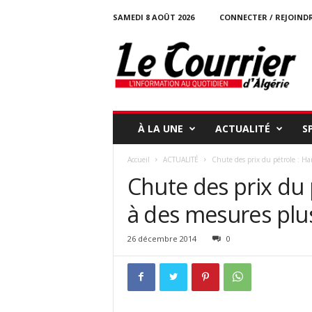
SAMEDI 8 AOÛT 2026
CONNECTER / REJOIND
l
e
c
o
u
r
r
À LA UNE
ACTUALITÉ
S
i
e
Accueil
ACTUALITÉ
Chute des prix du pétrole : Ha
r
Chute des prix du 
-
d
à des mesures plu
a
l
g
26 décembre 2014
0
e
r
i
e
.