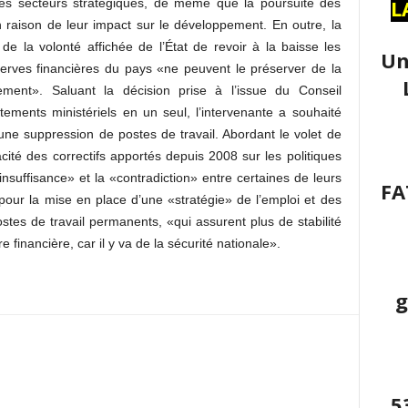
L
les secteurs stratégiques, de même que la poursuite des
 raison de leur impact sur le développement. En outre, la
 de la volonté affichée de l’État de revoir à la baisse les
Un
serves financières du pays «ne peuvent le préserver de la
ment». Saluant la décision prise à l’issue du Conseil
rtements ministériels en un seul, l’intervenante a souhaité
ne suppression de postes de travail. Abordant le volet de
ité des correctifs apportés depuis 2008 sur les politiques
«insuffisance» et la «contradiction» entre certaines de leurs
FA
 pour la mise en place d’une «stratégie» de l’emploi et des
ostes de travail permanents, «qui assurent plus de stabilité
re financière, car il y va de la sécurité nationale».
g
5