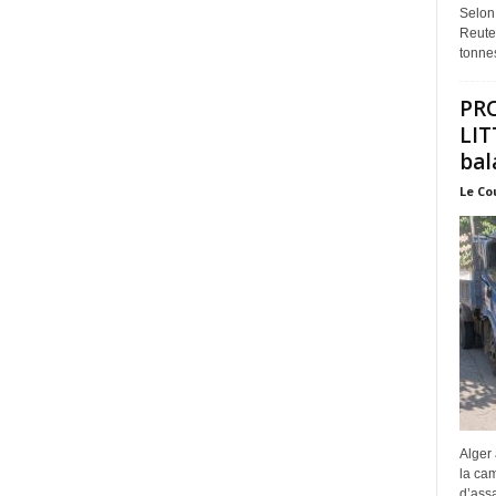
Selon
Reuter
tonnes
PR
LIT
bal
Le Co
Alger 
la ca
d’assa