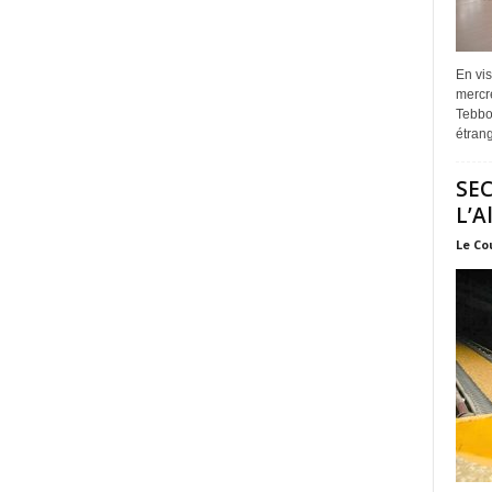
En vis
mercre
Tebbou
étrang
SEC
L’A
Le Co