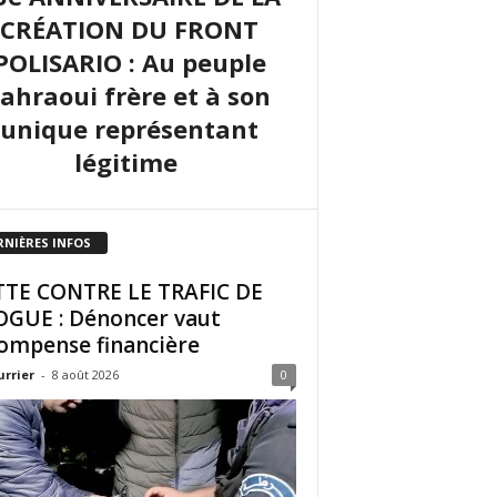
CRÉATION DU FRONT
POLISARIO : Au peuple
sahraoui frère et à son
unique représentant
légitime
RNIÈRES INFOS
TE CONTRE LE TRAFIC DE
GUE : Dénoncer vaut
ompense financière
urrier
-
8 août 2026
0