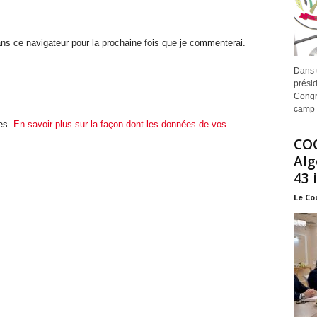
ns ce navigateur pour la prochaine fois que je commenterai.
Dans 
prési
Congr
camp 
les.
En savoir plus sur la façon dont les données de vos
COO
Alg
43 
Le Co