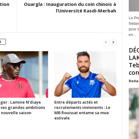
tion
Ouargla : Inauguration du coin chinois à
l’Université Kasdi-Merbah
Le Pre
Netan
pour s
en...
R
DÉ
LAK
Teb
con
Reda
ger : Lamine N’diaye
Entre départs actés et
e ses grandes ambitions
recrutements imminents : Le
 nouvelle saison
MB Rouissat entame sa mue
estivale