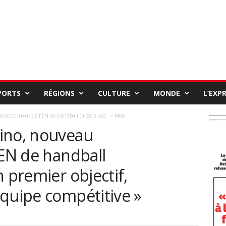
PORTS
RÉGIONS
CULTURE
MONDE
L’EXP
lectionneur de l’EN de handball (messieurs) : « Mon...
ino, nouveau
’EN de handball
n premier objectif,
équipe compétitive »