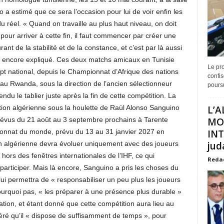
 estimé que ce sera l’occasion pour lui de voir enfin les
du réel. « Quand on travaille au plus haut niveau, on doit
 pour arriver à cette fin, il faut commencer par créer une
ant de la stabilité et de la constance, et c’est par là aussi
il encore expliqué. Ces deux matchs amicaux en Tunisie
Le pro
ept national, depuis le Championnat d’Afrique des nations
confis
 au Rwanda, sous la direction de l’ancien sélectionneur
poursu
endu le tablier juste après la fin de cette compétition. La
ction algérienne sous la houlette de Raùl Alonso Sanguino
L’A
révus du 21 août au 3 septembre prochains à Tarente
MO
pionnat du monde, prévu du 13 au 31 janvier 2027 en
INT
n algérienne devra évoluer uniquement avec des joueurs
juda
hors des fenêtres internationales de l’IHF, ce qui
Reda
articiper. Mais là encore, Sanguino a pris les choses du
 lui permettra de « responsabiliser un peu plus les joueurs
pourquoi pas, « les préparer à une présence plus durable »
ion, et étant donné que cette compétition aura lieu au
éré qu’il « dispose de suffisamment de temps », pour