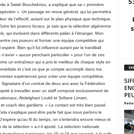
5
cède à Salah Bouchekriou, a expliqué que sa « première
spection ». Un passage en revue général, qui lui permettra
leur de l’effectif, autant sur le plan physique que technique,
Outre les joueurs locaux, je sais que la sélection algérienne
, qui évoluent dans différents palier à l’étranger. Mon
entre ces joueurs et former une équipe compétitive qui
l espéré. Bien qu’il fut influencé autant par le handball
n’avoir « aucun penchant particulier » pour l’un de ces
mme un entraîneur qui a pris le meilleur de chaque style en
DE
médiats et c’est ce que je compte accomplir dans ma
fférentes expériences pour créer une équipe compétitive,
SIF
. Signataire d’un contrat de deux ans avec la Fédération
EN
ppelé à travailler avec un staff composé exclusivement de
PEU
rnationaux, Abdelghani Loukil et Sofiane Limam,
Reda
et coach des gardiens. « Le contact est très bien passé
ela s’explique peut-être parle fait que nous parlons le
J’espère qu’au fil du temps, on s’entendra encore mieux et
de la sélection » a-t-il ajouté. La sélection nationale
homologue tunisienne, les 15 et 16 mai courant, à la salle