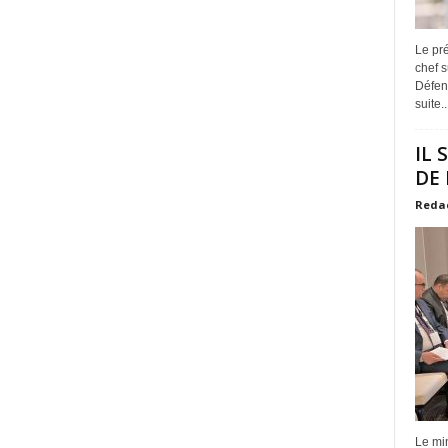
Le pr
chef 
Défens
suite..
IL 
DE 
Reda
Le min