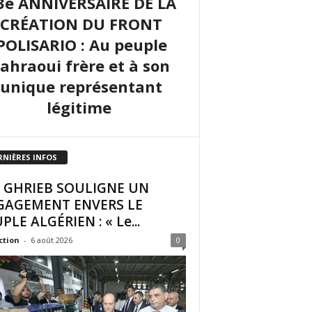
3e ANNIVERSAIRE DE LA
CRÉATION DU FRONT
POLISARIO : Au peuple
sahraoui frère et à son
unique représentant
légitime
RNIÈRES INFOS
I GHRIEB SOULIGNE UN
GAGEMENT ENVERS LE
PLE ALGÉRIEN : « Le...
ction
-
6 août 2026
0