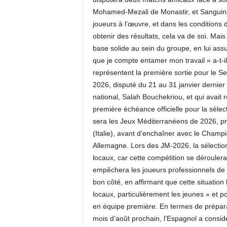
Mohamed-Mezali de Monastir, et Sanguino a
joueurs à l’œuvre, et dans les conditions 
obtenir des résultats, cela va de soi. Mais
base solide au sein du groupe, en lui assur
que je compte entamer mon travail » a-t-
représentent la première sortie pour le S
2026, disputé du 21 au 31 janvier dernier
national, Salah Bouchekriou, et qui avait r
première échéance officielle pour la séle
sera les Jeux Méditerranéens de 2026, p
(Italie), avant d’enchaîner avec le Cham
Allemagne. Lors des JM-2026, la sélectio
locaux, car cette compétition se déroulera 
empêchera les joueurs professionnels de p
bon côté, en affirmant que cette situation
locaux, particulièrement les jeunes » et 
en équipe première. En termes de préparat
mois d’août prochain, l’Espagnol a consid