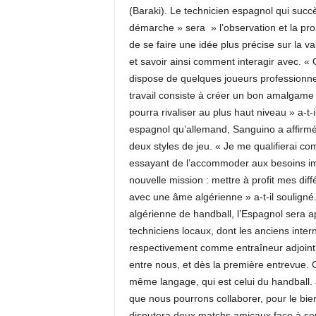
(Baraki). Le technicien espagnol qui suc
démarche » sera » l’observation et la pro
de se faire une idée plus précise sur la va
et savoir ainsi comment interagir avec. « 
dispose de quelques joueurs professionnels
travail consiste à créer un bon amalgame 
pourra rivaliser au plus haut niveau » a-t-i
espagnol qu’allemand, Sanguino a affirmé 
deux styles de jeu. « Je me qualifierai co
essayant de l’accommoder aux besoins im
nouvelle mission : mettre à profit mes di
avec une âme algérienne » a-t-il souligné
algérienne de handball, l’Espagnol sera a
techniciens locaux, dont les anciens inte
respectivement comme entraîneur adjoint 
entre nous, et dès la première entrevue. C
même langage, qui est celui du handball. 
que nous pourrons collaborer, pour le bien 
disputera deux matchs amicaux face à son 