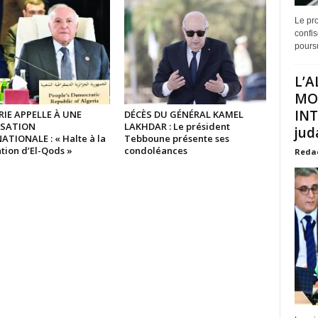
Le pro
confis
poursu
L’A
MO
INT
RIE APPELLE À UNE
DÉCÈS DU GÉNÉRAL KAMEL
ISATION
LAKHDAR : Le président
juda
ATIONALE : « Halte à la
Tebboune présente ses
tion d’El-Qods »
condoléances
Reda