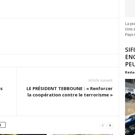
La pra
Unis a
Pays-B
SIF
EN
PEU
Reda
Article suivant
es
LE PRÉSIDENT TEBBOUNE : « Renforcer
la coopération contre le terrorisme »
R