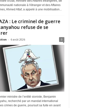
istre d'État, ministre des Affaires étrangères, de
munauté nationale à l'étranger et des Affaires
ines, Ahmed Attaf, a appelé à une mobilisation...
ZA : Le criminel de guerre
anyahou refuse de se
irer
ction
-
6 août 2026
0
mier ministre de l’entité sioniste, Benjamin
yahu, recherché par un mandat international
es crimes de guerre, poursuit sa fuite en avant