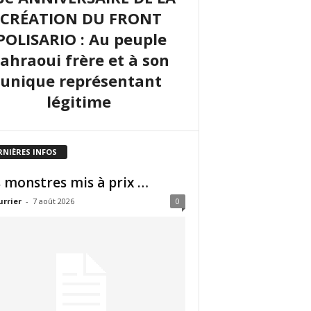
CRÉATION DU FRONT
POLISARIO : Au peuple
sahraoui frère et à son
unique représentant
légitime
RNIÈRES INFOS
 monstres mis à prix …
urrier
-
7 août 2026
0