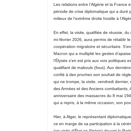
Les relations entre l’Algérie et la France
période de crise diplomatique qui a duré 
milieux de l’extrême droite hostile à l’Algér
En effet, la visite, qualifiée de réussie, du
mi-février 2026, aura permis de rétablir le
coopération migratoire et sécuritaire. S’
Macron qui a multiplié les gestes d’apais
l’Élysée s’en est pris aux voix politiques e
qualifiant de mabouls (fous). Aux dernièr
confié à des proches son souhait de régler
qui ne trompe, la visite, vendredi dernier,
des Armées et des Anciens combattants, A
anniversaire des massacres du 8 mai 194
qui a repris, à la même occasion, son pos
Hier, à Alger, le représentant diplomatique
ce en marge de sa participation à la céré
(en visite d’État en Algérie) devant le Pa