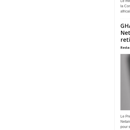
Le min
la Com
africa
GHA
Net
ret
Reda
Le Pre
Netan
pour s