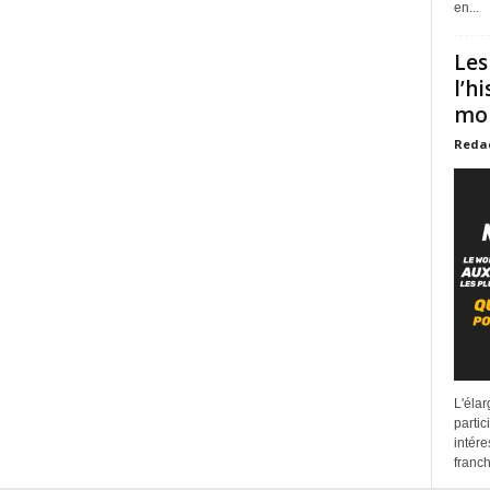
en...
Les
l’h
mon
Reda
L'éla
partic
intére
franchi