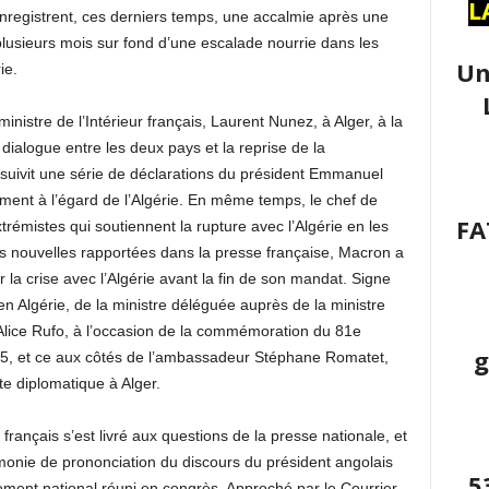
L
 enregistrent, ces derniers temps, une accalmie après une
plusieurs mois sur fond d’une escalade nourrie dans les
Un
ie.
 ministre de l’Intérieur français, Laurent Nunez, à Alger, à la
 dialogue entre les deux pays et la reprise de la
ensuivit une série de déclarations du président Emmanuel
ement à l’égard de l’Algérie. En même temps, le chef de
FA
xtrémistes qui soutiennent la rupture avec l’Algérie en les
es nouvelles rapportées dans la presse française, Macron a
 la crise avec l’Algérie avant la fin de son mandat. Signe
 en Algérie, de la ministre déléguée auprès de la ministre
lice Rufo, à l’occasion de la commémoration du 81e
g
5, et ce aux côtés de l’ambassadeur Stéphane Romatet,
te diplomatique à Alger.
 français s’est livré aux questions de la presse nationale, et
monie de prononciation du discours du président angolais
5
rlement national réuni en congrès. Approché par le Courrier