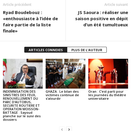
Article précédent
Article suivant
Ryad Boudebouz :
JS Saoura : réaliser une
«enthousiaste à l’idée de
saison positive en dépit
faire partie de la liste
d’un été tumultueux
finale»
ARTICLES CONNEXES
PLUS DE L'AUTEUR
INDEMNISATION DES
GHAZA : Le bilan des
Oran : C’est parti pour
SINISTRES DES FEUX,
victimes continue de
les journées du théâtre
RENOUVELLEMENT DU
s’alourdir
universitaire
PARC D’AUTOBUS,
SECURITE ROUTIERE ET
OPERATION MOISSON-
BATTAGE : Sayoud
planche sur le suivi des
dossiers