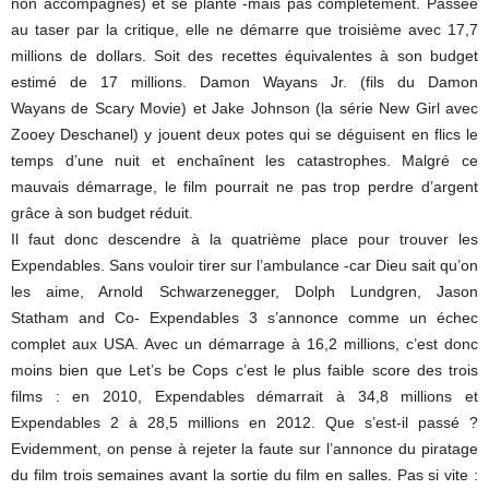
non accompagnés) et se plante -mais pas complètement. Passée
au taser par la critique, elle ne démarre que troisième avec 17,7
millions de dollars. Soit des recettes équivalentes à son budget
estimé de 17 millions. Damon Wayans Jr. (fils du Damon
Wayans de Scary Movie) et Jake Johnson (la série New Girl avec
Zooey Deschanel) y jouent deux potes qui se déguisent en flics le
temps d’une nuit et enchaînent les catastrophes. Malgré ce
mauvais démarrage, le film pourrait ne pas trop perdre d’argent
grâce à son budget réduit.
Il faut donc descendre à la quatrième place pour trouver les
Expendables. Sans vouloir tirer sur l’ambulance -car Dieu sait qu’on
les aime, Arnold Schwarzenegger, Dolph Lundgren, Jason
Statham and Co- Expendables 3 s’annonce comme un échec
complet aux USA. Avec un démarrage à 16,2 millions, c’est donc
moins bien que Let’s be Cops c’est le plus faible score des trois
films : en 2010, Expendables démarrait à 34,8 millions et
Expendables 2 à 28,5 millions en 2012. Que s’est-il passé ?
Evidemment, on pense à rejeter la faute sur l’annonce du piratage
du film trois semaines avant la sortie du film en salles. Pas si vite :