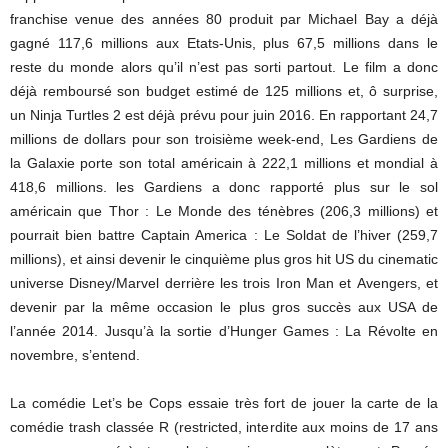
franchise venue des années 80 produit par Michael Bay a déjà
gagné 117,6 millions aux Etats-Unis, plus 67,5 millions dans le
reste du monde alors qu’il n’est pas sorti partout. Le film a donc
déjà remboursé son budget estimé de 125 millions et, ô surprise,
un Ninja Turtles 2 est déjà prévu pour juin 2016. En rapportant 24,7
millions de dollars pour son troisième week-end, Les Gardiens de
la Galaxie porte son total américain à 222,1 millions et mondial à
418,6 millions. les Gardiens a donc rapporté plus sur le sol
américain que Thor : Le Monde des ténèbres (206,3 millions) et
pourrait bien battre Captain America : Le Soldat de l’hiver (259,7
millions), et ainsi devenir le cinquième plus gros hit US du cinematic
universe Disney/Marvel derrière les trois Iron Man et Avengers, et
devenir par la même occasion le plus gros succès aux USA de
l’année 2014. Jusqu’à la sortie d’Hunger Games : La Révolte en
novembre, s’entend.
La comédie Let’s be Cops essaie très fort de jouer la carte de la
comédie trash classée R (restricted, interdite aux moins de 17 ans