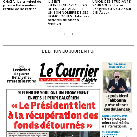
GHAZA : Le criminel de
IL S’EST
UNION DES ÉTUDIANTS
guerre Netanyahou
ENTRETENU AVEC LE SG
SAHRAOUIS : Le 5e
refuse de se retirer
DE LA LIGUE ARABE ET
Congrès du 5 au 7 août
UN BON NOMBRE DE SES
à El-Ayoun
HOMOLOGUES : Intenses
activités de Attaf à
Amman
L'ÉDITION DU JOUR EN PDF