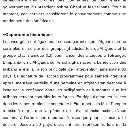
dépendraient des progrès des pourparlers de paix entre le
gouvernement du président Ashraf Ghani et les talibans. Pour le
moment, ces derniers considèrent le gouvernement comme une
marionnette des Américains.
«Opportunité historique»
Les insurgés sont également censés garantir que l’Afghanistan ne
sera plus utilisé par des groupes jihadistes tels qu’Al-Qaïda et le
groupe Etat islamique (EI) pour lancer des attaques à l’étranger.
L’implantation d’Al-Qaïda sur le sol afghan avec la bénédiction des
talibans a été la raison principale de l’intervention américaine du
pays. La signature de l’accord programmée pour samedi intervient
après une trêve partielle d’une semaine en Afghanistan destinée à
instaurer la confiance entre les belligérants et à montrer que les
talibans peuvent contrôler leurs forces. En dépit d’attaques isolées
dans les zones rurales, le secrétaire d’Etat américain Mike Pompeo
a estimé mardi que la période de trêve «fonctionnait». «Nous
sommes à l’orée d’une opportunité historique pour la paix», a-t-il
déclaré. Jusqu’à 30 pays devraient être représentés lors de la