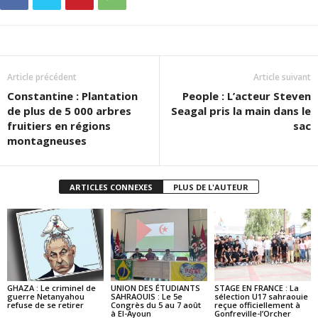
Article précédent
Article suivant
Constantine : Plantation
People : L’acteur Steven
de plus de 5 000 arbres
Seagal pris la main dans le
fruitiers en régions
sac
montagneuses
ARTICLES CONNEXES
PLUS DE L'AUTEUR
GHAZA : Le criminel de
UNION DES ÉTUDIANTS
STAGE EN FRANCE : La
guerre Netanyahou
SAHRAOUIS : Le 5e
sélection U17 sahraouie
refuse de se retirer
Congrès du 5 au 7 août
reçue officiellement à
à El-Ayoun
Gonfreville-l’Orcher