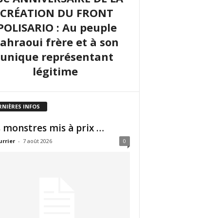
CRÉATION DU FRONT
POLISARIO : Au peuple
sahraoui frère et à son
unique représentant
légitime
RNIÈRES INFOS
 monstres mis à prix …
urrier
-
7 août 2026
0