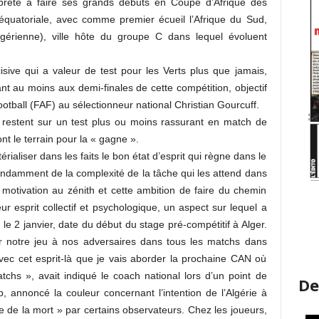
apprête à faire ses grands débuts en Coupe d’Afrique des
équatoriale, avec comme premier écueil l’Afrique du Sud,
érienne), ville hôte du groupe C dans lequel évoluent
sive qui a valeur de test pour les Verts plus que jamais,
t au moins aux demi-finales de cette compétition, objectif
otball (FAF) au sélectionneur national Christian Gourcuff.
 restent sur un test plus ou moins rassurant en match de
ont le terrain pour la « gagne ».
rialiser dans les faits le bon état d’esprit qui règne dans le
endamment de la complexité de la tâche qui les attend dans
otivation au zénith et cette ambition de faire du chemin
ur esprit collectif et psychologique, un aspect sur lequel a
 2 janvier, date du début du stage pré-compétitif à Alger.
 notre jeu à nos adversaires dans tous les matchs dans
ec cet esprit-là que je vais aborder la prochaine CAN où
chs », avait indiqué le coach national lors d’un point de
De
, annoncé la couleur concernant l’intention de l’Algérie à
e de la mort » par certains observateurs. Chez les joueurs,