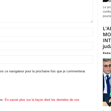
Le pro
confis
poursu
L’A
MO
INT
juda
Reda
ns ce navigateur pour la prochaine fois que je commenterai.
les.
En savoir plus sur la façon dont les données de vos