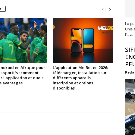
R
La pra
Unis a
Pays-B
SIF
EN
PEU
Android en Afrique pour
L’application MelBet en 2026:
Reda
is sportifs : comment
télécharger, installation sur
er l’application et quels
différents appareils,
es avantages
inscription et options
disponibles