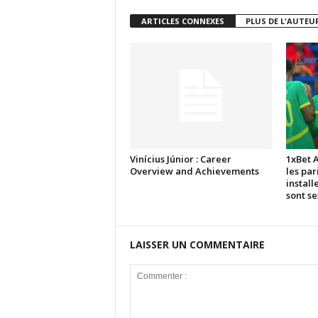
ARTICLES CONNEXES
PLUS DE L'AUTEU
Vinícius Júnior : Career
1xBet 
Overview and Achievements
les par
install
sont s
LAISSER UN COMMENTAIRE