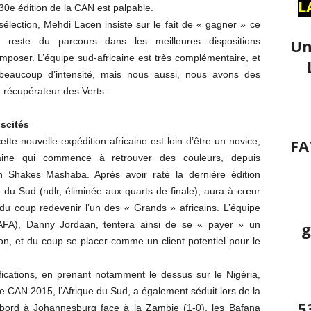
L
 30e édition de la CAN est palpable.
lection, Mehdi Lacen insiste sur le fait de « gagner » ce
Un
 reste du parcours dans les meilleures dispositions
’imposer. L’équipe sud-africaine est très complémentaire, et
 beaucoup d’intensité, mais nous aussi, nous avons des
u récupérateur des Verts.
scités
FA
tte nouvelle expédition africaine est loin d’être un novice,
ricaine qui commence à retrouver des couleurs, depuis
 Shakes Mashaba. Après avoir raté la dernière édition
e du Sud (ndlr, éliminée aux quarts de finale), aura à cœur
t du coup redevenir l’un des « Grands » africains. L’équipe
g
SAFA), Danny Jordaan, tentera ainsi de se « payer » un
on, et du coup se placer comme un client potentiel pour le
fications, en prenant notamment le dessus sur le Nigéria,
e CAN 2015, l’Afrique du Sud, a également séduit lors de la
5
bord à Johannesburg face à la Zambie (1-0), les Bafana