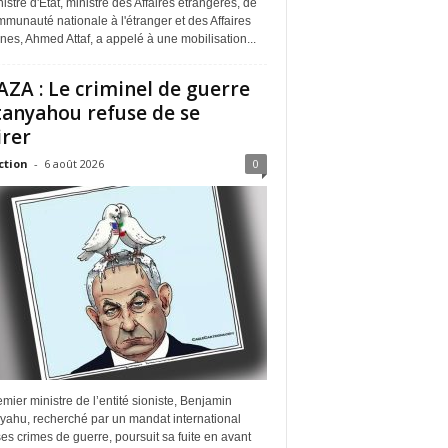
istre d'État, ministre des Affaires étrangères, de
munauté nationale à l'étranger et des Affaires
ines, Ahmed Attaf, a appelé à une mobilisation...
ZA : Le criminel de guerre
anyahou refuse de se
irer
ction
-
6 août 2026
0
mier ministre de l’entité sioniste, Benjamin
yahu, recherché par un mandat international
es crimes de guerre, poursuit sa fuite en avant