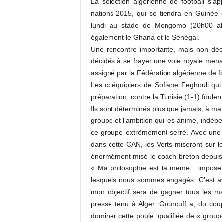
La sélection algérienne de football s’
c
nations-2015, qui se tiendra en Guinée 
o
lundi au stade de Mongomo (20h00 alg
m
également le Ghana et le Sénégal.
Une rencontre importante, mais non déci
décidés à se frayer une voie royale menan
assigné par la Fédération algérienne de fo
Les coéquipiers de Sofiane Feghouli qui
préparation, contre la Tunisie (1-1) fouler
Ils sont déterminés plus que jamais, à maté
groupe et l’ambition qui les anime, indép
ce groupe extrêmement serré. Avec une m
dans cette CAN, les Verts miseront sur le
énormément misé le coach breton depuis le
« Ma philosophie est la même : imposer
lesquels nous sommes engagés. C’est av
mon objectif sera de gagner tous les mat
presse tenu à Alger. Gourcuff a, du coup
dominer cette poule, qualifiée de « group