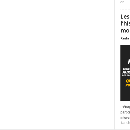
en...
Les
l’h
mon
Reda
L'éla
partic
intére
franchi