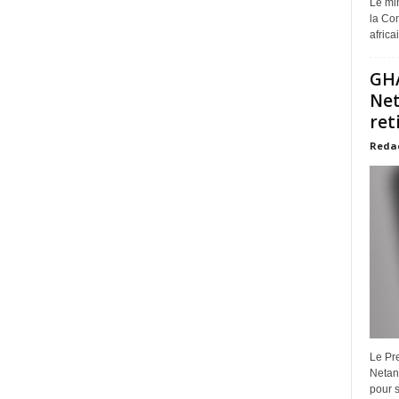
Le min
la Com
africa
GHA
Net
ret
Reda
Le Pre
Netan
pour s