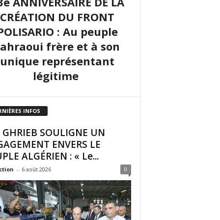
3e ANNIVERSAIRE DE LA
CRÉATION DU FRONT
POLISARIO : Au peuple
sahraoui frère et à son
unique représentant
légitime
RNIÈRES INFOS
I GHRIEB SOULIGNE UN
GAGEMENT ENVERS LE
PLE ALGÉRIEN : « Le...
ction
-
6 août 2026
0