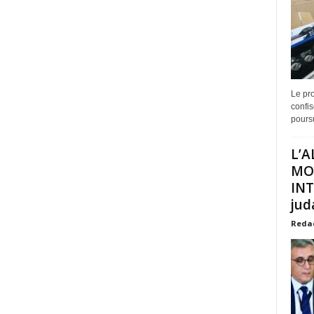
Le pro
confis
poursu
L’A
MO
INT
juda
Reda