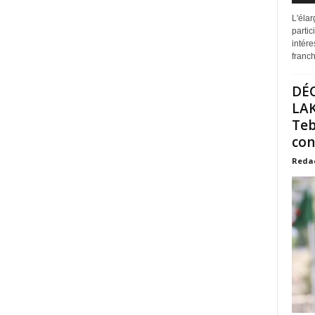
L'éla
partic
intére
franchi
DÉ
LAK
Teb
con
Reda