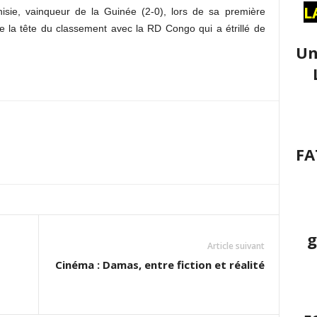
L
nisie, vainqueur de la Guinée (2-0), lors de sa première
e la tête du classement avec la RD Congo qui a étrillé de
Un
FA
g
Article suivant
Cinéma : Damas, entre fiction et réalité