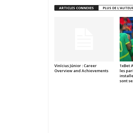
ARTICLES CONNEXES
PLUS DE L'AUTEU
Vinícius Júnior : Career
1xBet 
Overview and Achievements
les par
install
sont s