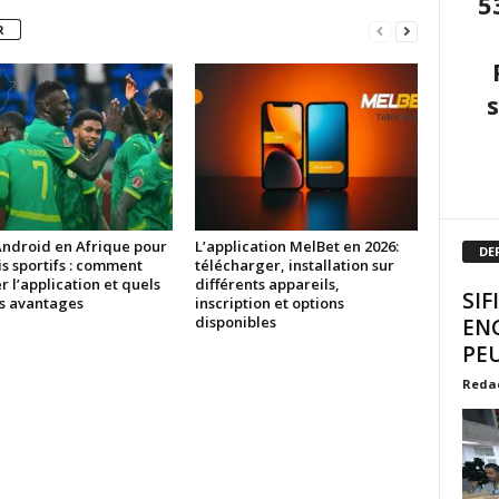
5
R
Android en Afrique pour
L’application MelBet en 2026:
DE
is sportifs : comment
télécharger, installation sur
er l’application et quels
différents appareils,
SIF
es avantages
inscription et options
disponibles
EN
PEU
Reda