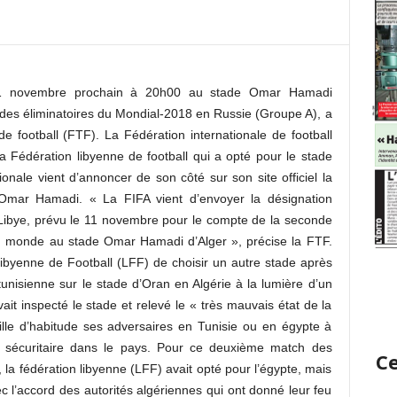
 11 novembre prochain à 20h00 au stade Omar Hamadi
 des éliminatoires du Mondial-2018 en Russie (Groupe A), a
e football (FTF). La Fédération internationale de football
a Fédération libyenne de football qui a opté pour le stade
onale vient d’annoncer de son côté sur son site officiel la
 Omar Hamadi. « La FIFA vient d’envoyer la désignation
à Libye, prévu le 11 novembre pour le compte de la seconde
du monde au stade Omar Hamadi d’Alger », précise la FTF.
ibyenne de Football (LFF) de choisir un autre stade après
tunisienne sur le stade d’Oran en Algérie à la lumière d’un
ait inspecté le stade et relevé le « très mauvais état de la
ille d’habitude ses adversaires en Tunisie ou en égypte à
n sécuritaire dans le pays. Pour ce deuxième match des
Ce
 la fédération libyenne (LFF) avait opté pour l’égypte, mais
ec l’accord des autorités algériennes qui ont donné leur feu