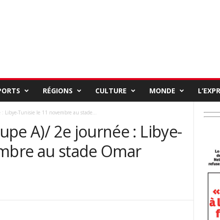
PORTS
RÉGIONS
CULTURE
MONDE
L’EXP
: Libye-Tunisie le 11 novembre au stade...
pe A)/ 2e journée : Libye-
embre au stade Omar