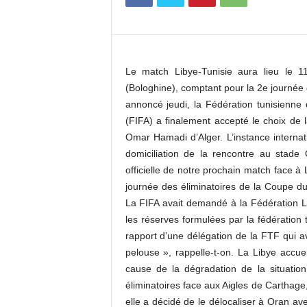
c
o
m
Le match Libye-Tunisie aura lieu le
(Bologhine), comptant pour la 2e journée
annoncé jeudi, la Fédération tunisienne d
(FIFA) a finalement accepté le choix de l
Omar Hamadi d’Alger. L’instance internati
domiciliation de la rencontre au stade
officielle de notre prochain match face 
journée des éliminatoires de la Coupe 
La FIFA avait demandé à la Fédération L
les réserves formulées par la fédération 
rapport d’une délégation de la FTF qui av
pelouse », rappelle-t-on. La Libye accue
cause de la dégradation de la situatio
éliminatoires face aux Aigles de Carthage,
elle a décidé de le délocaliser à Oran av