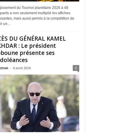
rgissement du Tournoi planétaire 2026 à 48
ipants a non seulement multiplié les affiches
ssantes, mais aussi permis à la compétition de
r un...
CÈS DU GÉNÉRAL KAMEL
HDAR : Le président
boune présente ses
doléances
ction
-
6 août 2026
0