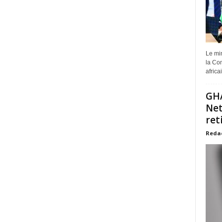
Le min
la Com
africa
GHA
Net
ret
Reda