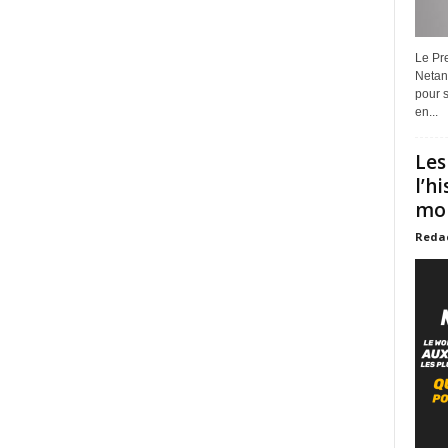
Le Pre
Netan
pour s
en...
Les
l’h
mon
Reda