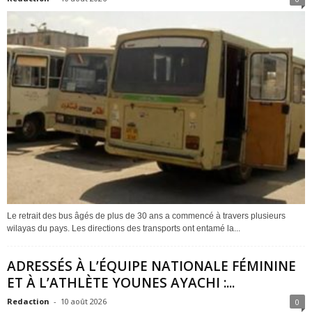
Le retrait des bus âgés de plus de 30 ans a commencé à travers plusieurs
wilayas du pays. Les directions des transports ont entamé la...
ADRESSÉS À L’ÉQUIPE NATIONALE FÉMININE
ET À L’ATHLÈTE YOUNES AYACHI :...
Redaction
-
10 août 2026
0