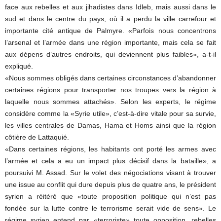
face aux rebelles et aux jihadistes dans Idleb, mais aussi dans le
sud et dans le centre du pays, où il a perdu la ville carrefour et
importante cité antique de Palmyre. «Parfois nous concentrons
l’arsenal et l’armée dans une région importante, mais cela se fait
aux dépens d’autres endroits, qui deviennent plus faibles», a-t-il
expliqué.
«Nous sommes obligés dans certaines circonstances d’abandonner
certaines régions pour transporter nos troupes vers la région à
laquelle nous sommes attachés». Selon les experts, le régime
considère comme la «Syrie utile», c’est-à-dire vitale pour sa survie,
les villes centrales de Damas, Hama et Homs ainsi que la région
côtière de Lattaquié.
«Dans certaines régions, les habitants ont porté les armes avec
l’armée et cela a eu un impact plus décisif dans la bataille», a
poursuivi M. Assad. Sur le volet des négociations visant à trouver
une issue au conflit qui dure depuis plus de quatre ans, le président
syrien a réitéré que «toute proposition politique qui n’est pas
fondée sur la lutte contre le terrorisme serait vide de sens». Le
régime syrien entend par «terroriste» toute opposition, rebelles