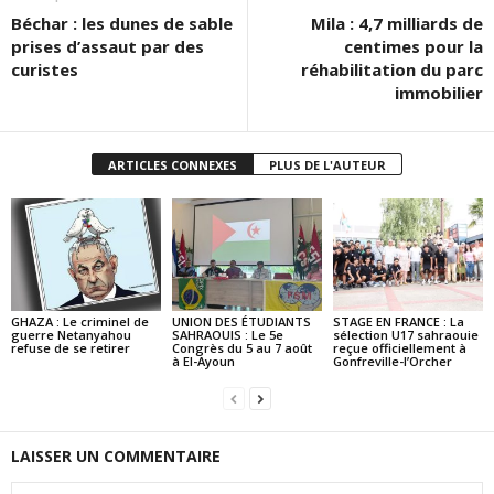
Béchar : les dunes de sable
Mila : 4,7 milliards de
prises d’assaut par des
centimes pour la
curistes
réhabilitation du parc
immobilier
ARTICLES CONNEXES
PLUS DE L'AUTEUR
GHAZA : Le criminel de
UNION DES ÉTUDIANTS
STAGE EN FRANCE : La
guerre Netanyahou
SAHRAOUIS : Le 5e
sélection U17 sahraouie
refuse de se retirer
Congrès du 5 au 7 août
reçue officiellement à
à El-Ayoun
Gonfreville-l’Orcher
LAISSER UN COMMENTAIRE