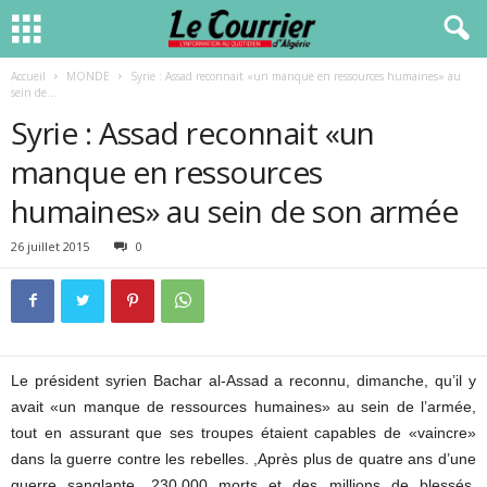
Accueil
MONDE
Syrie : Assad reconnait «un manque en ressources humaines» au
sein de...
Syrie : Assad reconnait «un
manque en ressources
humaines» au sein de son armée
26 juillet 2015
0
Le président syrien Bachar al-Assad a reconnu, dimanche, qu’il y
avait «un manque de ressources humaines» au sein de l’armée,
tout en assurant que ses troupes étaient capables de «vaincre»
dans la guerre contre les rebelles. ,Après plus de quatre ans d’une
guerre sanglante, 230.000 morts et des millions de blessés,