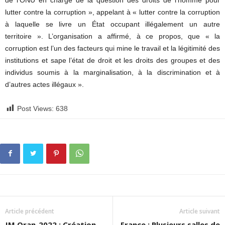
de l’ONU en charge de la question des droits de l’homme pour
lutter contre la corruption », appelant à « lutter contre la corruption
à laquelle se livre un État occupant illégalement un autre
territoire ». L’organisation a affirmé, à ce propos, que « la
corruption est l’un des facteurs qui mine le travail et la légitimité des
institutions et sape l’état de droit et les droits des groupes et des
individus soumis à la marginalisation, à la discrimination et à
d’autres actes illégaux ».
Post Views:
638
Article précédent
Article suivant
JM Oran-2022 : Création
France : Plusieurs salles de