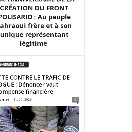
CRÉATION DU FRONT
POLISARIO : Au peuple
sahraoui frère et à son
unique représentant
légitime
RNIÈRES INFOS
TE CONTRE LE TRAFIC DE
GUE : Dénoncer vaut
ompense financière
urrier
-
8 août 2026
0