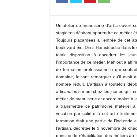
c
o
m
Un atelier de menuiserie d’art a ouvert s
stagiaires désirant apprendre ce métier étro
Toujours placardées à l’entrée de cet at
boulevard Sidi Driss Hamidouche dans le
totale disposition à encadrer les jeu
l’importance de ce métier, Mahiout a affir
de formation professionnelle qui souha
domaine, faisant remarquer qu’il avait 
nombre réduit. L’artisan a toutefois dépl
artisanales surtout chez les jeunes qui, se
métier de menuiserie et encore moins à la m
à transmettre ce patrimoine matériel
vocation particulière à cet art étroitemen
formation était une partie de l’industrie
l’artisan, décrétée le 9 novembre de chaqu
principe de réhabilitation des métiers au 