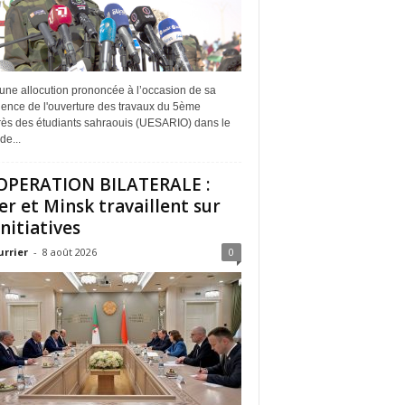
une allocution prononcée à l’occasion de sa
dence de l'ouverture des travaux du 5ème
ès des étudiants sahraouis (UESARIO) dans le
de...
PERATION BILATERALE :
er et Minsk travaillent sur
initiatives
urrier
-
8 août 2026
0