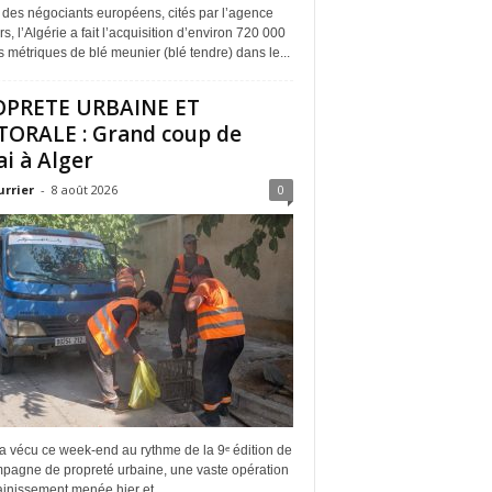
 des négociants européens, cités par l’agence
s, l’Algérie a fait l’acquisition d’environ 720 000
 métriques de blé meunier (blé tendre) dans le...
OPRETE URBAINE ET
TORALE : Grand coup de
ai à Alger
urrier
-
8 août 2026
0
a vécu ce week-end au rythme de la 9ᵉ édition de
mpagne de propreté urbaine, une vaste opération
inissement menée hier et...