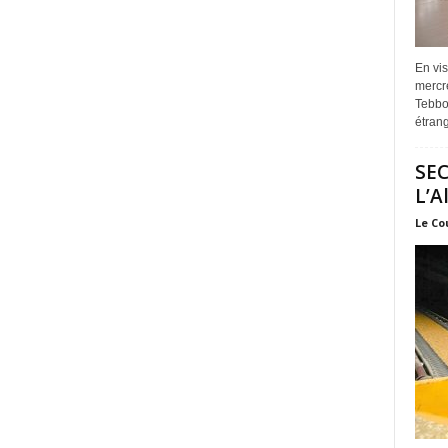
En vis
mercre
Tebbou
étrang
SEC
L’A
Le Co