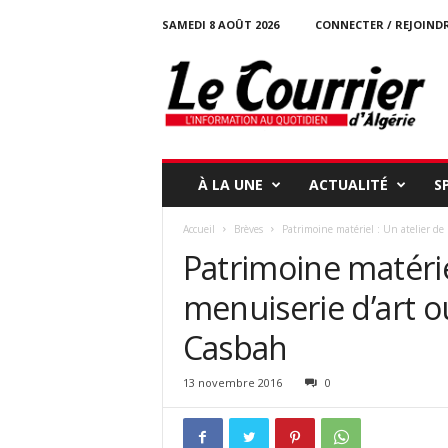
SAMEDI 8 AOÛT 2026
CONNECTER / REJOIND
l
e
c
o
u
r
r
À LA UNE
ACTUALITÉ
S
i
e
Accueil
Brèves
Patrimoine matériel : Un atelier de 
r
Patrimoine matérie
-
d
menuiserie d’art o
a
l
Casbah
g
e
r
13 novembre 2016
0
i
e
.