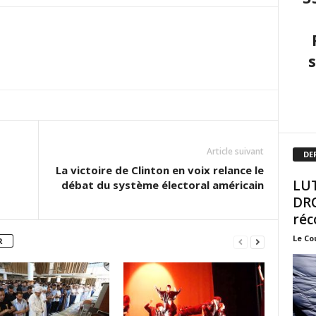
Article suivant
DE
La victoire de Clinton en voix relance le
LUT
débat du système électoral américain
DRO
réc
Le Co
R