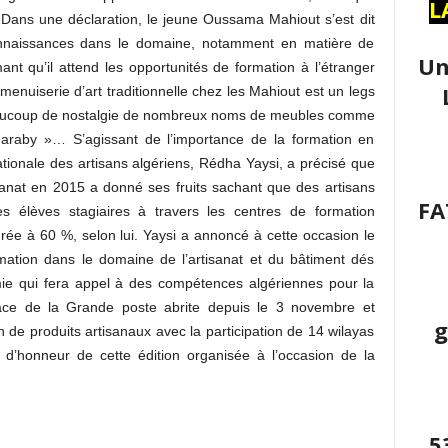
L
re. Dans une déclaration, le jeune Oussama Mahiout s’est dit
 connaissances dans le domaine, notamment en matière de
Un
ant qu’il attend les opportunités de formation à l’étranger
menuiserie d’art traditionnelle chez les Mahiout est un legs
eaucoup de nostalgie de nombreux noms de meubles comme
araby »… S’agissant de l’importance de la formation en
nationale des artisans algériens, Rédha Yaysi, a précisé que
isanat en 2015 a donné ses fruits sachant que des artisans
FA
es élèves stagiaires à travers les centres de formation
rée à 60 %, selon lui. Yaysi a annoncé à cette occasion le
mation dans le domaine de l’artisanat et du bâtiment dés
mie qui fera appel à des compétences algériennes pour la
lace de la Grande poste abrite depuis le 3 novembre et
g
de produits artisanaux avec la participation de 14 wilayas
 d’honneur de cette édition organisée à l’occasion de la
5