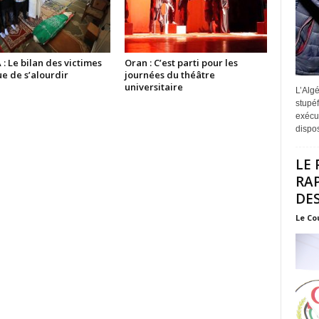
 Le bilan des victimes
Oran : C’est parti pour les
e de s’alourdir
journées du théâtre
universitaire
L’Algé
stupéf
exécut
disposi
LE 
RA
DES
Le Co