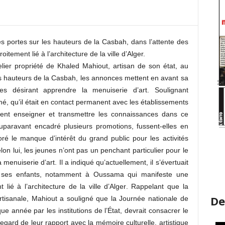
es portes sur les hauteurs de la Casbah, dans l’attente des
itement lié à l’architecture de la ville d’Alger.
elier propriété de Khaled Mahiout, artisan de son état, au
s hauteurs de la Casbah, les annonces mettent en avant sa
nes désirant apprendre la menuiserie d’art. Soulignant
mé, qu’il était en contact permanent avec les établissements
itent enseigner et transmettre les connaissances dans ce
auparavant encadré plusieurs promotions, fussent-elles en
oré le manque d’intérêt du grand public pour les activités
lon lui, les jeunes n’ont pas un penchant particulier pour le
enuiserie d’art. Il a indiqué qu’actuellement, il s’évertuait
 à ses enfants, notamment à Oussama qui manifeste une
t lié à l’architecture de la ville d’Alger. Rappelant que la
De
 artisanale, Mahiout a souligné que la Journée nationale de
e année par les institutions de l’État, devrait consacrer le
regard de leur rapport avec la mémoire culturelle, artistique