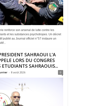
rie renforce son arsenal de lutte contre les
iants et les substances psychotropes. Un décret
if publié au Journal officiel n°57 instaure un
tif...
PRESIDENT SAHRAOUI L’A
PPELE LORS DU CONGRES
 ETUDIANTS SAHRAOUIS...
urrier
-
8 août 2026
0