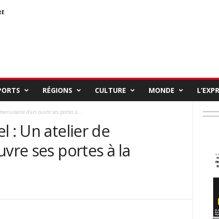
RE
PORTS
RÉGIONS
CULTURE
MONDE
L’EXP
menuiserie d’art ouvre ses portes à...
l : Un atelier de
uvre ses portes à la