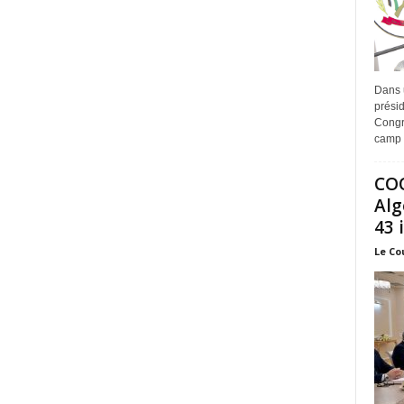
Dans 
prési
Congr
camp 
COO
Alg
43 
Le Co