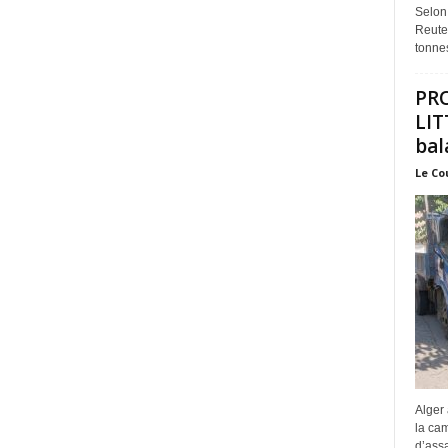
Selon
Reuter
tonnes
PR
LIT
bal
Le Co
Alger 
la ca
d’assa