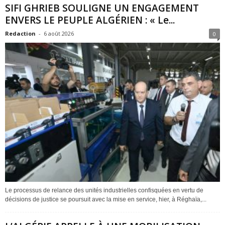
SIFI GHRIEB SOULIGNE UN ENGAGEMENT
ENVERS LE PEUPLE ALGÉRIEN : « Le...
Redaction
-
6 août 2026
0
Le processus de relance des unités industrielles confisquées en vertu de
décisions de justice se poursuit avec la mise en service, hier, à Réghaïa,...