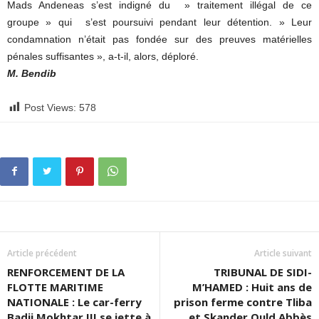
Mads Andeneas s’est indigné du » traitement illégal de ce
groupe » qui s’est poursuivi pendant leur détention. » Leur
condamnation n’était pas fondée sur des preuves matérielles
pénales suffisantes », a-t-il, alors, déploré.
M. Bendib
Post Views:
578
Article précédent
Article suivant
RENFORCEMENT DE LA
TRIBUNAL DE SIDI-
FLOTTE MARITIME
M’HAMED : Huit ans de
NATIONALE : Le car-ferry
prison ferme contre Tliba
Badji Mokhtar III se jette à
et Skander Ould Abbès