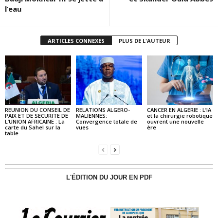
l’eau
ARTICLES CONNEXES
PLUS DE L'AUTEUR
REUNION DU CONSEIL DE
RELATIONS ALGERO-
CANCER EN ALGERIE : L’IA
PAIX ET DE SECURITE DE
MALIENNES:
et la chirurgie robotique
L’UNION AFRICAINE : La
Convergence totale de
ouvrent une nouvelle
carte du Sahel sur la
vues
ère
table
L'ÉDITION DU JOUR EN PDF