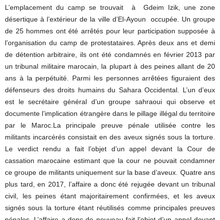
L’emplacement du camp se trouvait à Gdeim Izik, une zone
désertique à l’extérieur de la ville d’El-Ayoun occupée. Un groupe
de 25 hommes ont été arrêtés pour leur participation supposée à
l’organisation du camp de protestataires. Après deux ans et demi
de détention arbitraire, ils ont été condamnés en février 2013 par
un tribunal militaire marocain, la plupart à des peines allant de 20
ans à la perpétuité. Parmi les personnes arrêtées figuraient des
défenseurs des droits humains du Sahara Occidental. L’un d’eux
est le secrétaire général d’un groupe sahraoui qui observe et
documente l’implication étrangère dans le pillage illégal du territoire
par le Maroc.La principale preuve pénale utilisée contre les
militants incarcérés consistait en des aveux signés sous la torture.
Le verdict rendu a fait l’objet d’un appel devant la Cour de
cassation marocaine estimant que la cour ne pouvait condamner
ce groupe de militants uniquement sur la base d’aveux. Quatre ans
plus tard, en 2017, l’affaire a donc été rejugée devant un tribunal
civil, les peines étant majoritairement confirmées, et les aveux
signés sous la torture étant réutilisés comme principales preuves
pénales. L’affaire a donc de nouveau fait l’objet d’un appel devant