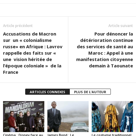
Article précédent
Article suivant
Accusations de Macron
Pour dénoncer la
sur un « colonialisme
détérioration continue
russe» en Afrique : Lavrov
des services de santé au
rappelle des faits sur «
Maroc : Appel à une
une vision héritée de
manifestation citoyenne
l’époque coloniale » de la
demain à Taounate
France
ARTICLES CONNEXES
PLUS DE L'AUTEUR
Cinéma : Disney face au
James Bond : Le
Le costume traditionnel