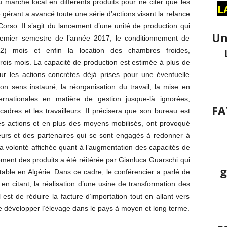
u marché local en différents produits pour ne citer que les
L
 gérant a avancé toute une série d’actions visant la relance
Corso. Il s’agit du lancement d’une unité de production qui
Un
remier semestre de l’année 2017, le conditionnement de
) mois et enfin la location des chambres froides,
rois mois. La capacité de production est estimée à plus de
sur les actions concrètes déjà prises pour une éventuelle
n sens instauré, la réorganisation du travail, la mise en
rnationales en matière de gestion jusque-là ignorées,
FA
 cadres et les travailleurs. Il précisera que son bureau est
es actions et en plus des moyens mobilisés, ont provoqué
illeurs et des partenaires qui se sont engagés à redonner à
 volonté affichée quant à l’augmentation des capacités de
ment des produits a été réitérée par Gianluca Guarschi qui
g
ntable en Algérie. Dans ce cadre, le conférencier a parlé de
n citant, la réalisation d’une usine de transformation des
-il est de réduire la facture d’importation tout en allant vers
t de développer l’élevage dans le pays à moyen et long terme.