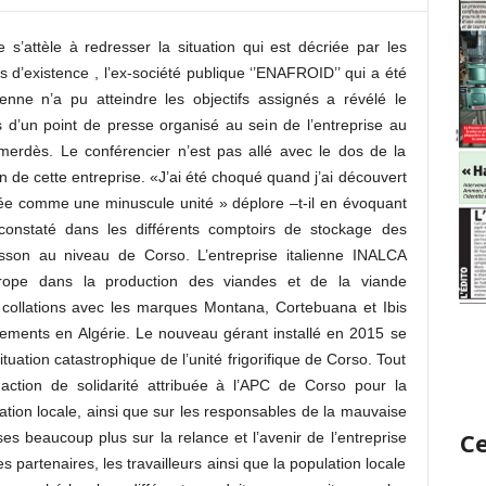
 s’attèle à redresser la situation qui est décriée par les
ns d’existence , l’ex-société publique ‘’ENAFROID’’ qui a été
ienne n’a pu atteindre les objectifs assignés a révélé le
 d’un point de presse organisé au sein de l’entreprise au
erdès. Le conférencier n’est pas allé avec le dos de la
n de cette entreprise. «J’ai été choqué quand j’ai découvert
ée comme une minuscule unité » déplore –t-il en évoquant
t constaté dans les différents comptoirs de stockage des
sson au niveau de Corso. L’entreprise italienne INALCA
rope dans la production des viandes et de la viande
 collations avec les marques Montana, Cortebuana et Ibis
sements en Algérie. Le nouveau gérant installé en 2015 se
tuation catastrophique de l’unité frigorifique de Corso. Tout
action de solidarité attribuée à l’APC de Corso pour la
lation locale, ainsi que sur les responsables de la mauvaise
Ce
es beaucoup plus sur la relance et l’avenir de l’entreprise
es partenaires, les travailleurs ainsi que la population locale