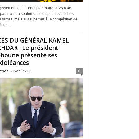
rgissement du Tournoi planétaire 2026 à 48
ipants a non seulement multiplié les affiches
ssantes, mais aussi permis à la compétition de
r un...
CÈS DU GÉNÉRAL KAMEL
HDAR : Le président
boune présente ses
doléances
ction
-
6 août 2026
0