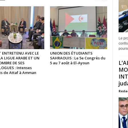
Le pro
confis
poursu
ST ENTRETENU AVEC LE
UNION DES ÉTUDIANTS
LA LIGUE ARABE ET UN
SAHRAOUIS : Le 5e Congrès du
L’A
OMBRE DE SES
5 au 7 août à El-Ayoun
GUES : Intenses
MO
tés de Attaf à Amman
INT
juda
Reda