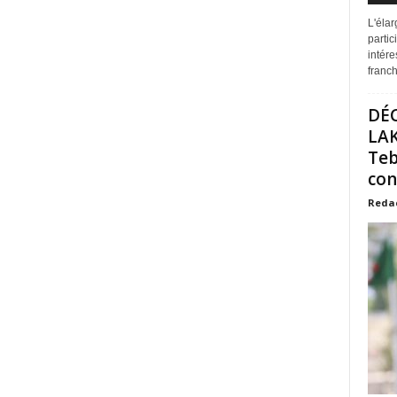
L'éla
partic
intére
franchi
DÉ
LAK
Teb
con
Reda