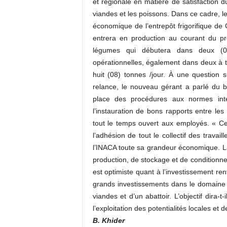
et régionale en matière de satisfaction d
viandes et les poissons. Dans ce cadre, le
économique de l’entrepôt frigorifique de 
entrera en production au courant du p
légumes qui débutera dans deux (02
opérationnelles, également dans deux à t
huit (08) tonnes /jour. À une question 
relance, le nouveau gérant a parlé du bo
place des procédures aux normes inte
l’instauration de bons rapports entre les
tout le temps ouvert aux employés. « C
l’adhésion de tout le collectif des trava
l’INACA toute sa grandeur économique. La
production, de stockage et de conditionne
est optimiste quant à l’investissement re
grands investissements dans le domaine e
viandes et d’un abattoir. L’objectif dira-t
l’exploitation des potentialités locales e
B. Khider