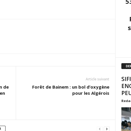
5
DE
SIF
Article suivant
EN
n de
Forêt de Bainem : un bol d’oxygène
PEU
 en
pour les Algérois
Reda
R