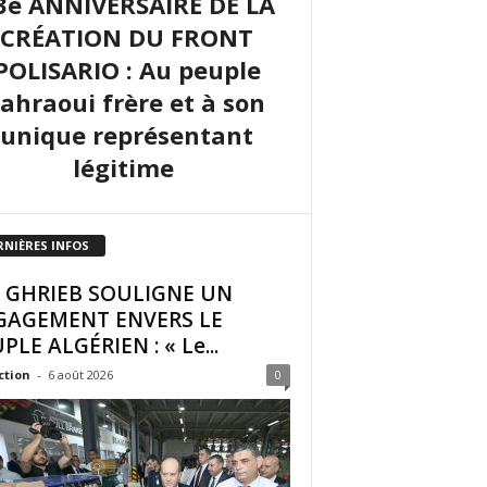
3e ANNIVERSAIRE DE LA
CRÉATION DU FRONT
POLISARIO : Au peuple
sahraoui frère et à son
unique représentant
légitime
RNIÈRES INFOS
I GHRIEB SOULIGNE UN
GAGEMENT ENVERS LE
PLE ALGÉRIEN : « Le...
ction
-
6 août 2026
0