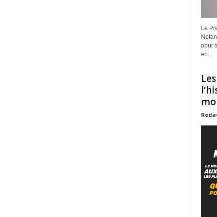
Le Pre
Netan
pour s
en...
Les
l’h
mon
Reda