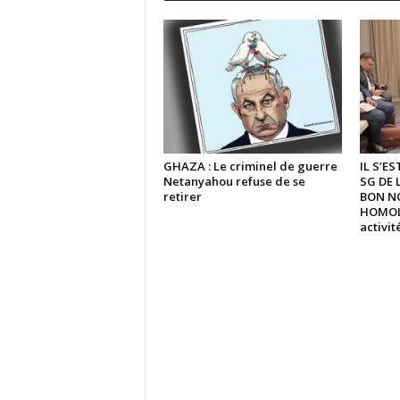
GHAZA : Le criminel de guerre
IL S’E
Netanyahou refuse de se
SG DE 
retirer
BON N
HOMOLO
activi