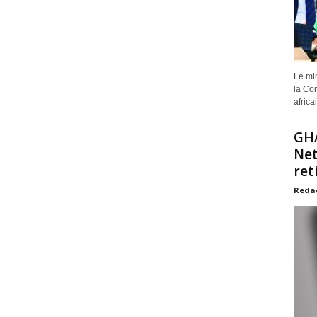
Le min
la Com
africa
GHA
Net
ret
Reda