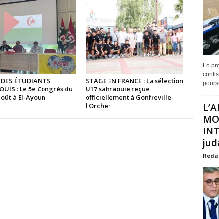
Le pro
confis
 DES ÉTUDIANTS
STAGE EN FRANCE : La sélection
poursu
UIS : Le 5e Congrès du
U17 sahraouie reçue
août à El-Ayoun
officiellement à Gonfreville-
l’Orcher
L’A
MO
INT
juda
Reda