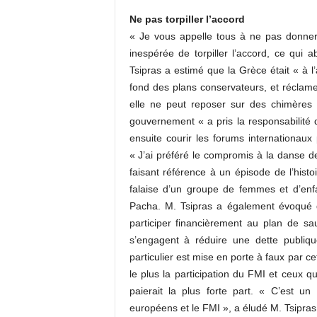
Ne pas torpiller l’accord
« Je vous appelle tous à ne pas donner
inespérée de torpiller l’accord, ce qui abo
Tsipras a estimé que la Grèce était « à l
fond des plans conservateurs, et réclame
elle ne peut reposer sur des chimères 
gouvernement « a pris la responsabilité d
ensuite courir les forums internationaux 
« J’ai préféré le compromis à la danse d
faisant référence à un épisode de l’histo
falaise d’un groupe de femmes et d’enf
Pacha. M. Tsipras a également évoqué 
participer financièrement au plan de s
s’engagent à réduire une dette publi
particulier est mise en porte à faux par c
le plus la participation du FMI et ceux q
paierait la plus forte part. « C’est u
européens et le FMI », a éludé M. Tsipras