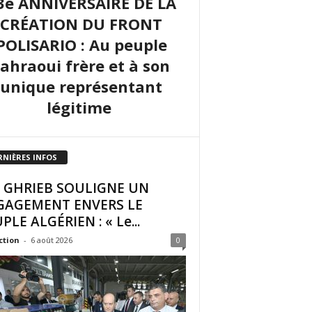
3e ANNIVERSAIRE DE LA
CRÉATION DU FRONT
POLISARIO : Au peuple
sahraoui frère et à son
unique représentant
légitime
RNIÈRES INFOS
I GHRIEB SOULIGNE UN
GAGEMENT ENVERS LE
PLE ALGÉRIEN : « Le...
ction
-
6 août 2026
0