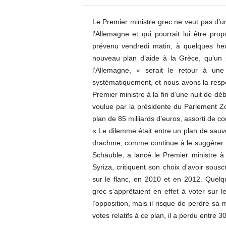
c
o
Le Premier ministre grec ne veut pas d’un
m
l’Allemagne et qui pourrait lui être pro
prévenu vendredi matin, à quelques heu
nouveau plan d’aide à la Grèce, qu’un p
l’Allemagne, « serait le retour à un
systématiquement, et nous avons la respons
Premier ministre à la fin d’une nuit de d
voulue par la présidente du Parlement 
plan de 85 milliards d’euros, assorti de co
« Le dilemme était entre un plan de sauv
drachme, comme continue à le suggérer a
Schäuble, a lancé le Premier ministre à 
Syriza, critiquent son choix d’avoir sous
sur le flanc, en 2010 et en 2012. Quel
grec s’apprêtaient en effet à voter sur 
l’opposition, mais il risque de perdre sa
votes relatifs à ce plan, il a perdu entre 