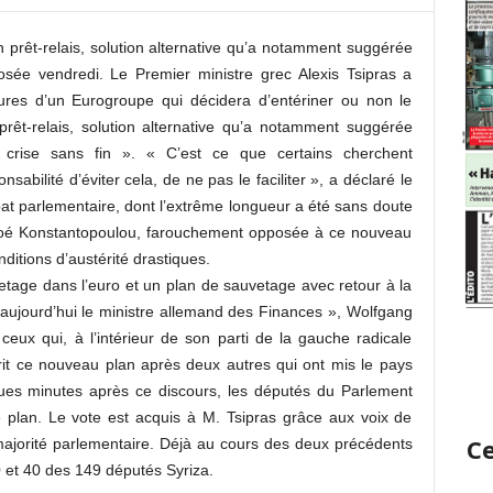
 prêt-relais, solution alternative qu’a notamment suggérée
posée vendredi. Le Premier ministre grec Alexis Tsipras a
res d’un Eurogroupe qui décidera d’entériner ou non le
rêt-relais, solution alternative qu’a notamment suggérée
e crise sans fin ». « C’est ce que certains cherchent
abilité d’éviter cela, de ne pas le faciliter », a déclaré le
ébat parlementaire, dont l’extrême longueur a été sans doute
Zoé Konstantopoulou, farouchement opposée à ce nouveau
nditions d’austérité drastiques.
etage dans l’euro et un plan de sauvetage avec retour à la
ujourd’hui le ministre allemand des Finances », Wolfgang
ceux qui, à l’intérieur de son parti de la gauche radicale
crit ce nouveau plan après deux autres qui ont mis le pays
ques minutes après ce discours, les députés du Parlement
le plan. Le vote est acquis à M. Tsipras grâce aux voix de
Ce
 majorité parlementaire. Déjà au cours des deux précédents
30 et 40 des 149 députés Syriza.