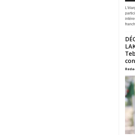
L'éla
partic
intére
franchi
DÉ
LAK
Teb
con
Reda