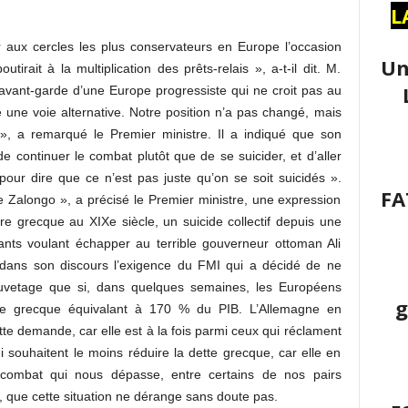
L
 aux cercles les plus conservateurs en Europe l’occasion
Un
utirait à la multiplication des prêts-relais », a-t-il dit. M.
’avant-garde d’une Europe progressiste qui ne croit pas au
 une voie alternative. Notre position n’a pas changé, mais
», a remarqué le Premier ministre. Il a indiqué que son
e continuer le combat plutôt que de se suicider, et d’aller
pour dire que ce n’est pas juste qu’on se soit suicidés ».
FA
e Zalongo », a précisé le Premier ministre, une expression
ire grecque au XIXe siècle, un suicide collectif depuis une
ants voulant échapper au terrible gouverneur ottoman Ali
dans son discours l’exigence du FMI qui a décidé de ne
auvetage que si, dans quelques semaines, les Européens
g
que grecque équivalant à 170 % du PIB. L’Allemagne en
ette demande, car elle est à la fois parmi ceux qui réclament
ui souhaitent le moins réduire la dette grecque, car elle en
n combat qui nous dépasse, entre certains de nos pairs
, que cette situation ne dérange sans doute pas.