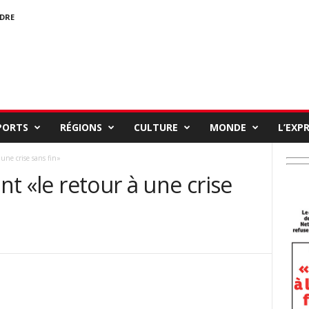
NDRE
PORTS
RÉGIONS
CULTURE
MONDE
L’EXP
 une crise sans fin»
int «le retour à une crise