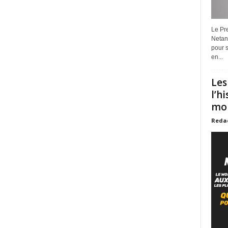
Le Pre
Netan
pour s
en...
Les
l’h
mon
Reda