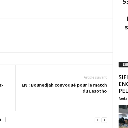
5
DE
SIF
Article suivant
EN
t-
EN : Bounedjah convoqué pour le match
PEU
du Lesotho
Reda
R