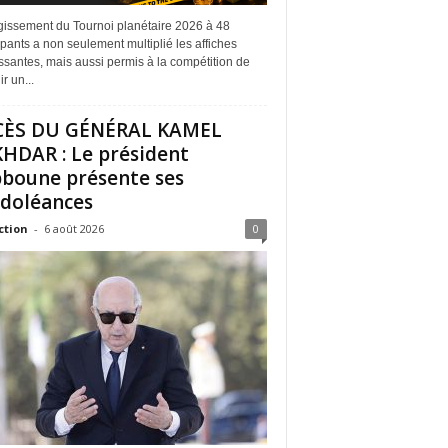
rgissement du Tournoi planétaire 2026 à 48
ipants a non seulement multiplié les affiches
ssantes, mais aussi permis à la compétition de
r un...
CÈS DU GÉNÉRAL KAMEL
HDAR : Le président
boune présente ses
doléances
ction
-
6 août 2026
0