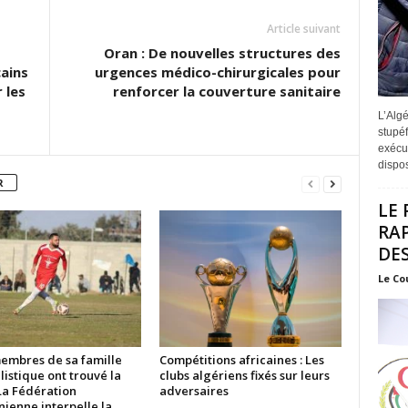
Article suivant
Oran : De nouvelles structures des
ains
urgences médico-chirurgicales pour
 les
renforcer la couverture sanitaire
L’Algé
stupéf
exécut
disposi
R
LE 
RA
DES
Le Co
membres de sa famille
Compétitions africaines : Les
listique ont trouvé la
clubs algériens fixés sur leurs
La Fédération
adversaires
nienne interpelle la