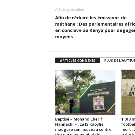
Article précédent
Afin de réduire les émissions de
méthane : Des parlementaires afric
en conclave au Kenya pour dégager
moyens
ARTICLES CONNEXES
PLUS DE L'AUTEU
Baptisé « Mohand Cherif
1 013 
Hannachi » : La JS Kabylie
footbal
inaugure son nouveau centre
mort : 
de regroupement et de
palesti