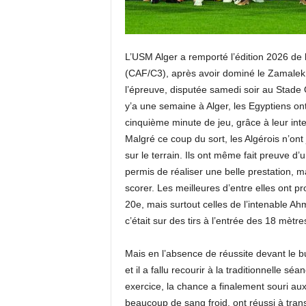
L’USM Alger a remporté l’édition 2026 de 
(CAF/C3), après avoir dominé le Zamalek d
l’épreuve, disputée samedi soir au Stade O
y’a une semaine à Alger, les Egyptiens ont
cinquième minute de jeu, grâce à leur int
Malgré ce coup du sort, les Algérois n’ont
sur le terrain. Ils ont même fait preuve d
permis de réaliser une belle prestation, m
scorer. Les meilleures d’entre elles ont pr
20e, mais surtout celles de l’intenable A
c’était sur des tirs à l’entrée des 18 mètr
Mais en l’absence de réussite devant le but
et il a fallu recourir à la traditionnelle s
exercice, la chance a finalement souri au
beaucoup de sang froid, ont réussi à transf