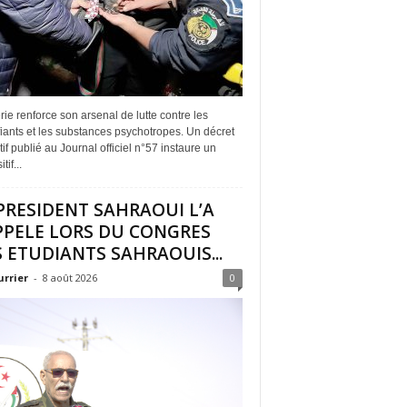
rie renforce son arsenal de lutte contre les
iants et les substances psychotropes. Un décret
if publié au Journal officiel n°57 instaure un
tif...
PRESIDENT SAHRAOUI L’A
PPELE LORS DU CONGRES
 ETUDIANTS SAHRAOUIS...
urrier
-
8 août 2026
0