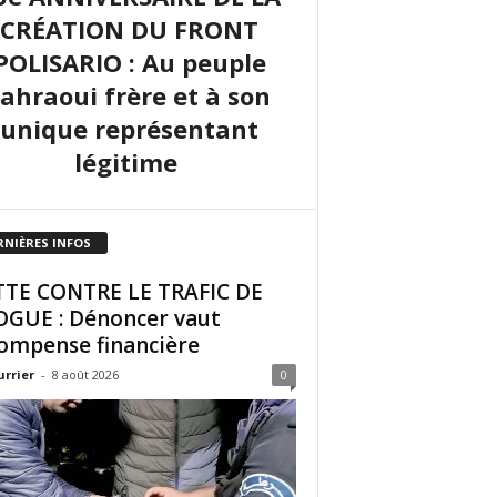
CRÉATION DU FRONT
POLISARIO : Au peuple
sahraoui frère et à son
unique représentant
légitime
RNIÈRES INFOS
TE CONTRE LE TRAFIC DE
GUE : Dénoncer vaut
ompense financière
urrier
-
8 août 2026
0