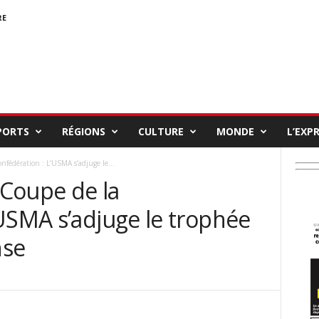
RE
PORTS
RÉGIONS
CULTURE
MONDE
L’EXP
nfédération : L’USMA s’adjuge le...
 Coupe de la
USMA s’adjuge le trophée
nse