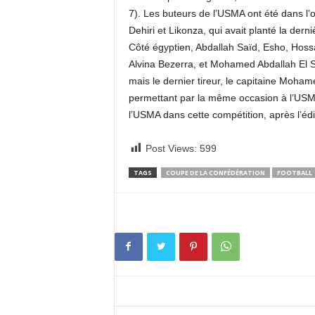
7). Les buteurs de l’USMA ont été dans l’o
Dehiri et Likonza, qui avait planté la der
Côté égyptien, Abdallah Saïd, Esho, Hoss
Alvina Bezerra, et Mohamed Abdallah El S
mais le dernier tireur, le capitaine Moha
permettant par la même occasion à l’USMA
l’USMA dans cette compétition, après l’éd
Post Views:
599
TAGS
COUPE DE LA CONFÉDÉRATION
FOOTBALL