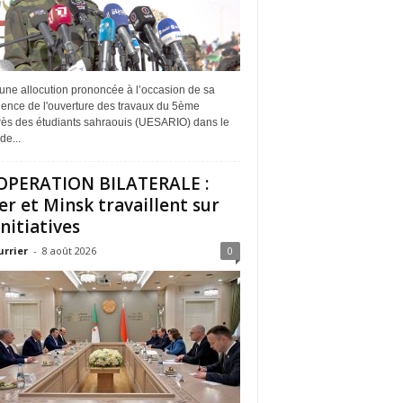
une allocution prononcée à l’occasion de sa
dence de l'ouverture des travaux du 5ème
ès des étudiants sahraouis (UESARIO) dans le
de...
PERATION BILATERALE :
er et Minsk travaillent sur
initiatives
urrier
-
8 août 2026
0