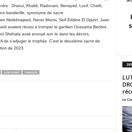
rdre : Draoui, Khaldi, Radouani, Benayad, Locif, Chetti,
nière banderille, synonyme de sacre.
am Abdelmajeed, Nacer Mensi, Seif-Eddine El Djaziri, Juan
aïd avaient réussi à tromper le gardien Oussama Benbot,
med Shehata avait envoyé son tir dans les décors,
 de s’adjuger le trophée. C’est le deuxième sacre de
ition de 2023.
DE
USM ALGER
ZAMALEK
LUT
DRO
réc
Le Co