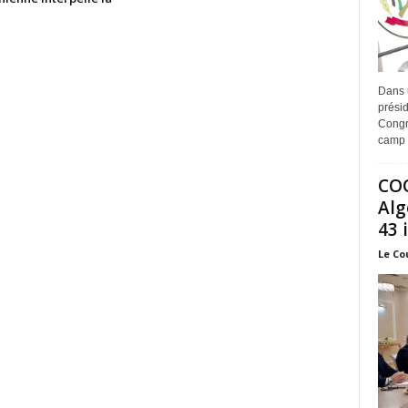
Dans 
prési
Congr
camp 
COO
Alg
43 
Le Co