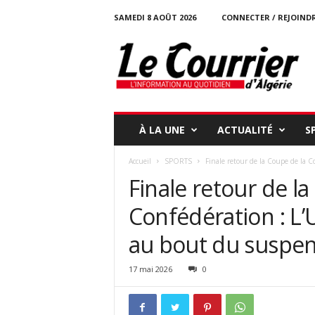
SAMEDI 8 AOÛT 2026
CONNECTER / REJOIND
l
e
c
o
u
r
r
À LA UNE
ACTUALITÉ
S
i
e
Accueil
SPORTS
Finale retour de la Coupe de la Co
r
Finale retour de la
-
d
Confédération : L’
a
l
au bout du suspe
g
e
r
17 mai 2026
0
i
e
.