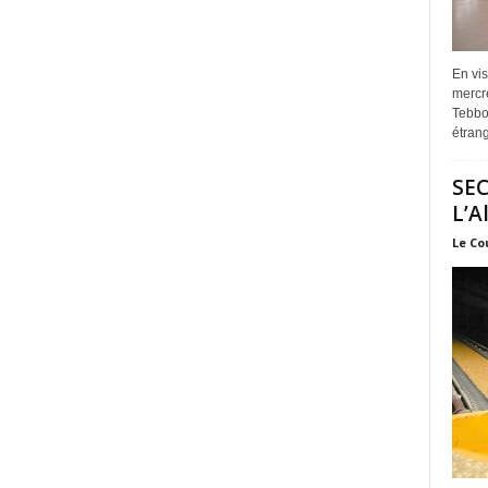
En vis
mercre
Tebbou
étrang
SEC
L’A
Le Co