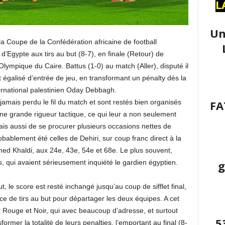
L
Un
la Coupe de la Confédération africaine de football
’Egypte aux tirs au but (8-7), en finale (Retour) de
lympique du Caire. Battus (1-0) au match (Aller), disputé il
 égalisé d’entrée de jeu, en transformant un pénalty dès la
ernational palestinien Oday Debbagh.
FA
 jamais perdu le fil du match et sont restés bien organisés
’une grande rigueur tactique, ce qui leur a non seulement
ais aussi de se procurer plusieurs occasions nettes de
obablement été celles de Dehiri, sur coup franc direct à la
hmed Khaldi, aux 24e, 43e, 54e et 68e. Le plus souvent,
g
es, qui avaient sérieusement inquiété le gardien égyptien.
, le score est resté inchangé jusqu’au coup de sifflet final,
éance de tirs au but pour départager les deux équipes. A cet
x Rouge et Noir, qui avec beaucoup d’adresse, et surtout
5
ormer la totalité de leurs penalties, l’emportant au final (8-