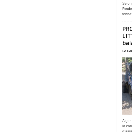
Selon
Reuter
tonnes
PR
LIT
bal
Le Co
Alger 
la ca
d’assa