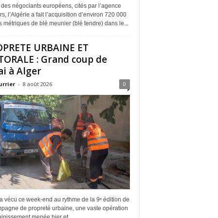
 des négociants européens, cités par l’agence
s, l’Algérie a fait l’acquisition d’environ 720 000
 métriques de blé meunier (blé tendre) dans le...
OPRETE URBAINE ET
TORALE : Grand coup de
ai à Alger
urrier
-
8 août 2026
0
a vécu ce week-end au rythme de la 9ᵉ édition de
mpagne de propreté urbaine, une vaste opération
inissement menée hier et...